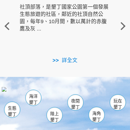
社頂部落，是墾丁國家公園第一個發展
龍水
生態旅遊的社區，鄰近的社頂自然公
的有
園，每年9、10月間，數以萬計的赤腹
重要
鷹及灰 ...
走進沁 
詳全文
南仁湖
龜山
海生館
滿州
出火
恆春
佳樂水
萬里桐
龍鑾潭自然中心
森林遊樂區
瓊麻館
南灣
關山
墾管處遊客中心
社頂公園
風吹沙
後壁湖
船帆石
白砂
海洋
龍磐公園
香蕉灣
貓鼻頭
砂島
龍坑
鵝鑾鼻
夜間
玩在
墾丁
墾丁
墾丁
生態
海角
陸上
墾丁
墾丁
墾丁