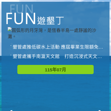
墾管處推低碳水上活動 應屆畢業生限額免費參加
墾管處攜手南瀛天文館 打造沉浸式天文探索營隊
115年07月