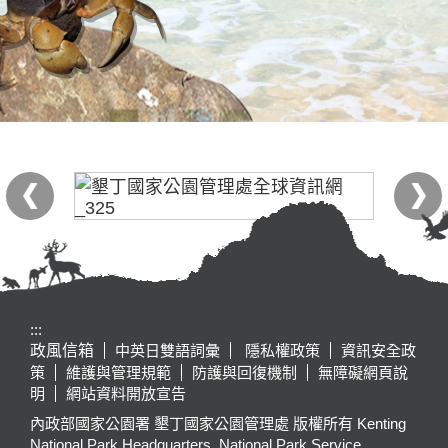
:::
政風信箱
中英日雙語詞彙
隱私權政策
資訊安全政
策
維護與管理規範
防護與回復機制
無障礙網頁說
明
網站資料開放宣告
內政部國家公園署 墾丁國家公園管理處 版權所有 Kenting
National Park Headquarters, National Park Service,