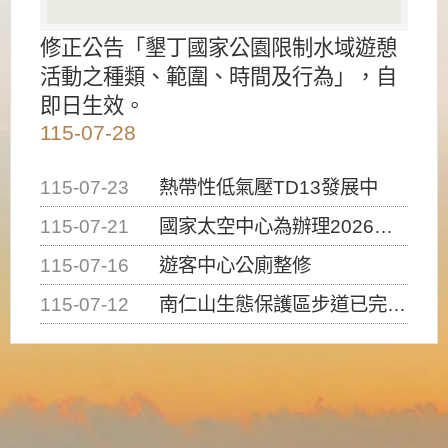
修正公告「墾丁國家公園限制水域遊憩
活動之種類、範圍、時間及行為」，自
即日生效。
115-07-28
115-07-23
熱帶性低氣壓TD13發展中
115-07-21
國家太空中心為辦理2026台灣盃火箭競賽，陸、海、空域警戒及協調相關事宜，因颱風備案事宜
115-07-16
遊客中心公廁整修
115-07-12
南仁山生態保護區步道已完成修復，自115年7月13日（星期一）起恢復開放入園，歡迎民眾依規定申請入園....