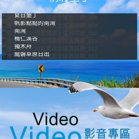
夏日墾丁
帆影點點的南灣
南灣
欖仁溪谷
獨木舟
龍磐草原日出