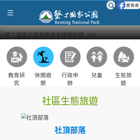
Select Language
▼
跳到主要內容區塊
:::
教育研
休閒遊
行政申
兒童
生態旅
究
憩
辦
遊
社區生態旅遊
社頂部落