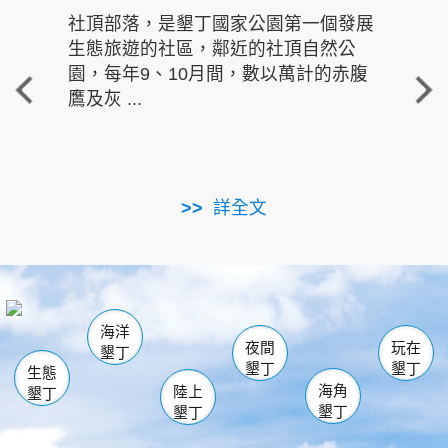
社頂部落，是墾丁國家公園第一個發展
龍水
生態旅遊的社區，鄰近的社頂自然公
的有
園，每年9、10月間，數以萬計的赤腹
重要
鷹及灰 ...
走進沁 
詳全文
南仁湖
龜山
海生館
滿州
出火
恆春
佳樂水
萬里桐
龍鑾潭自然中心
森林遊樂區
瓊麻館
南灣
關山
墾管處遊客中心
社頂公園
風吹沙
後壁湖
船帆石
白砂
海洋
龍磐公園
香蕉灣
貓鼻頭
砂島
龍坑
鵝鑾鼻
夜間
玩在
墾丁
墾丁
墾丁
生態
海角
陸上
墾丁
墾丁
墾丁