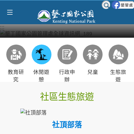
Select Language
▼
跳到主要內容區塊
:::
教育研
休閒遊
行政申
兒童
生態旅
究
憩
辦
遊
社區生態旅遊
社頂部落