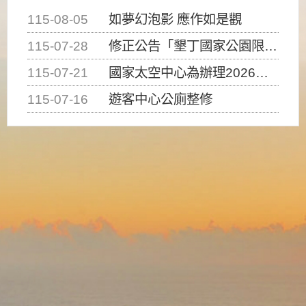
115-08-05
如夢幻泡影 應作如是觀
115-07-28
修正公告「墾丁國家公園限制水域遊憩活動之種類、範圍、時間及行為」，自即日生效。
115-07-21
國家太空中心為辦理2026台灣盃火箭競賽，陸、海、空域警戒及協調相關事宜，因颱風備案事宜
115-07-16
遊客中心公廁整修