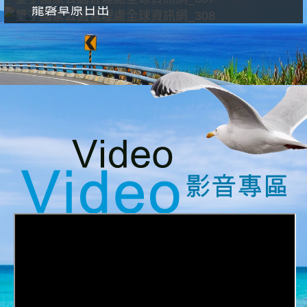
龍磐草原日出