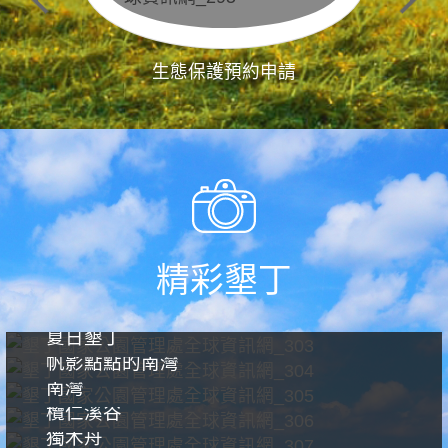
生態保護預約申請
精彩墾丁
夏日墾丁
帆影點點的南灣
南灣
欖仁溪谷
獨木舟