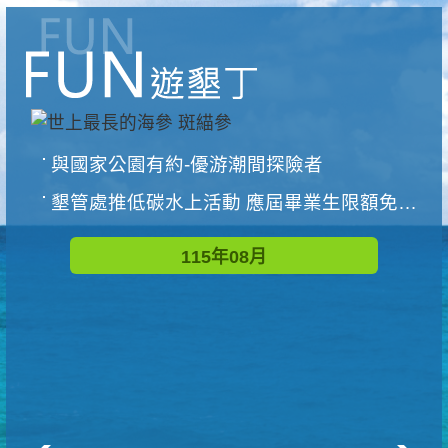
與國家公園有約-優游潮間探險者
墾管處推低碳水上活動 應屆畢業生限額免費參加
115年08月