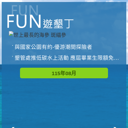
與國家公園有約-優游潮間探險者
墾管處推低碳水上活動 應屆畢業生限額免費參加
115年08月