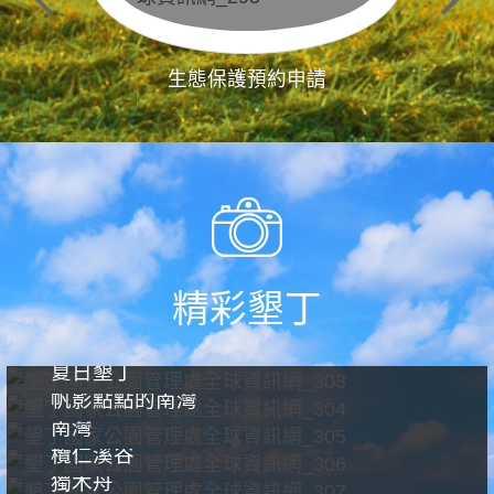
生態保護預約申請
精彩墾丁
夏日墾丁
帆影點點的南灣
南灣
欖仁溪谷
獨木舟