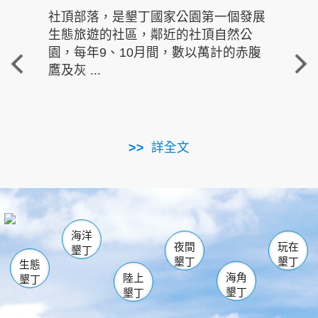
社頂部落，是墾丁國家公園第一個發展
龍水
生態旅遊的社區，鄰近的社頂自然公
的有
園，每年9、10月間，數以萬計的赤腹
重要
鷹及灰 ...
走進沁 
詳全文
南仁湖
龜山
海生館
滿州
出火
恆春
佳樂水
萬里桐
龍鑾潭自然中心
森林遊樂區
瓊麻館
南灣
關山
墾管處遊客中心
社頂公園
風吹沙
後壁湖
船帆石
白砂
海洋
龍磐公園
香蕉灣
貓鼻頭
砂島
龍坑
鵝鑾鼻
夜間
玩在
墾丁
墾丁
墾丁
生態
海角
陸上
墾丁
墾丁
墾丁