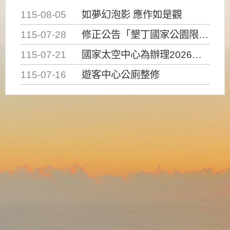
115-08-05
如夢幻泡影 應作如是觀
115-07-28
修正公告「墾丁國家公園限制水域遊憩活動之種類、範圍、時間及行為」，自即日生效。
115-07-21
國家太空中心為辦理2026台灣盃火箭競賽，陸、海、空域警戒及協調相關事宜，因颱風備案事宜
115-07-16
遊客中心公廁整修