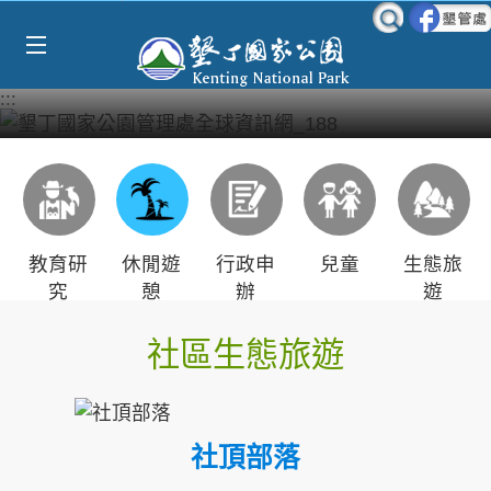
Select Language
▼
跳到主要內容區塊
:::
教育研
休閒遊
行政申
兒童
生態旅
究
憩
辦
遊
社區生態旅遊
社頂部落