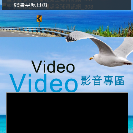
龍磐草原日出