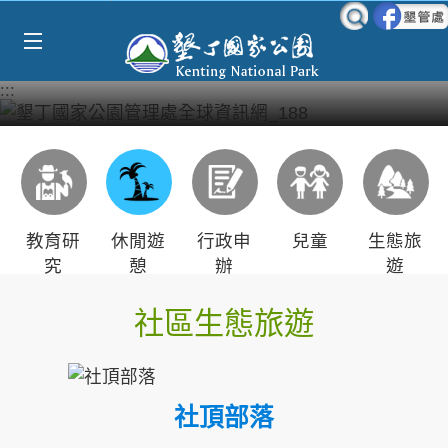
Select Language
▼
跳到主要內容區塊
:::
教育研
休閒遊
行政申
兒童
生態旅
究
憩
辦
遊
社區生態旅遊
社頂部落