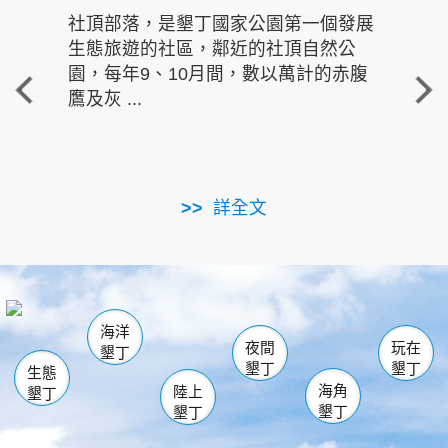
社頂部落，是墾丁國家公園第一個發展
龍水
生態旅遊的社區，鄰近的社頂自然公
的有
園，每年9、10月間，數以萬計的赤腹
重要
鷹及灰 ...
走進沁 
詳全文
南仁湖
龜山
海生館
滿州
出火
恆春
佳樂水
萬里桐
龍鑾潭自然中心
森林遊樂區
瓊麻館
南灣
關山
墾管處遊客中心
社頂公園
風吹沙
後壁湖
船帆石
白砂
海洋
龍磐公園
香蕉灣
貓鼻頭
砂島
龍坑
鵝鑾鼻
夜間
玩在
墾丁
墾丁
墾丁
生態
海角
陸上
墾丁
墾丁
墾丁