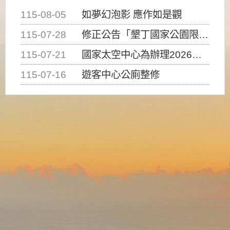
115-08-05
如夢幻泡影 應作如是觀
115-07-28
修正公告「墾丁國家公園限制水域遊憩活動之種類、範圍、時間及行為」，自即日生效。
115-07-21
國家太空中心為辦理2026台灣盃火箭競賽，陸、海、空域警戒及協調相關事宜，因颱風備案事宜
115-07-16
遊客中心公廁整修