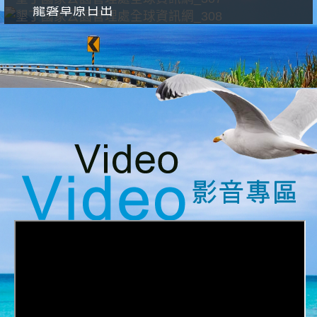
龍磐草原日出