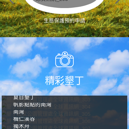
生態保護預約申請
精彩墾丁
夏日墾丁
帆影點點的南灣
南灣
欖仁溪谷
獨木舟