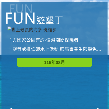
與國家公園有約-優游潮間探險者
墾管處推低碳水上活動 應屆畢業生限額免費參加
115年08月