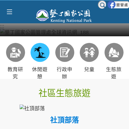
Select Language
▼
跳到主要內容區塊
:::
教育研
休閒遊
行政申
兒童
生態旅
究
憩
辦
遊
社區生態旅遊
社頂部落