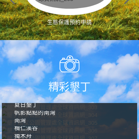
生態保護預約申請
精彩墾丁
夏日墾丁
帆影點點的南灣
南灣
欖仁溪谷
獨木舟