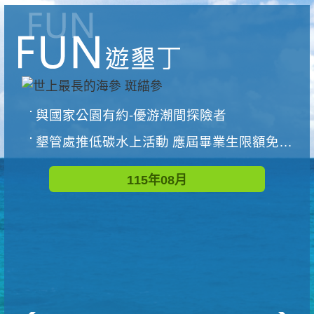
與國家公園有約-優游潮間探險者
墾管處推低碳水上活動 應屆畢業生限額免費參加
115年08月