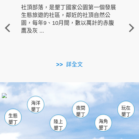
社頂部落，是墾丁國家公園第一個發展
龍水
生態旅遊的社區，鄰近的社頂自然公
的有
園，每年9、10月間，數以萬計的赤腹
重要
鷹及灰 ...
走進沁 
詳全文
南仁湖
龜山
海生館
滿州
出火
恆春
佳樂水
萬里桐
龍鑾潭自然中心
森林遊樂區
瓊麻館
南灣
關山
墾管處遊客中心
社頂公園
風吹沙
後壁湖
船帆石
白砂
海洋
龍磐公園
香蕉灣
貓鼻頭
砂島
龍坑
鵝鑾鼻
夜間
玩在
墾丁
墾丁
墾丁
生態
海角
陸上
墾丁
墾丁
墾丁