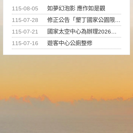
115-08-05
如夢幻泡影 應作如是觀
115-07-28
修正公告「墾丁國家公園限制水域遊憩活動之種類、範圍、時間及行為」，自即日生效。
115-07-21
國家太空中心為辦理2026台灣盃火箭競賽，陸、海、空域警戒及協調相關事宜，因颱風備案事宜
115-07-16
遊客中心公廁整修