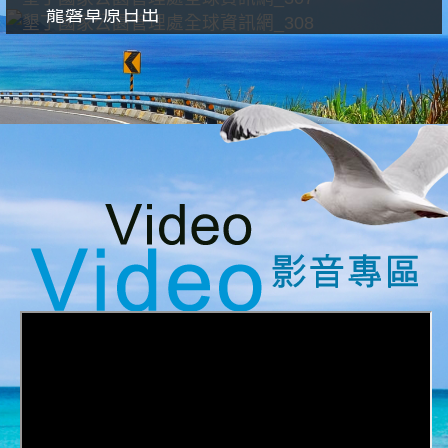
龍磐草原日出