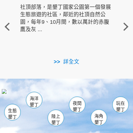
社頂部落，是墾丁國家公園第一個發展
龍水
生態旅遊的社區，鄰近的社頂自然公
的有
園，每年9、10月間，數以萬計的赤腹
重要
鷹及灰 ...
走進沁 
詳全文
南仁湖
龜山
海生館
滿州
出火
恆春
佳樂水
萬里桐
龍鑾潭自然中心
森林遊樂區
瓊麻館
南灣
關山
墾管處遊客中心
社頂公園
風吹沙
後壁湖
船帆石
白砂
海洋
龍磐公園
香蕉灣
貓鼻頭
砂島
龍坑
鵝鑾鼻
夜間
玩在
墾丁
墾丁
墾丁
生態
海角
陸上
墾丁
墾丁
墾丁