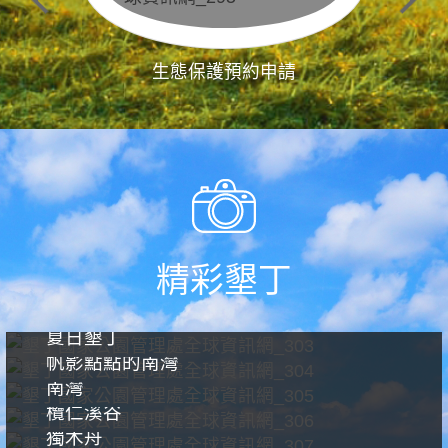
生態保護預約申請
精彩墾丁
夏日墾丁
帆影點點的南灣
南灣
欖仁溪谷
獨木舟