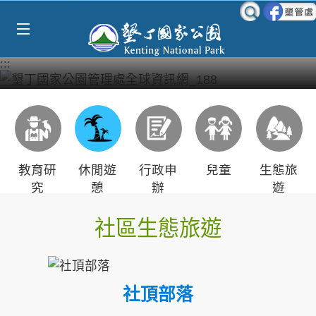
Select Language
▼
跳到主要內容區塊
:::
教育研
休閒遊
行政申
兒童
生態旅
究
憩
辦
遊
社區生態旅遊
社頂部落