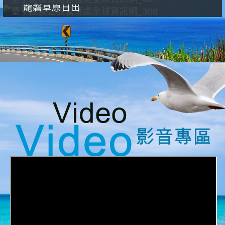
龍磐草原日出