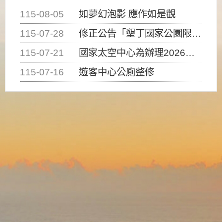
115-08-05
如夢幻泡影 應作如是觀
115-07-28
修正公告「墾丁國家公園限制水域遊憩活動之種類、範圍、時間及行為」，自即日生效。
115-07-21
國家太空中心為辦理2026台灣盃火箭競賽，陸、海、空域警戒及協調相關事宜，因颱風備案事宜
115-07-16
遊客中心公廁整修