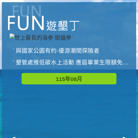
與國家公園有約-優游潮間探險者
墾管處推低碳水上活動 應屆畢業生限額免費參加
115年08月