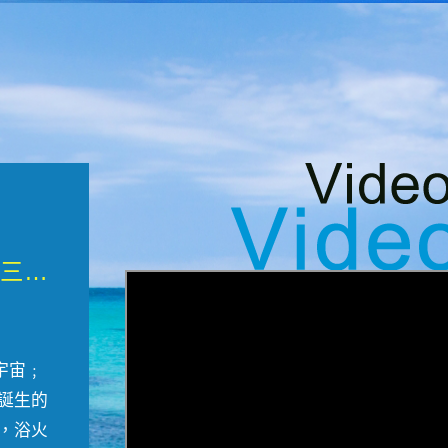
微觀墾丁三部曲 重生....
宇宙﹔
誕生的
，浴火