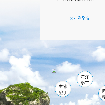
詳全文
龜山
海生館
出
恆春
萬里桐
龍鑾潭自
瓊麻館
關山
後壁
白砂
海洋
貓鼻
墾丁
生態
墾丁