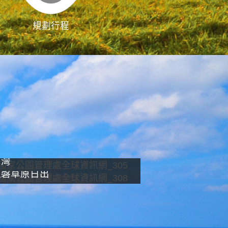
規劃行程
影像直播
南灣
龍磐草原日出