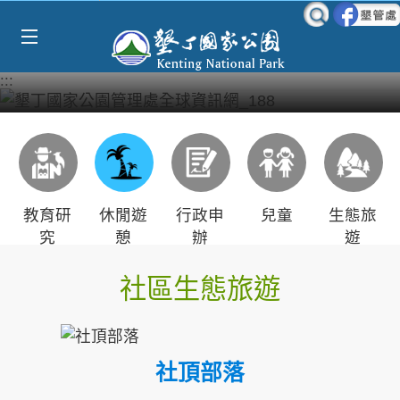
Select Language
▼
跳到主要內容區塊
:::
教育研
休閒遊
行政申
兒童
生態旅
究
憩
辦
遊
社區生態旅遊
社頂部落