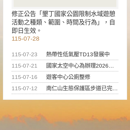
修正公告「墾丁國家公園限制水域遊憩
活動之種類、範圍、時間及行為」，自
即日生效。
115-07-28
115-07-23
熱帶性低氣壓TD13發展中
115-07-21
國家太空中心為辦理2026台灣盃火箭競賽，陸、海、空域警戒及協調相關事宜，因颱風備案事宜
115-07-16
遊客中心公廁整修
115-07-12
南仁山生態保護區步道已完成修復，自115年7月13日（星期一）起恢復開放入園，歡迎民眾依規定申請入園....