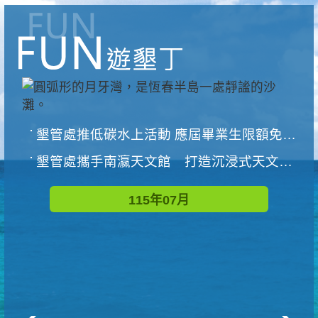
墾管處推低碳水上活動 應屆畢業生限額免費參加
墾管處攜手南瀛天文館 打造沉浸式天文探索營隊
115年07月