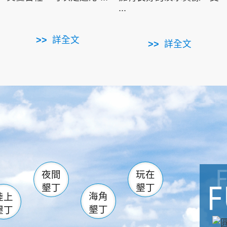
...
詳全文
詳全文
南仁湖
滿州
火
佳樂水
然中心
森林遊樂區
南灣
墾管處遊客中心
社頂公園
風吹沙
湖
船帆石
龍磐公園
香蕉灣
頭
砂島
龍坑
鵝鑾鼻
夜間
玩在
墾丁
墾丁
海角
陸上
墾丁
墾丁