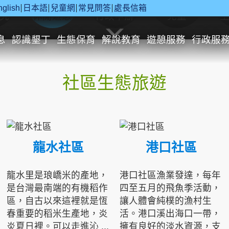
nglish
日本語
兒童網
常見問答
處長信箱
究
休閒遊憩
行政申辦
兒童
息
認識墾丁
生態保育
解說教育
遊憩服務
行政服
社區生態旅遊
龍水社區
港口社區
龍水里是琅嶠米的產地，
港口社區漁業發達，每年
是台灣最南端的有機稻作
四至五月的飛魚季活動，
區，自古以來這裡就是恆
讓人體會純樸的漁村生
春重要的稻米生產地，炎
活。港口溪出海口一帶，
炎夏日裡。可以走進沁 ...
擁有良好的淡水資源，支