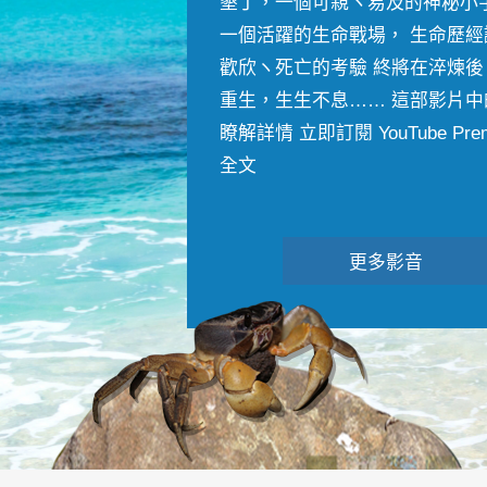
墾丁，一個可親ヽ易及的神秘小
一個活躍的生命戰場， 生命歷經
歡欣ヽ死亡的考驗 終將在淬煉後
重生，生生不息…… 這部影片中
瞭解詳情 立即訂閱 YouTube Premiu
全文
更多影音