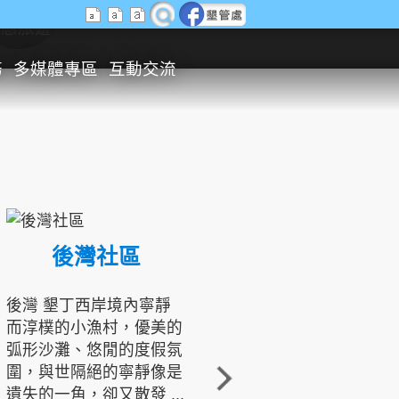
生態旅遊
務
多媒體專區
互動交流
後灣社區
國境之南生態文化發展協會
後灣 墾丁西岸境內寧靜
而淳樸的小漁村，優美的
龍坑地區為隆起的珊瑚礁
弧形沙灘、悠閒的度假氛
地形，由於地處鵝鑾鼻夾
圍，與世隔絕的寧靜像是
角的端點，冬季海浪拍打
遺失的一角，卻又散發 ...
著礁岸，旺盛的侵蝕作