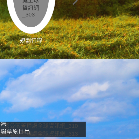
規劃行程
影像直播
南灣
龍磐草原日出