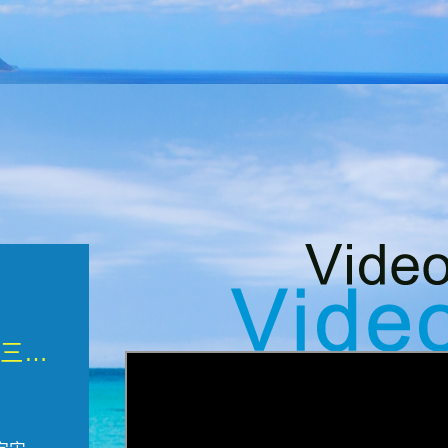
微觀墾丁三部曲 重生....