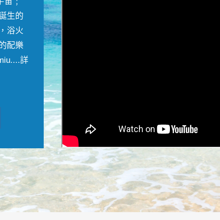
宇宙﹔
誕生的
，浴火
的配樂
....
詳