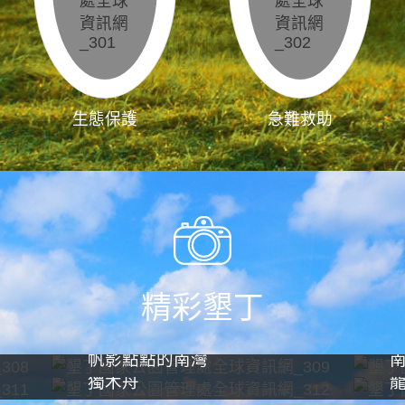
生態保護
急難救助
精彩墾丁
帆影點點的南灣
獨木舟