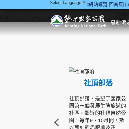
Select Language
▼
:::
網站導覽
回首頁
E
跳到主要內容區塊
教育研
:::
最新消
社頂部落
社頂部落，是墾丁國家公
園第一個發展生態旅遊的
社區，鄰近的社頂自然公
園，每年9、10月間，數
以萬計的赤腹鷹及灰 ...