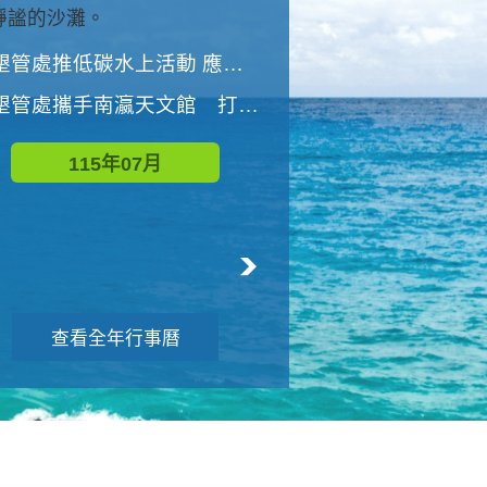
與國家公園有約-優游潮間
墾管處推低碳水上活動 應屆畢業生限額免費參加
墾管處推低碳水上活動 應屆畢業生限額
墾管處攜手南瀛天文館 打造沉浸式天文探索營隊
115年08月
115年07月
查看全年行事曆