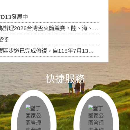
D13發展中
6台灣盃火箭競賽，陸、海、空域警戒及協調相關事宜，因颱風備案事宜
整修
，自115年7月13日（星期一）起恢復開放入園，歡迎民眾依規定申請入園....
快捷服務