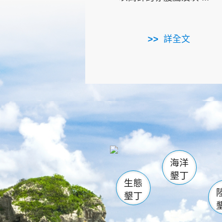
詳全文
龜山
海生館
出
恆春
萬里桐
龍鑾潭自
瓊麻館
關山
後壁
白砂
海洋
貓鼻
墾丁
生態
墾丁