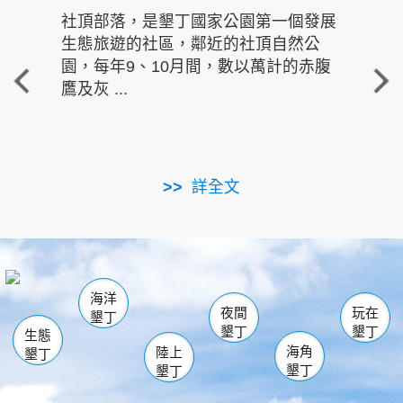
社頂部落，是墾丁國家公園第一個發展
龍水
生態旅遊的社區，鄰近的社頂自然公
的有
園，每年9、10月間，數以萬計的赤腹
重要
鷹及灰 ...
走進沁 
詳全文
南仁湖
龜山
海生館
滿州
出火
恆春
佳樂水
萬里桐
龍鑾潭自然中心
森林遊樂區
瓊麻館
南灣
關山
墾管處遊客中心
社頂公園
風吹沙
後壁湖
船帆石
白砂
海洋
龍磐公園
香蕉灣
貓鼻頭
砂島
龍坑
鵝鑾鼻
夜間
玩在
墾丁
墾丁
墾丁
生態
海角
陸上
墾丁
墾丁
墾丁