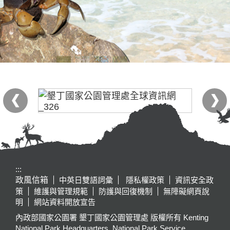
:::
政風信箱
中英日雙語詞彙
隱私權政策
資訊安全政
策
維護與管理規範
防護與回復機制
無障礙網頁說
明
網站資料開放宣告
內政部國家公園署 墾丁國家公園管理處 版權所有 Kenting
National Park Headquarters, National Park Service,