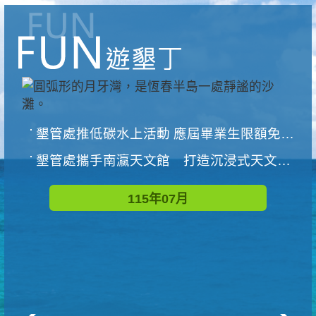
墾管處推低碳水上活動 應屆畢業生限額免費參加
墾管處攜手南瀛天文館 打造沉浸式天文探索營隊
115年07月