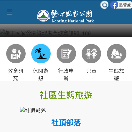
Select Language
▼
跳到主要內容區塊
:::
教育研
休閒遊
行政申
兒童
生態旅
究
憩
辦
遊
社區生態旅遊
社頂部落