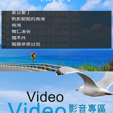
夏日墾丁
帆影點點的南灣
南灣
欖仁溪谷
獨木舟
龍磐草原日出