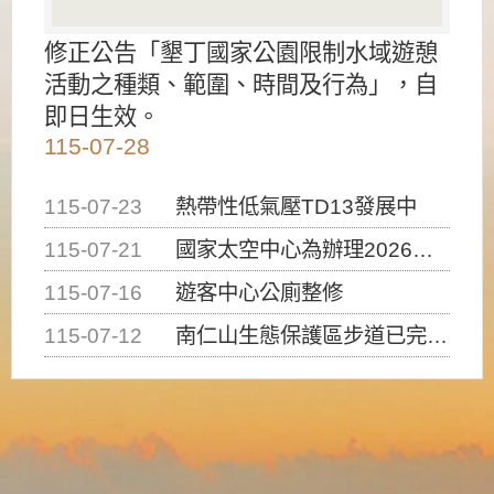
修正公告「墾丁國家公園限制水域遊憩
活動之種類、範圍、時間及行為」，自
即日生效。
115-07-28
115-07-23
熱帶性低氣壓TD13發展中
115-07-21
國家太空中心為辦理2026台灣盃火箭競賽，陸、海、空域警戒及協調相關事宜，因颱風備案事宜
115-07-16
遊客中心公廁整修
115-07-12
南仁山生態保護區步道已完成修復，自115年7月13日（星期一）起恢復開放入園，歡迎民眾依規定申請入園....