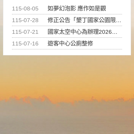
115-08-05
如夢幻泡影 應作如是觀
115-07-28
修正公告「墾丁國家公園限制水域遊憩活動之種類、範圍、時間及行為」，自即日生效。
115-07-21
國家太空中心為辦理2026台灣盃火箭競賽，陸、海、空域警戒及協調相關事宜，因颱風備案事宜
115-07-16
遊客中心公廁整修