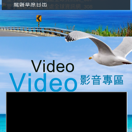
龍磐草原日出