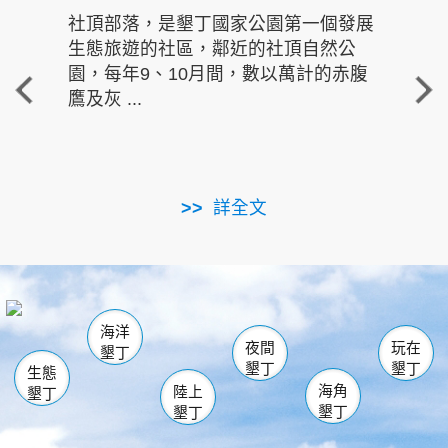
社頂部落，是墾丁國家公園第一個發展
龍水
生態旅遊的社區，鄰近的社頂自然公
的有
園，每年9、10月間，數以萬計的赤腹
重要
鷹及灰 ...
走進沁 
詳全文
南仁湖
龜山
海生館
滿州
出火
恆春
佳樂水
萬里桐
龍鑾潭自然中心
森林遊樂區
瓊麻館
南灣
關山
墾管處遊客中心
社頂公園
風吹沙
後壁湖
船帆石
白砂
海洋
龍磐公園
香蕉灣
貓鼻頭
砂島
龍坑
鵝鑾鼻
夜間
玩在
墾丁
墾丁
墾丁
生態
海角
陸上
墾丁
墾丁
墾丁