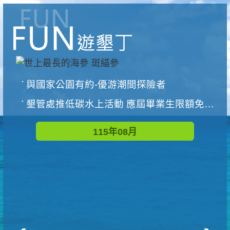
與國家公園有約-優游潮間探險者
墾管處推低碳水上活動 應屆畢業生限額免費參加
115年08月