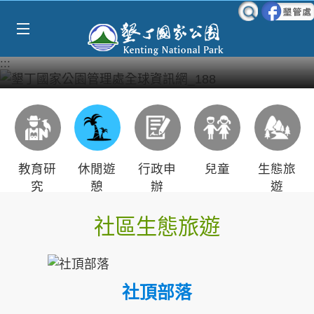
Select Language
▼
跳到主要內容區塊
:::
教育研
休閒遊
行政申
兒童
生態旅
究
憩
辦
遊
社區生態旅遊
社頂部落