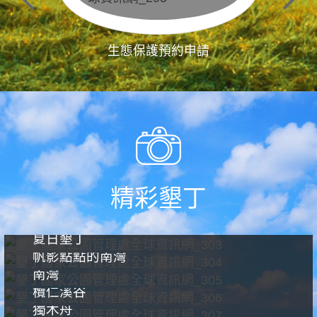
生態保護預約申請
精彩墾丁
夏日墾丁
帆影點點的南灣
南灣
欖仁溪谷
獨木舟