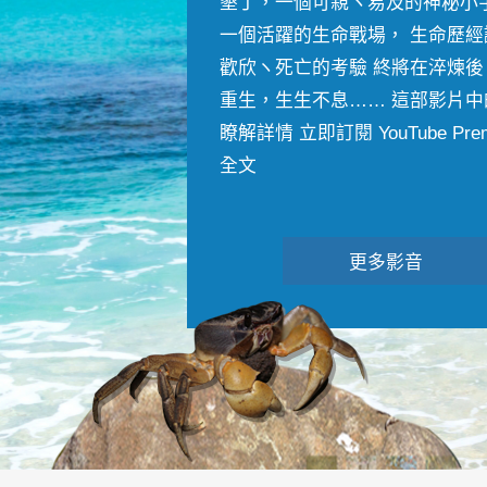
墾丁，一個可親ヽ易及的神秘小
一個活躍的生命戰場， 生命歷經
歡欣ヽ死亡的考驗 終將在淬煉後
重生，生生不息…… 這部影片中
瞭解詳情 立即訂閱 YouTube Premiu
全文
更多影音