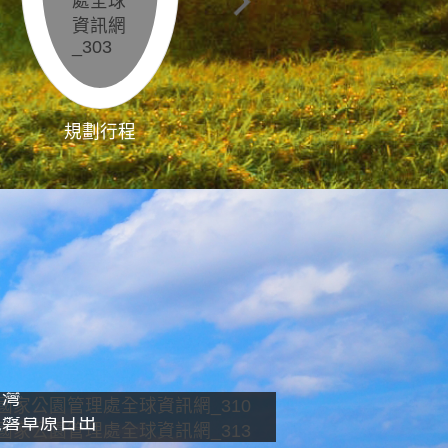
規劃行程
影像直播
南灣
龍磐草原日出