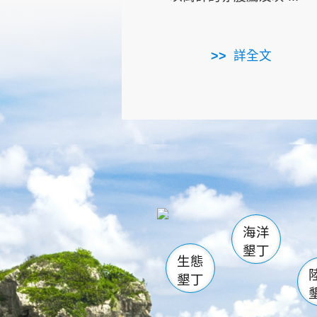
詳全文
龜山
海生館
出
恆春
萬里桐
龍鑾潭自
瓊麻館
關山
後壁
白砂
海洋
貓鼻
墾丁
生態
墾丁