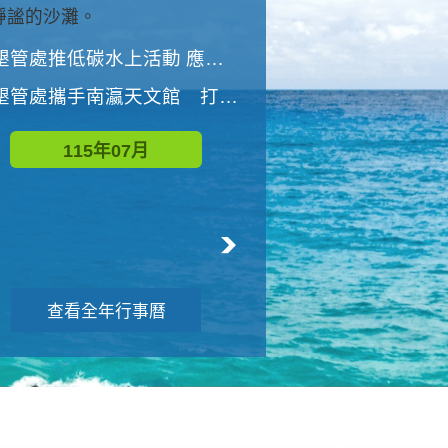
與國家公園有約-優游潮間
墾管處推低碳水上活動 應屆畢業生限額免費參加
墾管處推低碳水上活動 應屆畢業生限額
墾管處攜手南瀛天文館 打造沉浸式天文探索營隊
115年08月
115年07月
查看全年行事曆