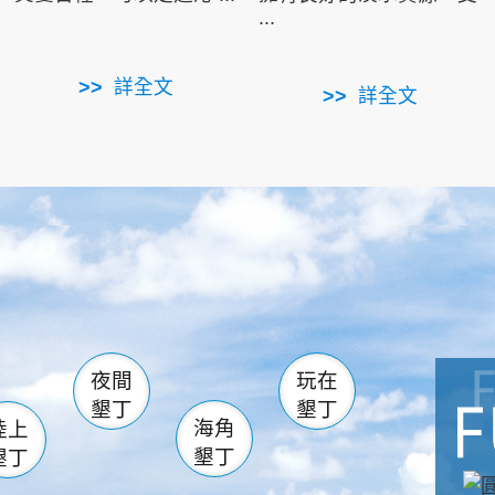
...
詳全文
詳全文
南仁湖
滿州
火
佳樂水
然中心
森林遊樂區
南灣
墾管處遊客中心
社頂公園
風吹沙
湖
船帆石
龍磐公園
香蕉灣
頭
砂島
龍坑
鵝鑾鼻
夜間
玩在
墾丁
墾丁
海角
陸上
墾丁
墾丁