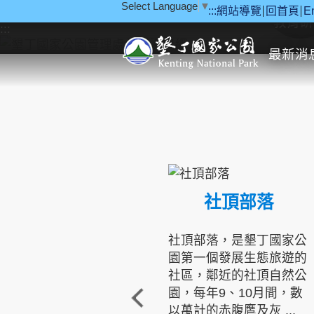
Select Language
▼
:::
網站導覽
回首頁
E
跳到主要內容區塊
教育研
:::
最新消
社頂部落
社頂部落，是墾丁國家公
園第一個發展生態旅遊的
社區，鄰近的社頂自然公
園，每年9、10月間，數
以萬計的赤腹鷹及灰 ...