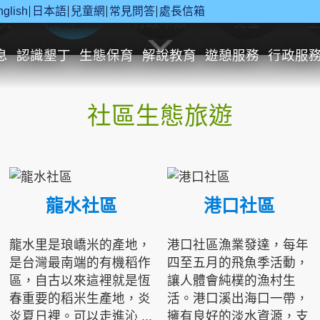
nglish
日本語
兒童網
常見問答
處長信箱
究
休閒遊憩
行政申辦
兒童
息
認識墾丁
生態保育
解說教育
遊憩服務
行政服
社區生態旅遊
龍水社區
港口社區
龍水里是琅嶠米的產地，
港口社區漁業發達，每年
是台灣最南端的有機稻作
四至五月的飛魚季活動，
區，自古以來這裡就是恆
讓人體會純樸的漁村生
春重要的稻米生產地，炎
活。港口溪出海口一帶，
炎夏日裡。可以走進沁 ...
擁有良好的淡水資源，支