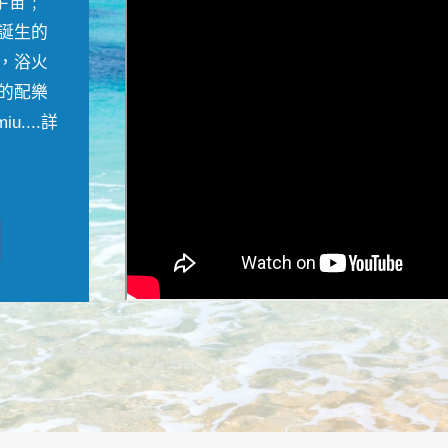
宇宙﹔
誕生的
，浴火
的配樂
....
詳