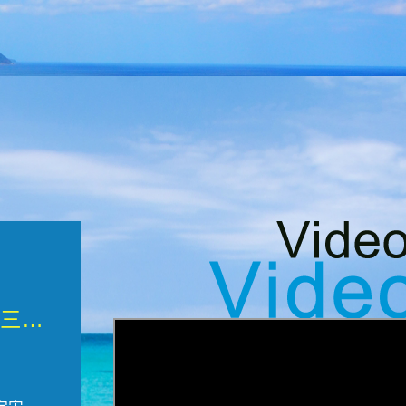
微觀墾丁三部曲 重生....