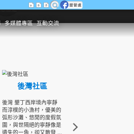
生態旅遊
務
多媒體專區
互動交流
後灣社區
國境之南生態文化發展協會
後灣 墾丁西岸境內寧靜
而淳樸的小漁村，優美的
龍坑地區為隆起的珊瑚礁
弧形沙灘、悠閒的度假氛
地形，由於地處鵝鑾鼻夾
圍，與世隔絕的寧靜像是
角的端點，冬季海浪拍打
遺失的一角，卻又散發 ...
著礁岸，旺盛的侵蝕作