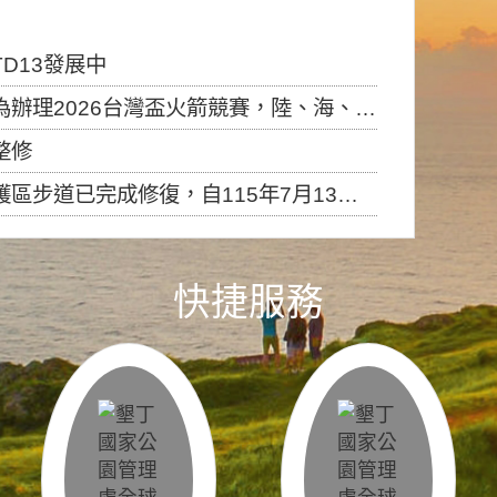
D13發展中
6台灣盃火箭競賽，陸、海、空域警戒及協調相關事宜，因颱風備案事宜
整修
，自115年7月13日（星期一）起恢復開放入園，歡迎民眾依規定申請入園....
快捷服務