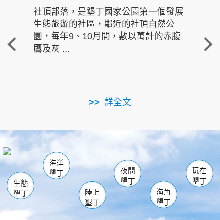
社頂部落，是墾丁國家公園第一個發展
龍水
生態旅遊的社區，鄰近的社頂自然公
的有
園，每年9、10月間，數以萬計的赤腹
重要
鷹及灰 ...
走進沁 
詳全文
南仁湖
龜山
海生館
滿州
出火
恆春
佳樂水
萬里桐
龍鑾潭自然中心
森林遊樂區
瓊麻館
南灣
關山
墾管處遊客中心
社頂公園
風吹沙
後壁湖
船帆石
白砂
海洋
龍磐公園
香蕉灣
貓鼻頭
砂島
龍坑
鵝鑾鼻
夜間
玩在
墾丁
墾丁
墾丁
生態
海角
陸上
墾丁
墾丁
墾丁