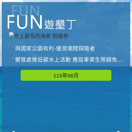
與國家公園有約-優游潮間探險者
墾管處推低碳水上活動 應屆畢業生限額免費參加
115年08月