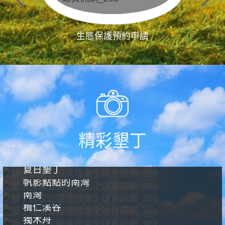
生態保護預約申請
精彩墾丁
夏日墾丁
帆影點點的南灣
南灣
欖仁溪谷
獨木舟