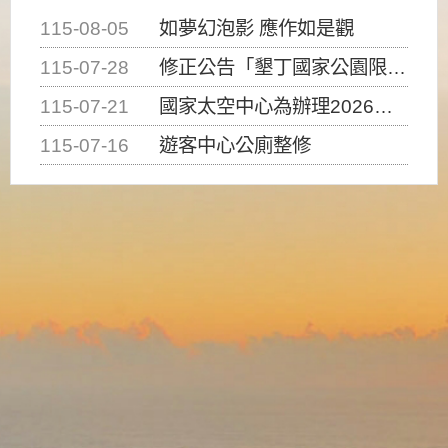
115-08-05
如夢幻泡影 應作如是觀
115-07-28
修正公告「墾丁國家公園限制水域遊憩活動之種類、範圍、時間及行為」，自即日生效。
115-07-21
國家太空中心為辦理2026台灣盃火箭競賽，陸、海、空域警戒及協調相關事宜，因颱風備案事宜
115-07-16
遊客中心公廁整修