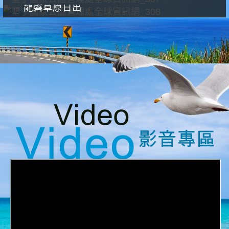
龍磐草原日出