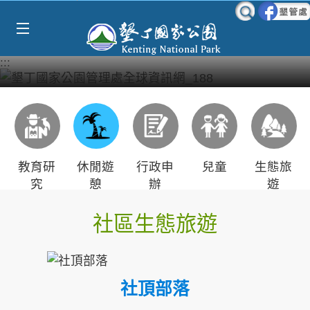
Select Language
▼
跳到主要內容區塊
:::
教育研
休閒遊
行政申
兒童
生態旅
究
憩
辦
遊
社區生態旅遊
社頂部落