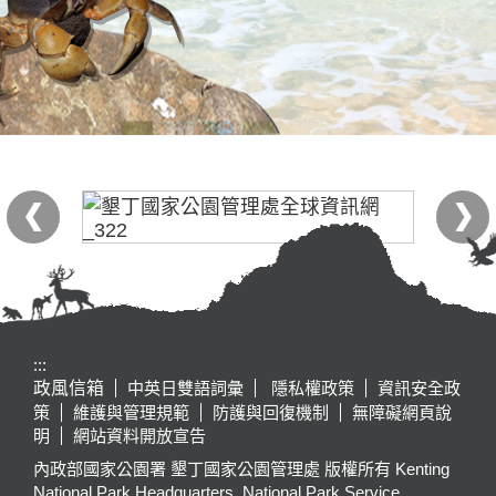
:::
政風信箱
中英日雙語詞彙
隱私權政策
資訊安全政
策
維護與管理規範
防護與回復機制
無障礙網頁說
明
網站資料開放宣告
內政部國家公園署 墾丁國家公園管理處 版權所有 Kenting
National Park Headquarters, National Park Service,