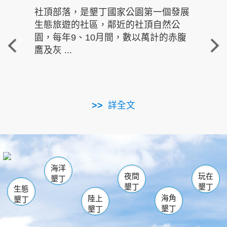
社頂部落，是墾丁國家公園第一個發展
龍水
生態旅遊的社區，鄰近的社頂自然公
的有
園，每年9、10月間，數以萬計的赤腹
重要
鷹及灰 ...
走進沁 
詳全文
南仁湖
龜山
海生館
滿州
出火
恆春
佳樂水
萬里桐
龍鑾潭自然中心
森林遊樂區
瓊麻館
南灣
關山
墾管處遊客中心
社頂公園
風吹沙
後壁湖
船帆石
白砂
海洋
龍磐公園
香蕉灣
貓鼻頭
砂島
龍坑
鵝鑾鼻
夜間
玩在
墾丁
墾丁
墾丁
生態
海角
陸上
墾丁
墾丁
墾丁