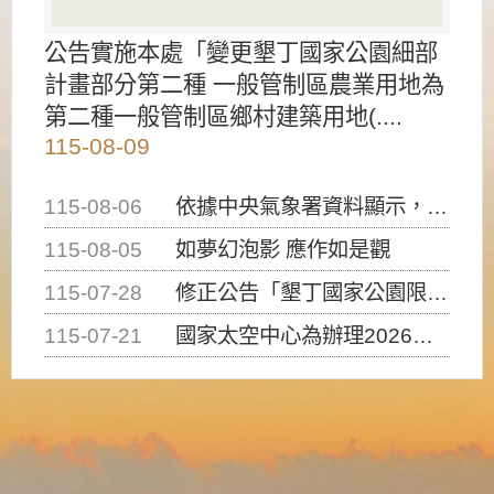
公告實施本處「變更墾丁國家公園細部
計畫部分第二種 一般管制區農業用地為
第二種一般管制區鄉村建築用地(....
115-08-09
115-08-06
依據中央氣象署資料顯示，白海豚颱風持續接近臺灣，請密切注意動向及早完成防災應變準備
115-08-05
如夢幻泡影 應作如是觀
115-07-28
修正公告「墾丁國家公園限制水域遊憩活動之種類、範圍、時間及行為」，自即日生效。
115-07-21
國家太空中心為辦理2026台灣盃火箭競賽，陸、海、空域警戒及協調相關事宜，因颱風備案事宜