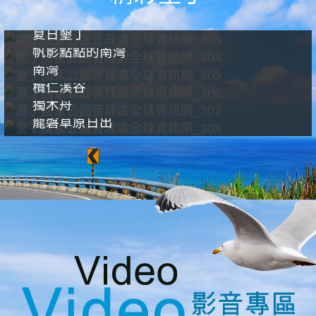
夏日墾丁
帆影點點的南灣
南灣
欖仁溪谷
獨木舟
龍磐草原日出