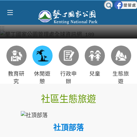
Select Language
▼
跳到主要內容區塊
:::
教育研
休閒遊
行政申
兒童
生態旅
究
憩
辦
遊
社區生態旅遊
社頂部落