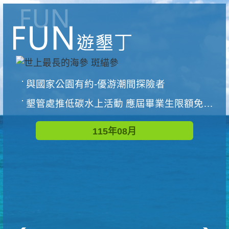
與國家公園有約-優游潮間探險者
墾管處推低碳水上活動 應屆畢業生限額免費參加
115年08月