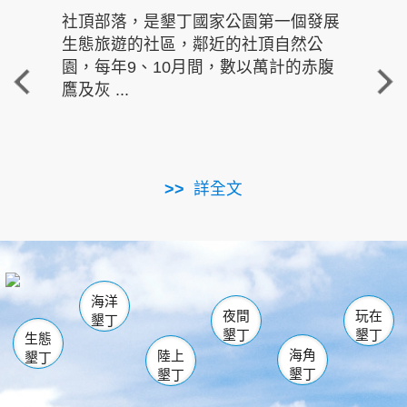
社頂部落，是墾丁國家公園第一個發展
龍水
生態旅遊的社區，鄰近的社頂自然公
的有
園，每年9、10月間，數以萬計的赤腹
重要
鷹及灰 ...
走進沁 
詳全文
南仁湖
龜山
海生館
滿州
出火
恆春
佳樂水
萬里桐
龍鑾潭自然中心
森林遊樂區
瓊麻館
南灣
關山
墾管處遊客中心
社頂公園
風吹沙
後壁湖
船帆石
白砂
海洋
龍磐公園
香蕉灣
貓鼻頭
砂島
龍坑
鵝鑾鼻
夜間
玩在
墾丁
墾丁
墾丁
生態
海角
陸上
墾丁
墾丁
墾丁