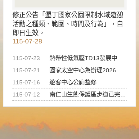
修正公告「墾丁國家公園限制水域遊憩
活動之種類、範圍、時間及行為」，自
即日生效。
115-07-28
115-07-23
熱帶性低氣壓TD13發展中
115-07-21
國家太空中心為辦理2026台灣盃火箭競賽，陸、海、空域警戒及協調相關事宜，因颱風備案事宜
115-07-16
遊客中心公廁整修
115-07-12
南仁山生態保護區步道已完成修復，自115年7月13日（星期一）起恢復開放入園，歡迎民眾依規定申請入園....