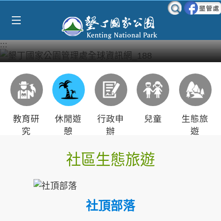
Select Language
▼
跳到主要內容區塊
:::
教育研
休閒遊
行政申
兒童
生態旅
究
憩
辦
遊
社區生態旅遊
社頂部落