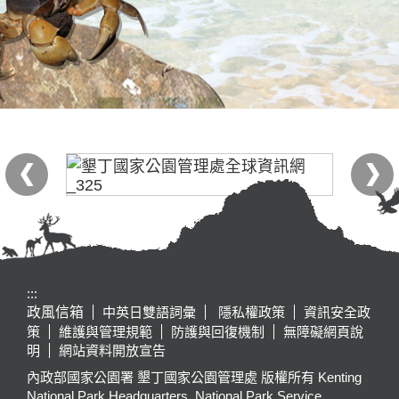
:::
政風信箱
中英日雙語詞彙
隱私權政策
資訊安全政
策
維護與管理規範
防護與回復機制
無障礙網頁說
明
網站資料開放宣告
內政部國家公園署 墾丁國家公園管理處 版權所有 Kenting
National Park Headquarters, National Park Service,