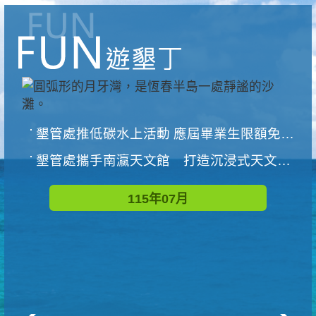
墾管處推低碳水上活動 應屆畢業生限額免費參加
墾管處攜手南瀛天文館 打造沉浸式天文探索營隊
115年07月