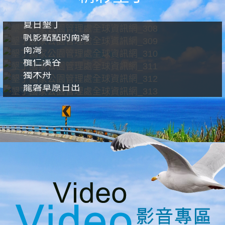
夏日墾丁
帆影點點的南灣
南灣
欖仁溪谷
獨木舟
龍磐草原日出