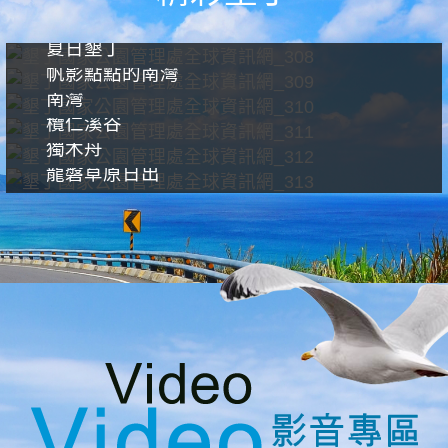
夏日墾丁
帆影點點的南灣
南灣
欖仁溪谷
獨木舟
龍磐草原日出