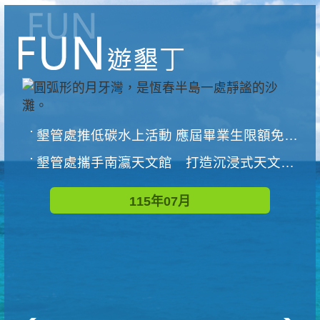
墾管處推低碳水上活動 應屆畢業生限額免費參加
墾管處攜手南瀛天文館 打造沉浸式天文探索營隊
115年07月