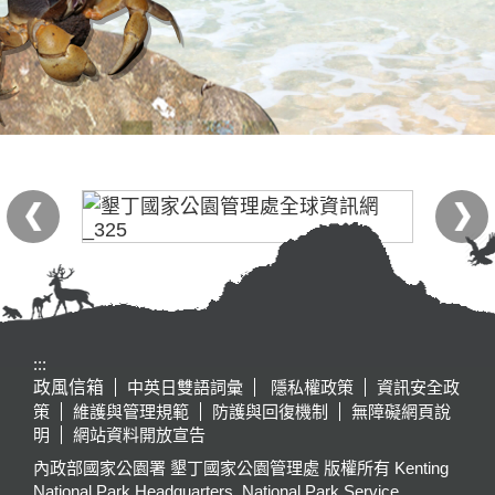
:::
政風信箱
中英日雙語詞彙
隱私權政策
資訊安全政
策
維護與管理規範
防護與回復機制
無障礙網頁說
明
網站資料開放宣告
內政部國家公園署 墾丁國家公園管理處 版權所有 Kenting
National Park Headquarters, National Park Service,