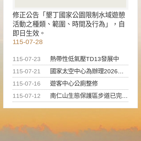
修正公告「墾丁國家公園限制水域遊憩
活動之種類、範圍、時間及行為」，自
即日生效。
115-07-28
115-07-23
熱帶性低氣壓TD13發展中
115-07-21
國家太空中心為辦理2026台灣盃火箭競賽，陸、海、空域警戒及協調相關事宜，因颱風備案事宜
115-07-16
遊客中心公廁整修
115-07-12
南仁山生態保護區步道已完成修復，自115年7月13日（星期一）起恢復開放入園，歡迎民眾依規定申請入園....