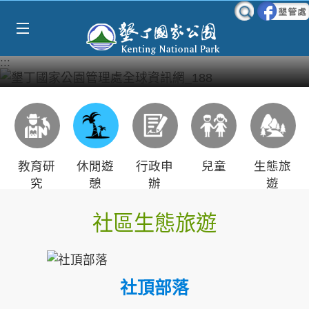
Select Language
▼
跳到主要內容區塊
:::
教育研
休閒遊
行政申
兒童
生態旅
究
憩
辦
遊
社區生態旅遊
社頂部落