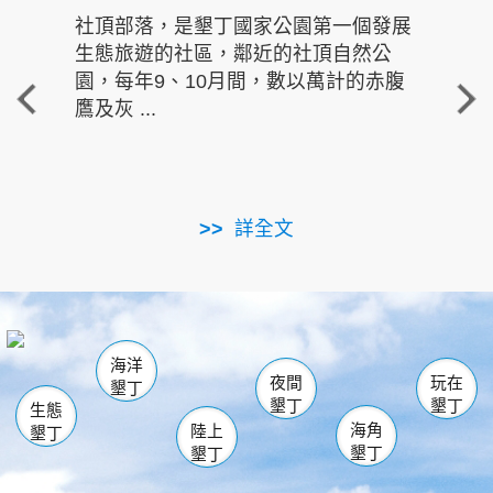
社頂部落，是墾丁國家公園第一個發展
龍水
生態旅遊的社區，鄰近的社頂自然公
的有
園，每年9、10月間，數以萬計的赤腹
重要
鷹及灰 ...
走進沁 
詳全文
南仁湖
龜山
海生館
滿州
出火
恆春
佳樂水
萬里桐
龍鑾潭自然中心
森林遊樂區
瓊麻館
南灣
關山
墾管處遊客中心
社頂公園
風吹沙
後壁湖
船帆石
白砂
海洋
龍磐公園
香蕉灣
貓鼻頭
砂島
龍坑
鵝鑾鼻
夜間
玩在
墾丁
墾丁
墾丁
生態
海角
陸上
墾丁
墾丁
墾丁