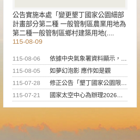
公告實施本處「變更墾丁國家公園細部
計畫部分第二種 一般管制區農業用地為
第二種一般管制區鄉村建築用地(....
115-08-09
115-08-06
依據中央氣象署資料顯示，白海豚颱風持續接近臺灣，請密切注意動向及早完成防災應變準備
115-08-05
如夢幻泡影 應作如是觀
115-07-28
修正公告「墾丁國家公園限制水域遊憩活動之種類、範圍、時間及行為」，自即日生效。
115-07-21
國家太空中心為辦理2026台灣盃火箭競賽，陸、海、空域警戒及協調相關事宜，因颱風備案事宜