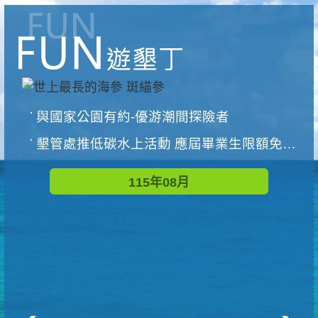
與國家公園有約-優游潮間探險者
墾管處推低碳水上活動 應屆畢業生限額免費參加
115年08月