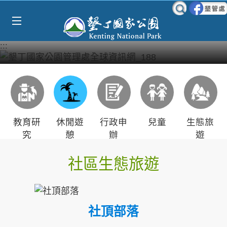
Select Language
▼
跳到主要內容區塊
:::
教育研
休閒遊
行政申
兒童
生態旅
究
憩
辦
遊
社區生態旅遊
社頂部落