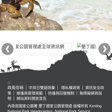
:::
政風信箱
中英日雙語詞彙
隱私權政策
資訊安全政
策
維護與管理規範
防護與回復機制
無障礙網頁說
明
網站資料開放宣告
內政部國家公園署 墾丁國家公園管理處 版權所有 Kenting
National Park Headquarters, National Park Service,