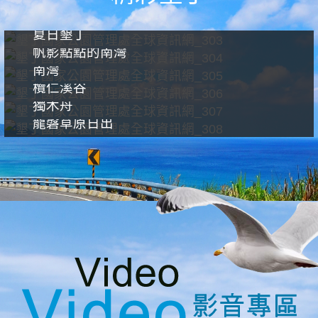
夏日墾丁
帆影點點的南灣
南灣
欖仁溪谷
獨木舟
龍磐草原日出