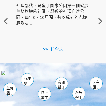
社頂部落，是墾丁國家公園第一個發展
龍水
生態旅遊的社區，鄰近的社頂自然公
的有
園，每年9、10月間，數以萬計的赤腹
重要
鷹及灰 ...
走進沁 
詳全文
南仁湖
龜山
海生館
滿州
出火
恆春
佳樂水
萬里桐
龍鑾潭自然中心
森林遊樂區
瓊麻館
南灣
關山
墾管處遊客中心
社頂公園
風吹沙
後壁湖
船帆石
白砂
海洋
龍磐公園
香蕉灣
貓鼻頭
砂島
龍坑
鵝鑾鼻
夜間
玩在
墾丁
墾丁
墾丁
生態
海角
陸上
墾丁
墾丁
墾丁