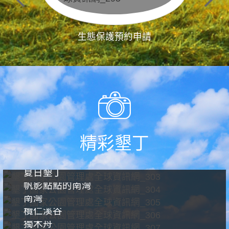
生態保護預約申請
精彩墾丁
夏日墾丁
帆影點點的南灣
南灣
欖仁溪谷
獨木舟