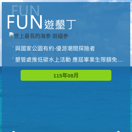
與國家公園有約-優游潮間探險者
墾管處推低碳水上活動 應屆畢業生限額免費參加
115年08月