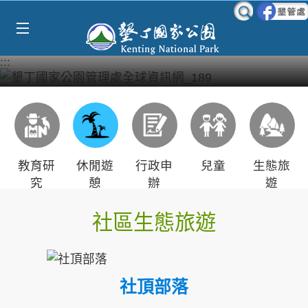
Select Language
▼
跳到主要內容區塊
:::
教育研
休閒遊
行政申
兒童
生態旅
究
憩
辦
遊
社區生態旅遊
社頂部落