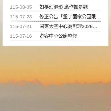
115-08-05
如夢幻泡影 應作如是觀
115-07-28
修正公告「墾丁國家公園限制水域遊憩活動之種類、範圍、時間及行為」，自即日生效。
115-07-21
國家太空中心為辦理2026台灣盃火箭競賽，陸、海、空域警戒及協調相關事宜，因颱風備案事宜
115-07-16
遊客中心公廁整修