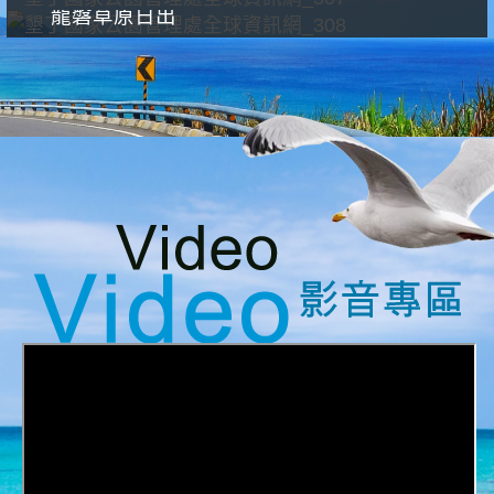
龍磐草原日出