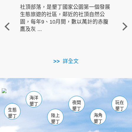
社頂部落，是墾丁國家公園第一個發展
龍水
生態旅遊的社區，鄰近的社頂自然公
的有
園，每年9、10月間，數以萬計的赤腹
重要
鷹及灰 ...
走進沁 
詳全文
南仁湖
龜山
海生館
滿州
出火
恆春
佳樂水
萬里桐
龍鑾潭自然中心
森林遊樂區
瓊麻館
南灣
關山
墾管處遊客中心
社頂公園
風吹沙
後壁湖
船帆石
白砂
海洋
龍磐公園
香蕉灣
貓鼻頭
砂島
龍坑
鵝鑾鼻
夜間
玩在
墾丁
墾丁
墾丁
生態
海角
陸上
墾丁
墾丁
墾丁