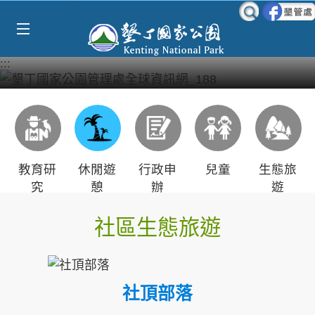
Select Language
▼
跳到主要內容區塊
:::
教育研
休閒遊
行政申
兒童
生態旅
究
憩
辦
遊
社區生態旅遊
社頂部落