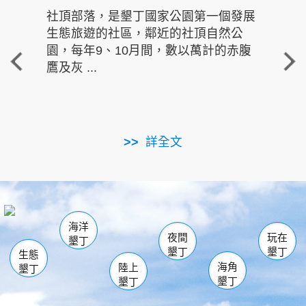
社頂部落，是墾丁國家公園第一個發展
龍水
生態旅遊的社區，鄰近的社頂自然公
的有
園，每年9、10月間，數以萬計的赤腹
重要
鷹及灰 ...
走進沁 
詳全文
南仁湖
龜山
海生館
滿州
出火
恆春
佳樂水
萬里桐
龍鑾潭自然中心
森林遊樂區
瓊麻館
南灣
關山
墾管處遊客中心
社頂公園
風吹沙
後壁湖
船帆石
白砂
海洋
龍磐公園
香蕉灣
貓鼻頭
砂島
龍坑
鵝鑾鼻
夜間
玩在
墾丁
墾丁
墾丁
生態
海角
陸上
墾丁
墾丁
墾丁