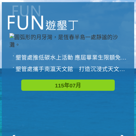
墾管處推低碳水上活動 應屆畢業生限額免費參加
墾管處攜手南瀛天文館 打造沉浸式天文探索營隊
115年07月