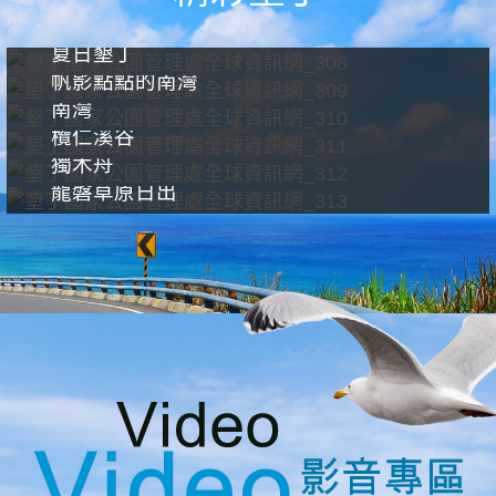
夏日墾丁
帆影點點的南灣
南灣
欖仁溪谷
獨木舟
龍磐草原日出