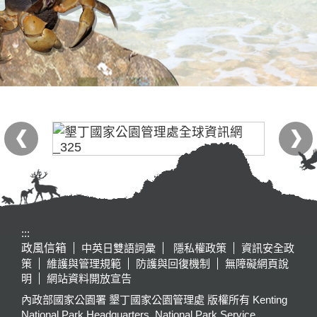
:::
政風信箱
中英日雙語詞彙
隱私權政策
資訊安全政
策
維護與管理規範
防護與回復機制
無障礙網頁說
明
網站資料開放宣告
內政部國家公園署 墾丁國家公園管理處 版權所有 Kenting
National Park Headquarters, National Park Service,