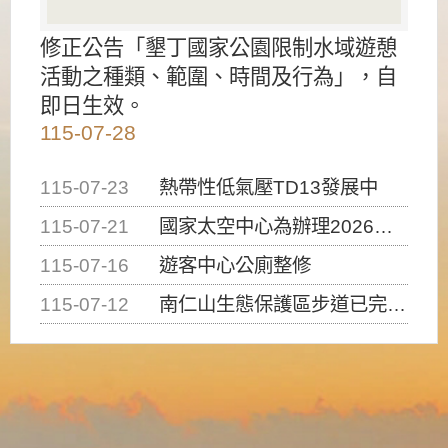
修正公告「墾丁國家公園限制水域遊憩
活動之種類、範圍、時間及行為」，自
即日生效。
115-07-28
115-07-23
熱帶性低氣壓TD13發展中
115-07-21
國家太空中心為辦理2026台灣盃火箭競賽，陸、海、空域警戒及協調相關事宜，因颱風備案事宜
115-07-16
遊客中心公廁整修
115-07-12
南仁山生態保護區步道已完成修復，自115年7月13日（星期一）起恢復開放入園，歡迎民眾依規定申請入園....