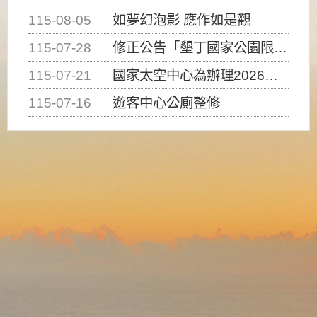
115-08-05
如夢幻泡影 應作如是觀
115-07-28
修正公告「墾丁國家公園限制水域遊憩活動之種類、範圍、時間及行為」，自即日生效。
115-07-21
國家太空中心為辦理2026台灣盃火箭競賽，陸、海、空域警戒及協調相關事宜，因颱風備案事宜
115-07-16
遊客中心公廁整修