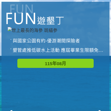
與國家公園有約-優游潮間探險者
墾管處推低碳水上活動 應屆畢業生限額免費參加
115年08月