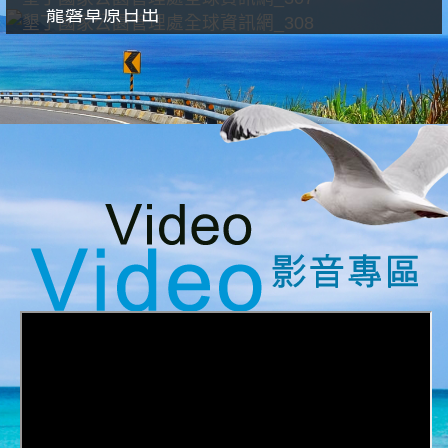
龍磐草原日出