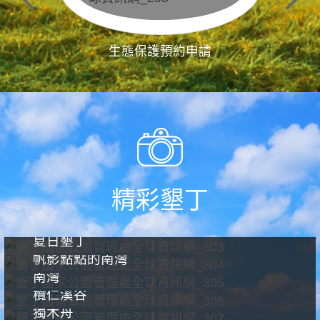
生態保護預約申請
精彩墾丁
夏日墾丁
帆影點點的南灣
南灣
欖仁溪谷
獨木舟