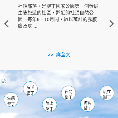
社頂部落，是墾丁國家公園第一個發展
龍水
生態旅遊的社區，鄰近的社頂自然公
的有
園，每年9、10月間，數以萬計的赤腹
重要
鷹及灰 ...
走進沁 
詳全文
南仁湖
龜山
海生館
滿州
出火
恆春
佳樂水
萬里桐
龍鑾潭自然中心
森林遊樂區
瓊麻館
南灣
關山
墾管處遊客中心
社頂公園
風吹沙
後壁湖
船帆石
白砂
海洋
龍磐公園
香蕉灣
貓鼻頭
砂島
龍坑
鵝鑾鼻
夜間
玩在
墾丁
墾丁
墾丁
生態
海角
陸上
墾丁
墾丁
墾丁