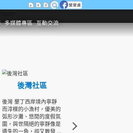
生態旅遊
務
多媒體專區
互動交流
後灣社區
國境之南生態文化發展協會
後灣 墾丁西岸境內寧靜
而淳樸的小漁村，優美的
龍坑地區為隆起的珊瑚礁
弧形沙灘、悠閒的度假氛
地形，由於地處鵝鑾鼻夾
圍，與世隔絕的寧靜像是
角的端點，冬季海浪拍打
遺失的一角，卻又散發 ...
著礁岸，旺盛的侵蝕作