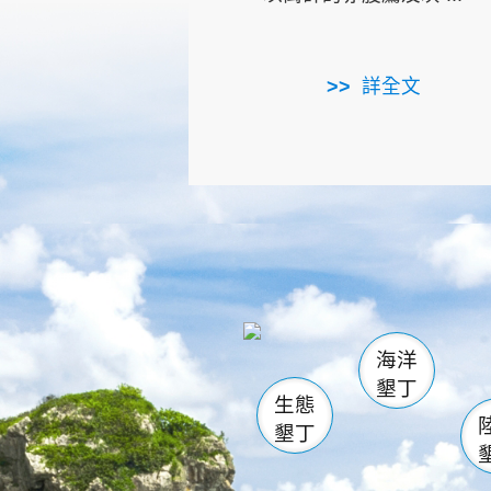
詳全文
龜山
海生館
出
恆春
萬里桐
龍鑾潭自
瓊麻館
關山
後壁
白砂
海洋
貓鼻
墾丁
生態
墾丁