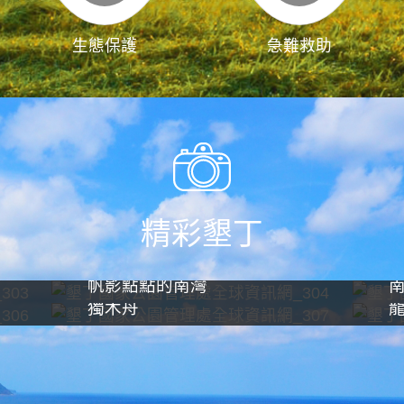
生態保護
急難救助
精彩墾丁
帆影點點的南灣
獨木舟