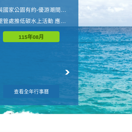
世界地球清潔日 墾管處辦理「2026年墾丁國家公園沙灘淨灘活動」
與國家公園有約-優游潮間探險者
墾管處推低碳水上活動 應屆畢業生限額免費參加
115年09月
115年08月
查看全年行事曆