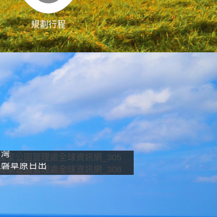
規劃行程
影像直播
南灣
龍磐草原日出