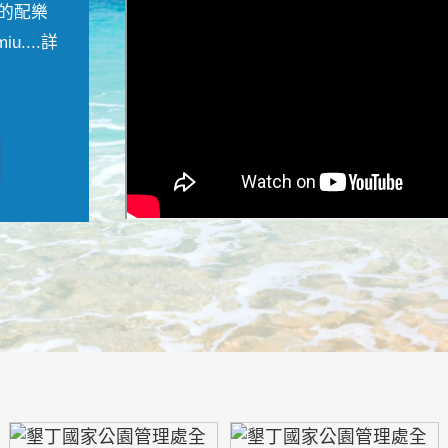
的配樂
....
詳