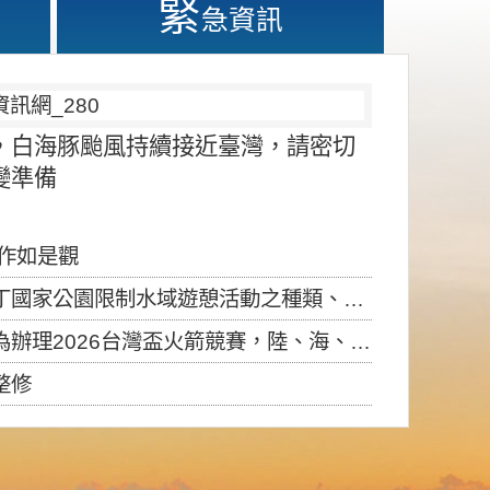
緊
急資訊
，白海豚颱風持續接近臺灣，請密切
變準備
應作如是觀
園限制水域遊憩活動之種類、範圍、時間及行為」，自即日生效。
6台灣盃火箭競賽，陸、海、空域警戒及協調相關事宜，因颱風備案事宜
整修