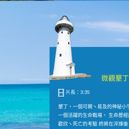
片長：3:35
墾丁，一個可親ヽ易及的神秘小
一個活躍的生命戰場， 生命歷經
歡欣ヽ死亡的考驗 終將在淬煉後