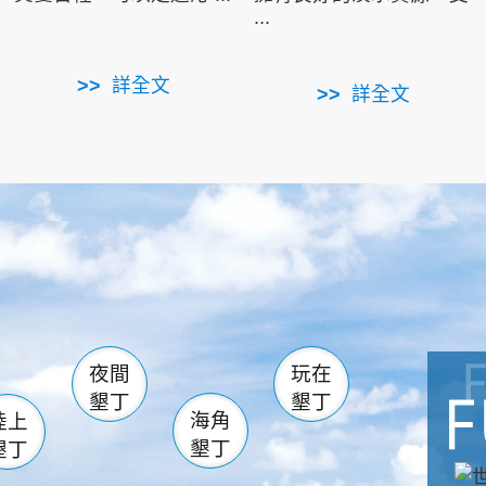
...
詳全文
詳全文
南仁湖
滿州
火
佳樂水
然中心
森林遊樂區
南灣
墾管處遊客中心
社頂公園
風吹沙
湖
船帆石
龍磐公園
香蕉灣
頭
砂島
龍坑
鵝鑾鼻
夜間
玩在
墾丁
墾丁
海角
陸上
墾丁
墾丁