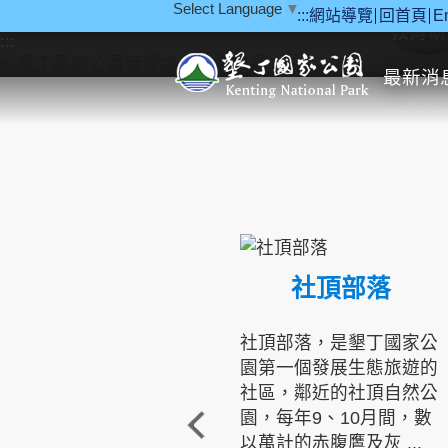
Select Language
▼
:::
網站導覽
回首頁
E
跳到主要內容區塊
教育研
:::
最新消
社頂部落
社頂部落，是墾丁國家公
園第一個發展生態旅遊的
社區，鄰近的社頂自然公
園，每年9、10月間，數
以萬計的赤腹鷹及灰 ...