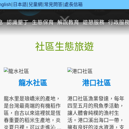
nglish
日本語
兒童網
常見問答
處長信箱
究
休閒遊憩
行政申辦
兒童
息
認識墾丁
生態保育
解說教育
遊憩服務
行政服
社區生態旅遊
龍水社區
港口社區
龍水里是琅嶠米的產地，
港口社區漁業發達，每年
是台灣最南端的有機稻作
四至五月的飛魚季活動，
區，自古以來這裡就是恆
讓人體會純樸的漁村生
春重要的稻米生產地，炎
活。港口溪出海口一帶，
炎夏日裡。可以走進沁 ...
擁有良好的淡水資源，支