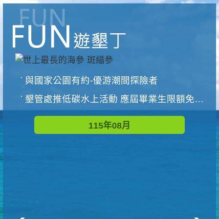
與國家公園有約-優游潮間探險者
墾管處推低碳水上活動 應屆畢業生限額免費參加
115年08月