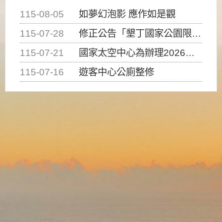
115-08-05
如夢幻泡影 應作如是觀
115-07-28
修正公告「墾丁國家公園限制水域遊憩活動之種類、範圍、時間及行為」，自即日生效。
115-07-21
國家太空中心為辦理2026台灣盃火箭競賽，陸、海、空域警戒及協調相關事宜，因颱風備案事宜
115-07-16
遊客中心公廁整修