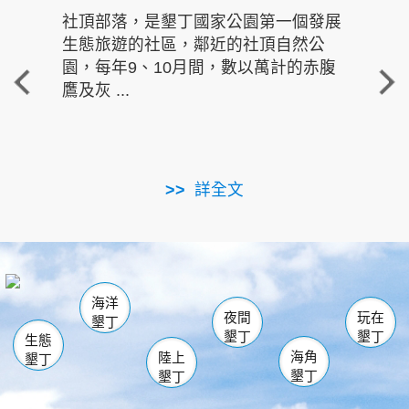
社頂部落，是墾丁國家公園第一個發展
龍水
生態旅遊的社區，鄰近的社頂自然公
的有
園，每年9、10月間，數以萬計的赤腹
重要
鷹及灰 ...
走進沁 
詳全文
南仁湖
龜山
海生館
滿州
出火
恆春
佳樂水
萬里桐
龍鑾潭自然中心
森林遊樂區
瓊麻館
南灣
關山
墾管處遊客中心
社頂公園
風吹沙
後壁湖
船帆石
白砂
海洋
龍磐公園
香蕉灣
貓鼻頭
砂島
龍坑
鵝鑾鼻
夜間
玩在
墾丁
墾丁
墾丁
生態
海角
陸上
墾丁
墾丁
墾丁