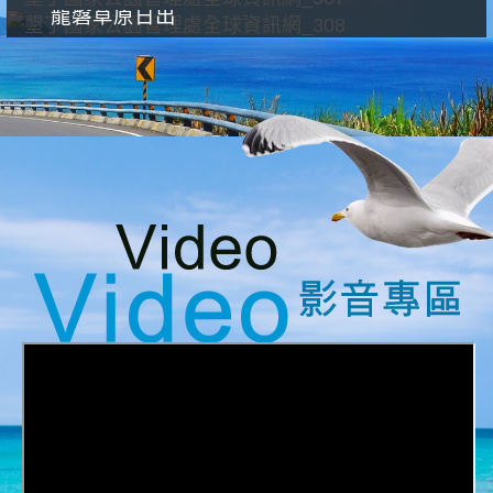
龍磐草原日出