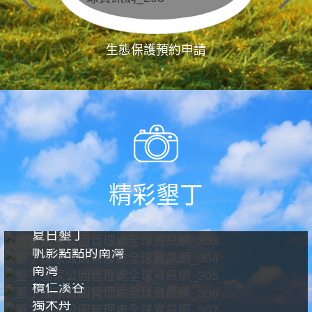
生態保護預約申請
精彩墾丁
夏日墾丁
帆影點點的南灣
南灣
欖仁溪谷
獨木舟