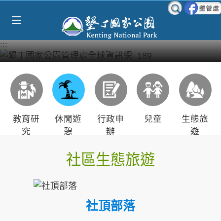
Select Language
▼
跳到主要內容區塊
:::
教育研
休閒遊
行政申
兒童
生態旅
究
憩
辦
遊
社區生態旅遊
社頂部落