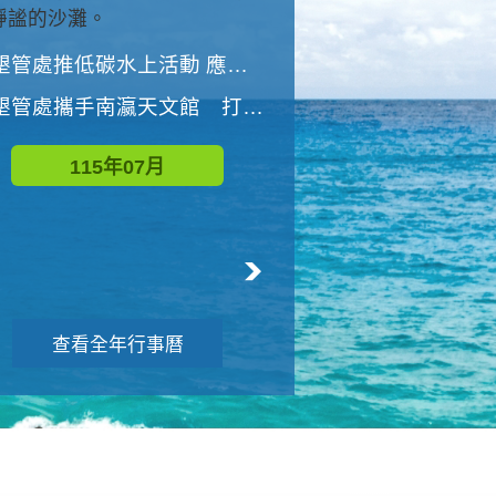
與國家公園有約-優游潮間
墾管處推低碳水上活動 應屆畢業生限額免費參加
墾管處推低碳水上活動 應屆畢業生限額
墾管處攜手南瀛天文館 打造沉浸式天文探索營隊
115年08月
115年07月
查看全年行事曆