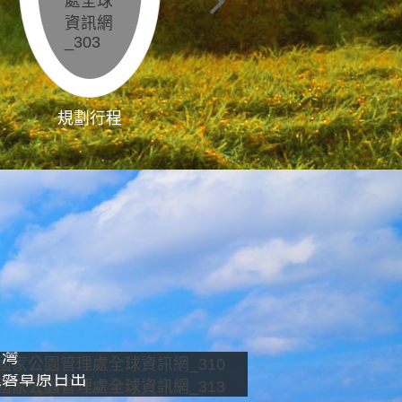
規劃行程
影像直播
南灣
龍磐草原日出