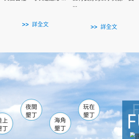
...
詳全文
詳全文
南仁湖
滿州
火
佳樂水
然中心
森林遊樂區
南灣
墾管處遊客中心
社頂公園
風吹沙
湖
船帆石
龍磐公園
香蕉灣
頭
砂島
龍坑
鵝鑾鼻
夜間
玩在
墾丁
墾丁
海角
陸上
墾丁
墾丁