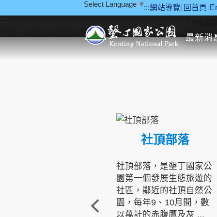
Select Language
▼
:::
網站導覽
回首頁
E
跳到主要內容區塊
教育研
:::
最新消
社頂部落
社頂部落，是墾丁國家公
園第一個發展生態旅遊的
社區，鄰近的社頂自然公
園，每年9、10月間，數
以萬計的赤腹鷹及灰 ...