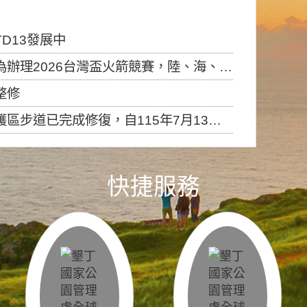
D13發展中
6台灣盃火箭競賽，陸、海、空域警戒及協調相關事宜，因颱風備案事宜
整修
，自115年7月13日（星期一）起恢復開放入園，歡迎民眾依規定申請入園....
快捷服務