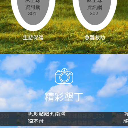
生態保護
急難救助
精彩墾丁
帆影點點的南灣
獨木舟