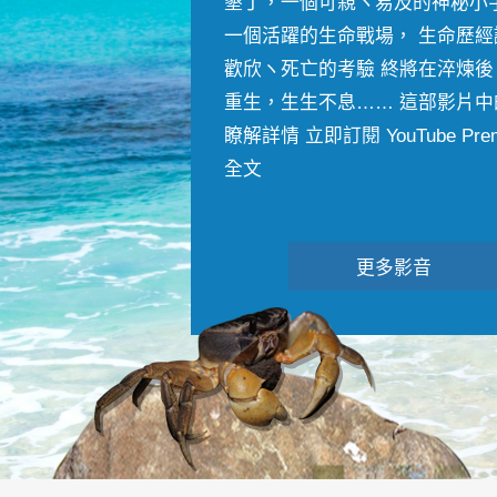
墾丁，一個可親ヽ易及的神秘小
一個活躍的生命戰場， 生命歷經
歡欣ヽ死亡的考驗 終將在淬煉後
重生，生生不息…… 這部影片中
瞭解詳情 立即訂閱 YouTube Premiu
全文
更多影音