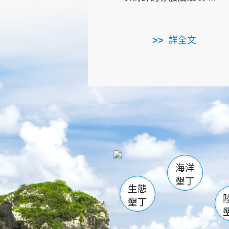
詳全文
龜山
海生館
出
恆春
萬里桐
龍鑾潭自
瓊麻館
關山
後壁
白砂
海洋
貓鼻
墾丁
生態
墾丁