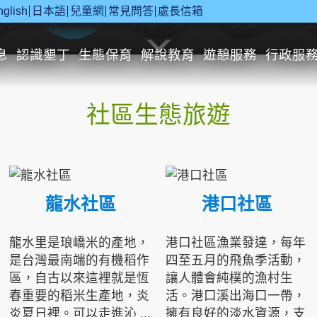
nglish
日本語
兒童網
常見問答
處長信箱
究
休閒遊憩
行政申辦
兒童
息
認識墾丁
生態保育
解說教育
遊憩服務
行政服
社區生態旅遊
龍水社區
港口社區
龍水里是琅嶠米的產地，
港口社區漁業發達，每年
是台灣最南端的有機稻作
四至五月的飛魚季活動，
區，自古以來這裡就是恆
讓人體會純樸的漁村生
春重要的稻米生產地，炎
活。港口溪出海口一帶，
炎夏日裡。可以走進沁 ...
擁有良好的淡水資源，支