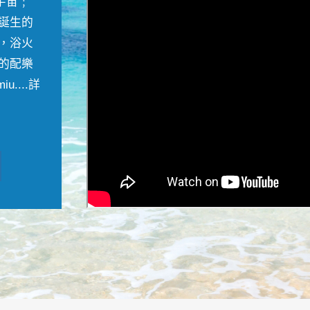
宇宙﹔
誕生的
，浴火
的配樂
....
詳