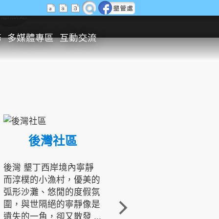
生態旅遊
務
多媒體專區
互動交流
後灣社區
國境之南生態文化發展協會
後灣 墾丁西岸境內寧靜
而淳樸的小漁村，優美的
龍坑地區為隆起的珊瑚礁
弧形沙灘、悠閒的度假氛
地形，由於地處鵝鑾鼻夾
圍，與世隔絕的寧靜像是
角的端點，冬季海浪拍打
遺失的一角，卻又散發 ...
著礁岸，旺盛的侵蝕作