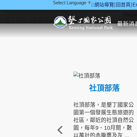
Select Language
▼
:::
網站導覽
回首頁
E
跳到主要內容區塊
教育研
:::
最新消
社頂部落
社頂部落，是墾丁國家公
園第一個發展生態旅遊的
社區，鄰近的社頂自然公
園，每年9、10月間，數
以萬計的赤腹鷹及灰 ...