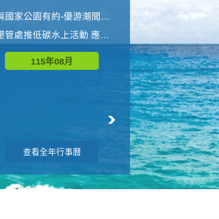
世界地球清潔日 墾管處辦理「2026年墾丁國家公園沙灘淨灘活動」
與國家公園有約-優游潮間探險者
墾管處推低碳水上活動 應屆畢業生限額免費參加
115年09月
115年08月
查看全年行事曆