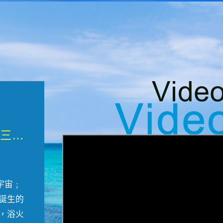
微觀墾丁三部曲 重生....
宇宙﹔
誕生的
，浴火