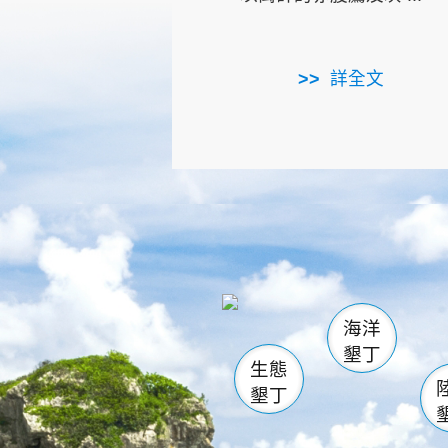
詳全文
龜山
海生館
出
恆春
萬里桐
龍鑾潭自
瓊麻館
關山
後壁
白砂
海洋
貓鼻
墾丁
生態
墾丁