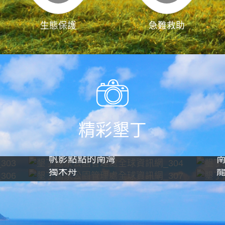
生態保護
急難救助
精彩墾丁
帆影點點的南灣
獨木舟