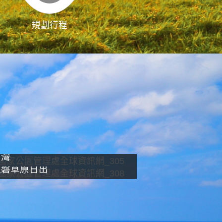
規劃行程
影像直播
南灣
龍磐草原日出