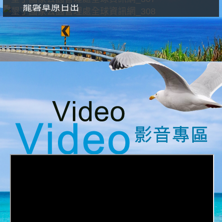
龍磐草原日出