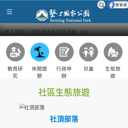
Select Language
▼
跳到主要內容區塊
:::
教育研
休閒遊
行政申
兒童
生態旅
究
憩
辦
遊
社區生態旅遊
社頂部落