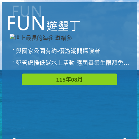
與國家公園有約-優游潮間探險者
墾管處推低碳水上活動 應屆畢業生限額免費參加
115年08月