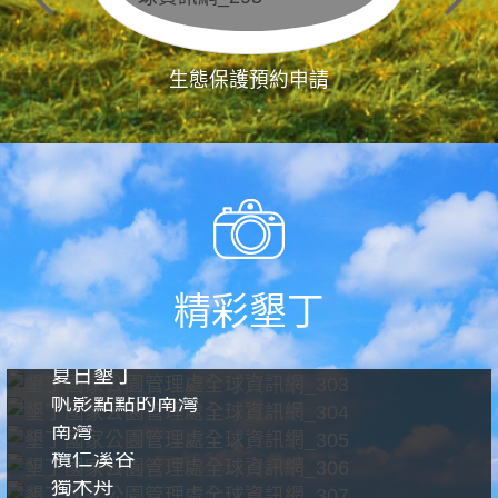
生態保護預約申請
精彩墾丁
夏日墾丁
帆影點點的南灣
南灣
欖仁溪谷
獨木舟