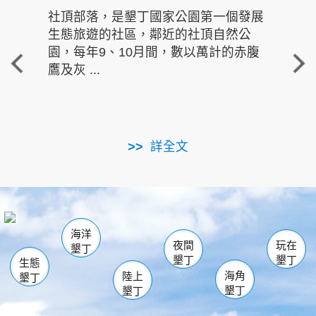
社頂部落，是墾丁國家公園第一個發展
龍水
生態旅遊的社區，鄰近的社頂自然公
的有
園，每年9、10月間，數以萬計的赤腹
重要
鷹及灰 ...
走進沁 
詳全文
南仁湖
龜山
海生館
滿州
出火
恆春
佳樂水
萬里桐
龍鑾潭自然中心
森林遊樂區
瓊麻館
南灣
關山
墾管處遊客中心
社頂公園
風吹沙
後壁湖
船帆石
白砂
海洋
龍磐公園
香蕉灣
貓鼻頭
砂島
龍坑
鵝鑾鼻
夜間
玩在
墾丁
墾丁
墾丁
生態
海角
陸上
墾丁
墾丁
墾丁