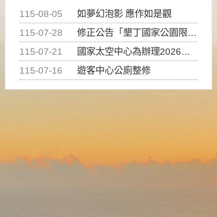
115-08-05
如夢幻泡影 應作如是觀
115-07-28
修正公告「墾丁國家公園限制水域遊憩活動之種類、範圍、時間及行為」，自即日生效。
115-07-21
國家太空中心為辦理2026台灣盃火箭競賽，陸、海、空域警戒及協調相關事宜，因颱風備案事宜
115-07-16
遊客中心公廁整修