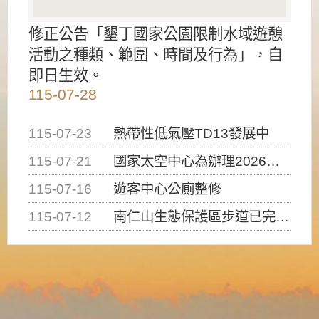
修正公告「墾丁國家公園限制水域遊憩
活動之種類、範圍、時間及行為」，自
即日生效。
115-07-28
115-07-23
熱帶性低氣壓TD13發展中
115-07-21
國家太空中心為辦理2026台灣盃火箭競賽，陸、海、空域警戒及協調相關事宜，因颱風備案事宜
115-07-16
遊客中心公廁整修
115-07-12
南仁山生態保護區步道已完成修復，自115年7月13日（星期一）起恢復開放入園，歡迎民眾依規定申請入園....