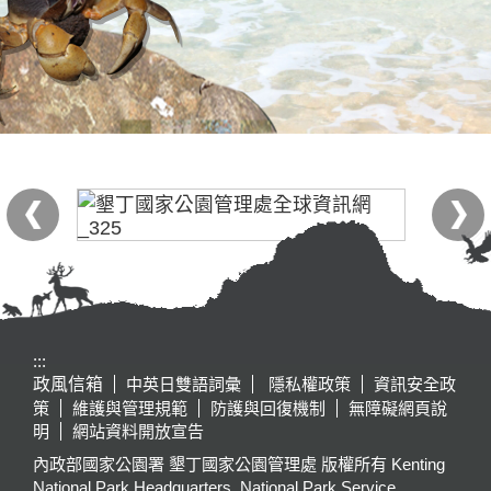
:::
政風信箱
中英日雙語詞彙
隱私權政策
資訊安全政
策
維護與管理規範
防護與回復機制
無障礙網頁說
明
網站資料開放宣告
內政部國家公園署 墾丁國家公園管理處 版權所有 Kenting
National Park Headquarters, National Park Service,