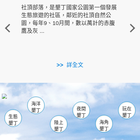
社頂部落，是墾丁國家公園第一個發展
龍水
生態旅遊的社區，鄰近的社頂自然公
的有
園，每年9、10月間，數以萬計的赤腹
重要
鷹及灰 ...
走進沁 
詳全文
南仁湖
龜山
海生館
滿州
出火
恆春
佳樂水
萬里桐
龍鑾潭自然中心
森林遊樂區
瓊麻館
南灣
關山
墾管處遊客中心
社頂公園
風吹沙
後壁湖
船帆石
白砂
海洋
龍磐公園
香蕉灣
貓鼻頭
砂島
龍坑
鵝鑾鼻
夜間
玩在
墾丁
墾丁
墾丁
生態
海角
陸上
墾丁
墾丁
墾丁