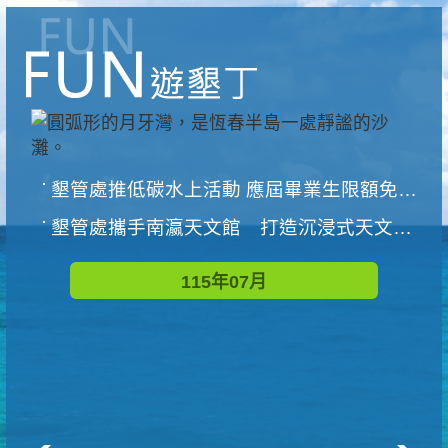
墾管處推低碳水上活動 應屆畢業生限額免費參加
墾管處攜手南瀛天文館 打造沉浸式天文探索營隊
115年07月