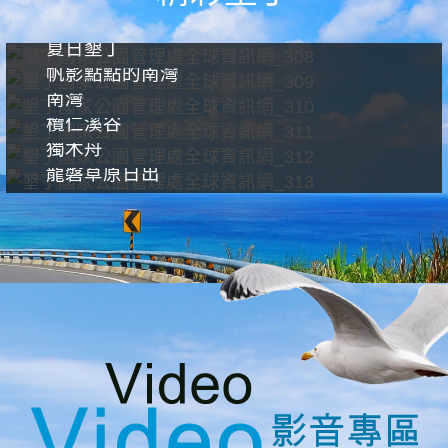
夏日墾丁
帆影點點的南灣
南灣
欖仁溪谷
獨木舟
龍磐草原日出