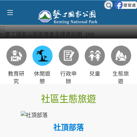
Select Language
▼
跳到主要內容區塊
:::
教育研
休閒遊
行政申
兒童
生態旅
究
憩
辦
遊
社區生態旅遊
社頂部落