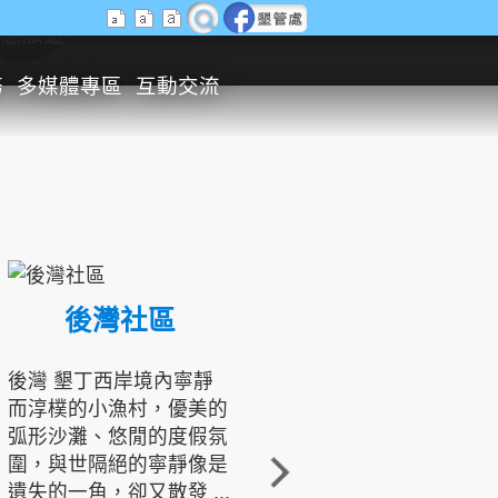
生態旅遊
務
多媒體專區
互動交流
後灣社區
國境之南生態文化發展協會
後灣 墾丁西岸境內寧靜
而淳樸的小漁村，優美的
龍坑地區為隆起的珊瑚礁
弧形沙灘、悠閒的度假氛
地形，由於地處鵝鑾鼻夾
圍，與世隔絕的寧靜像是
角的端點，冬季海浪拍打
遺失的一角，卻又散發 ...
著礁岸，旺盛的侵蝕作