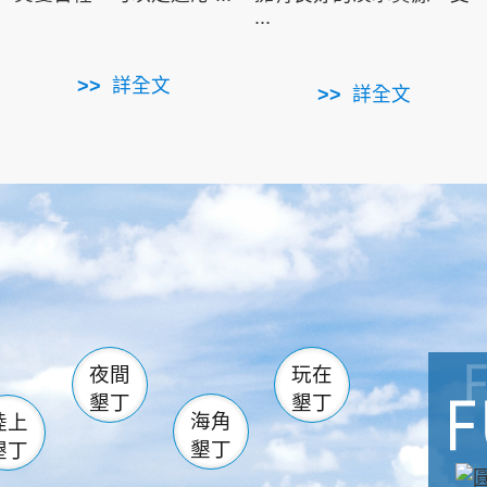
...
詳全文
詳全文
南仁湖
滿州
火
佳樂水
然中心
森林遊樂區
南灣
墾管處遊客中心
社頂公園
風吹沙
湖
船帆石
龍磐公園
香蕉灣
頭
砂島
龍坑
鵝鑾鼻
夜間
玩在
墾丁
墾丁
海角
陸上
墾丁
墾丁