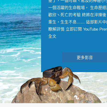
墾丁，一個可親ヽ易及的神秘小
一個活躍的生命戰場， 生命歷經
歡欣ヽ死亡的考驗 終將在淬煉後
重生，生生不息…… 這部影片中
瞭解詳情 立即訂閱 YouTube Premiu
全文
更多影音