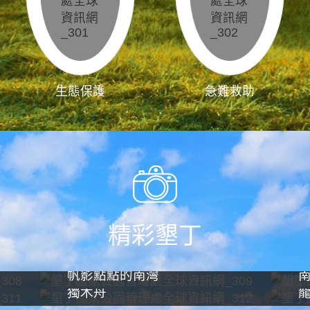
生態保護
急難救助
精彩墾丁
帆影點點的南灣
獨木舟