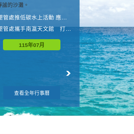
與國家公園有約-優游潮間
墾管處推低碳水上活動 應屆畢業生限額免費參加
墾管處推低碳水上活動 應屆畢業生限額
墾管處攜手南瀛天文館 打造沉浸式天文探索營隊
115年08月
115年07月
查看全年行事曆