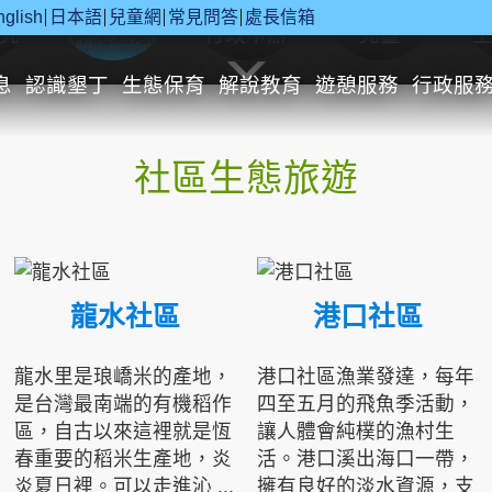
nglish
日本語
兒童網
常見問答
處長信箱
究
休閒遊憩
行政申辦
兒童
息
認識墾丁
生態保育
解說教育
遊憩服務
行政服
社區生態旅遊
龍水社區
港口社區
龍水里是琅嶠米的產地，
港口社區漁業發達，每年
是台灣最南端的有機稻作
四至五月的飛魚季活動，
區，自古以來這裡就是恆
讓人體會純樸的漁村生
春重要的稻米生產地，炎
活。港口溪出海口一帶，
炎夏日裡。可以走進沁 ...
擁有良好的淡水資源，支