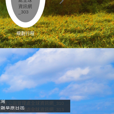
規劃行程
影像直播
南灣
龍磐草原日出