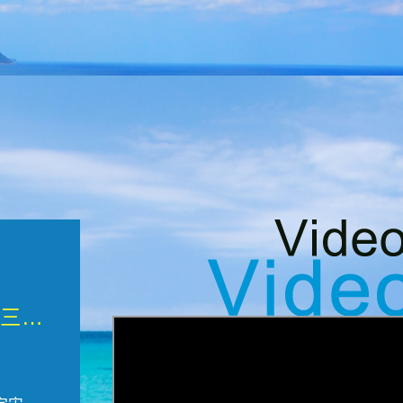
微觀墾丁三部曲 重生....