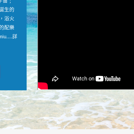
宇宙﹔
誕生的
，浴火
的配樂
....
詳