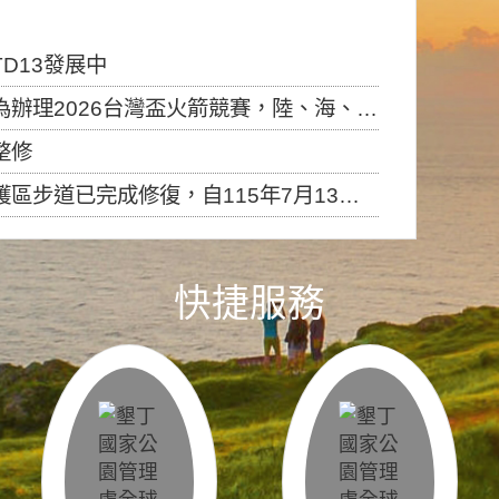
D13發展中
6台灣盃火箭競賽，陸、海、空域警戒及協調相關事宜，因颱風備案事宜
整修
，自115年7月13日（星期一）起恢復開放入園，歡迎民眾依規定申請入園....
快捷服務