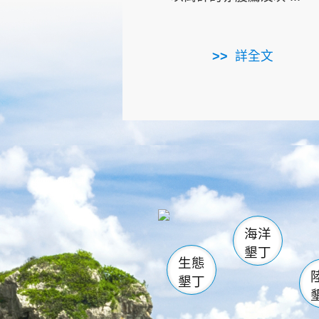
詳全文
龜山
海生館
出
恆春
萬里桐
龍鑾潭自
瓊麻館
關山
後壁
白砂
海洋
貓鼻
墾丁
生態
墾丁