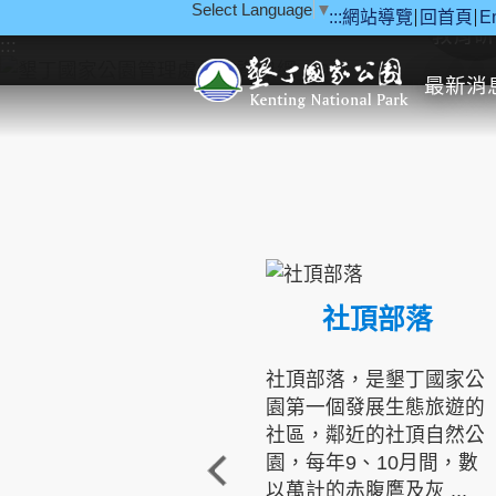
Select Language
▼
:::
網站導覽
回首頁
E
跳到主要內容區塊
教育研
:::
最新消
社頂部落
社頂部落，是墾丁國家公
園第一個發展生態旅遊的
社區，鄰近的社頂自然公
園，每年9、10月間，數
以萬計的赤腹鷹及灰 ...