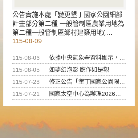
公告實施本處「變更墾丁國家公園細部
計畫部分第二種 一般管制區農業用地為
第二種一般管制區鄉村建築用地(....
115-08-09
115-08-06
依據中央氣象署資料顯示，白海豚颱風持續接近臺灣，請密切注意動向及早完成防災應變準備
115-08-05
如夢幻泡影 應作如是觀
115-07-28
修正公告「墾丁國家公園限制水域遊憩活動之種類、範圍、時間及行為」，自即日生效。
115-07-21
國家太空中心為辦理2026台灣盃火箭競賽，陸、海、空域警戒及協調相關事宜，因颱風備案事宜