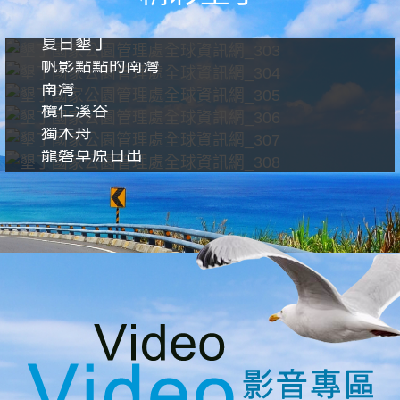
夏日墾丁
帆影點點的南灣
南灣
欖仁溪谷
獨木舟
龍磐草原日出