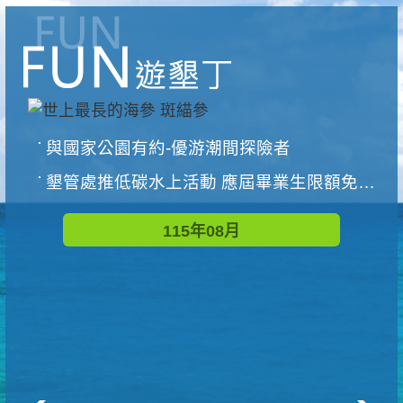
與國家公園有約-優游潮間探險者
墾管處推低碳水上活動 應屆畢業生限額免費參加
115年08月