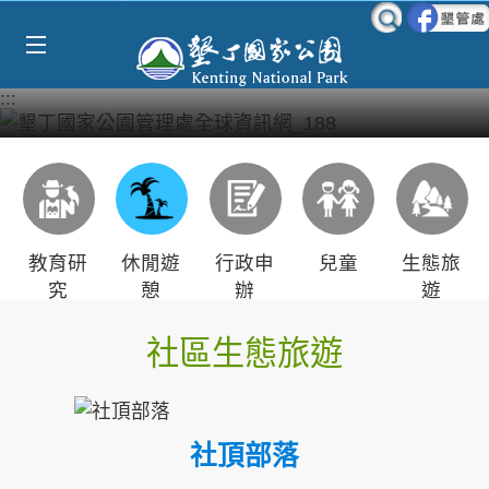
Select Language
▼
跳到主要內容區塊
:::
教育研
休閒遊
行政申
兒童
生態旅
究
憩
辦
遊
社區生態旅遊
社頂部落