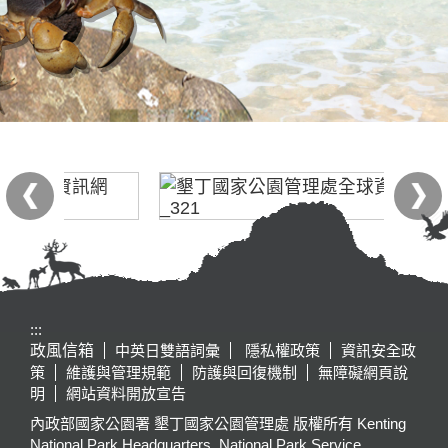
:::
政風信箱
中英日雙語詞彙
隱私權政策
資訊安全政
策
維護與管理規範
防護與回復機制
無障礙網頁說
明
網站資料開放宣告
內政部國家公園署 墾丁國家公園管理處 版權所有 Kenting
National Park Headquarters, National Park Service,