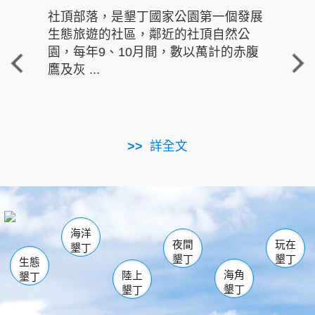
社頂部落，是墾丁國家公園第一個發展
龍水
生態旅遊的社區，鄰近的社頂自然公
的有
園，每年9、10月間，數以萬計的赤腹
重要
鷹及灰 ...
走進沁 
詳全文
南仁湖
龜山
海生館
滿州
出火
恆春
佳樂水
萬里桐
龍鑾潭自然中心
森林遊樂區
瓊麻館
南灣
關山
墾管處遊客中心
社頂公園
風吹沙
後壁湖
船帆石
白砂
海洋
龍磐公園
香蕉灣
貓鼻頭
砂島
龍坑
鵝鑾鼻
夜間
玩在
墾丁
墾丁
墾丁
生態
海角
陸上
墾丁
墾丁
墾丁