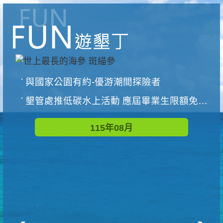
與國家公園有約-優游潮間探險者
墾管處推低碳水上活動 應屆畢業生限額免費參加
115年08月