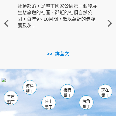
社頂部落，是墾丁國家公園第一個發展
龍水
生態旅遊的社區，鄰近的社頂自然公
的有
園，每年9、10月間，數以萬計的赤腹
重要
鷹及灰 ...
走進沁 
詳全文
南仁湖
龜山
海生館
滿州
出火
恆春
佳樂水
萬里桐
龍鑾潭自然中心
森林遊樂區
瓊麻館
南灣
關山
墾管處遊客中心
社頂公園
風吹沙
後壁湖
船帆石
白砂
海洋
龍磐公園
香蕉灣
貓鼻頭
砂島
龍坑
鵝鑾鼻
夜間
玩在
墾丁
墾丁
墾丁
生態
海角
陸上
墾丁
墾丁
墾丁