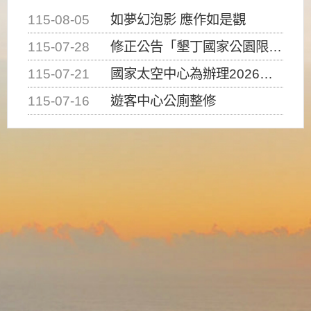
115-08-05
如夢幻泡影 應作如是觀
115-07-28
修正公告「墾丁國家公園限制水域遊憩活動之種類、範圍、時間及行為」，自即日生效。
115-07-21
國家太空中心為辦理2026台灣盃火箭競賽，陸、海、空域警戒及協調相關事宜，因颱風備案事宜
115-07-16
遊客中心公廁整修