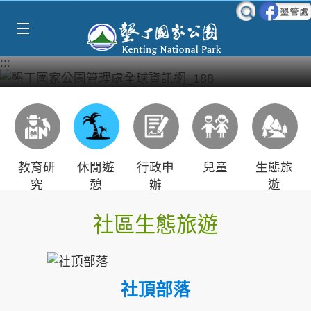
Select Language
▼
跳到主要內容區塊
:::
教育研
休閒遊
行政申
兒童
生態旅
究
憩
辦
遊
社區生態旅遊
社頂部落