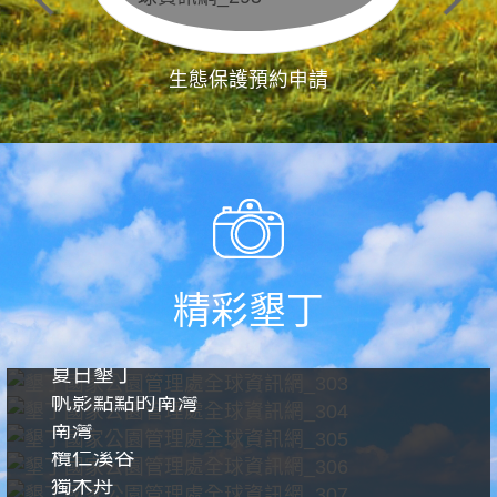
生態保護預約申請
精彩墾丁
夏日墾丁
帆影點點的南灣
南灣
欖仁溪谷
獨木舟