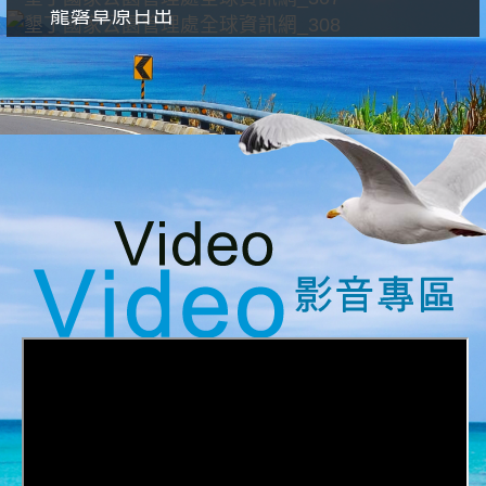
龍磐草原日出