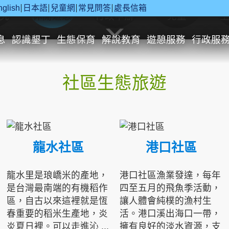
nglish
日本語
兒童網
常見問答
處長信箱
究
休閒遊憩
行政申辦
兒童
息
認識墾丁
生態保育
解說教育
遊憩服務
行政服
社區生態旅遊
龍水社區
港口社區
龍水里是琅嶠米的產地，
港口社區漁業發達，每年
是台灣最南端的有機稻作
四至五月的飛魚季活動，
區，自古以來這裡就是恆
讓人體會純樸的漁村生
春重要的稻米生產地，炎
活。港口溪出海口一帶，
炎夏日裡。可以走進沁 ...
擁有良好的淡水資源，支