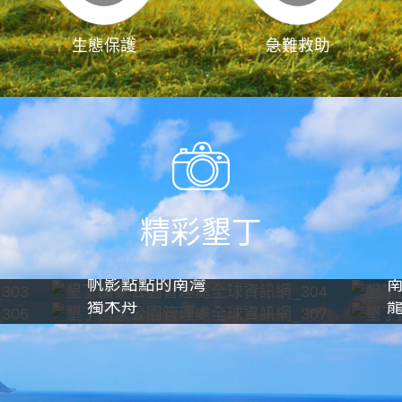
生態保護
急難救助
精彩墾丁
帆影點點的南灣
獨木舟