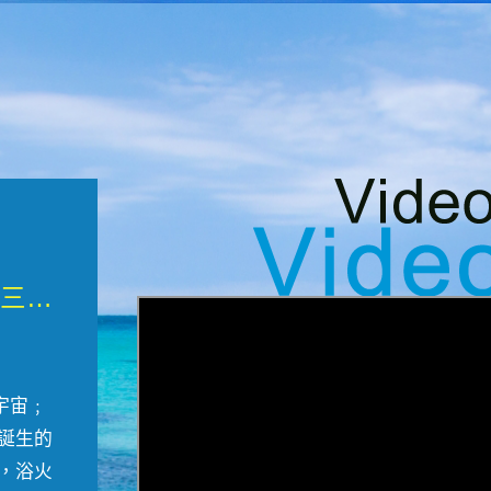
微觀墾丁三部曲 重生....
宇宙﹔
誕生的
，浴火