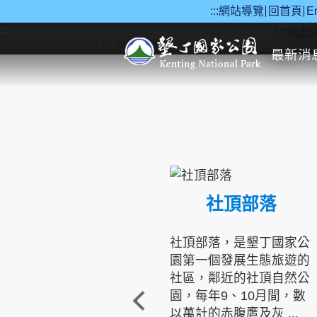
:::
網站導覽
回首頁
E
跳到主要內容區塊
教育研
:::
最新消
社頂部落
社頂部落，是墾丁國家公
園第一個發展生態旅遊的
社區，鄰近的社頂自然公
園，每年9、10月間，數
以萬計的赤腹鷹及灰 ...