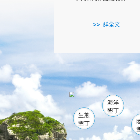
詳全文
龜山
海生館
出
恆春
萬里桐
龍鑾潭自
瓊麻館
關山
後壁
白砂
海洋
貓鼻
墾丁
生態
墾丁