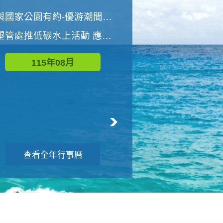
世界地球清潔日 墾管處辦理「2026年墾丁國家公園沙灘淨灘活動」
與國家公園有約-優游潮間探險者
墾管處推低碳水上活動 應屆畢業生限額免費參加
115年09月
115年08月
查看全年行事曆