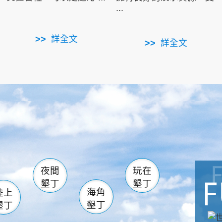
...
詳全文
詳全文
南仁湖
滿州
火
佳樂水
然中心
森林遊樂區
南灣
墾管處遊客中心
社頂公園
風吹沙
湖
船帆石
龍磐公園
香蕉灣
頭
砂島
龍坑
鵝鑾鼻
夜間
玩在
墾丁
墾丁
海角
陸上
墾丁
墾丁