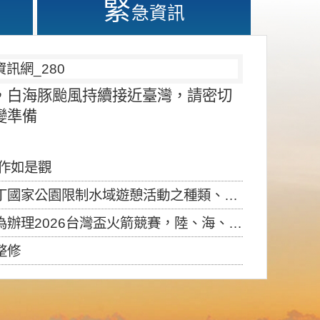
緊
急資訊
，白海豚颱風持續接近臺灣，請密切
變準備
應作如是觀
園限制水域遊憩活動之種類、範圍、時間及行為」，自即日生效。
6台灣盃火箭競賽，陸、海、空域警戒及協調相關事宜，因颱風備案事宜
整修