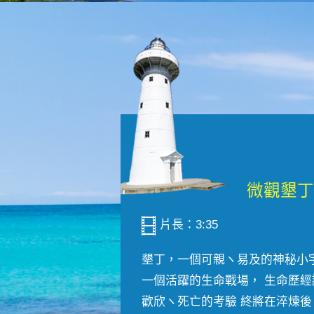
片長：3:35
墾丁，一個可親ヽ易及的神秘小
一個活躍的生命戰場， 生命歷經
歡欣ヽ死亡的考驗 終將在淬煉後