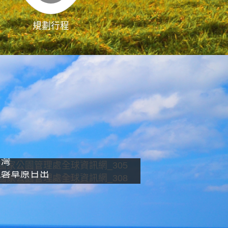
規劃行程
影像直播
南灣
龍磐草原日出