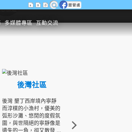
生態旅遊
務
多媒體專區
互動交流
後灣社區
國境之南生態文化發展協會
後灣 墾丁西岸境內寧靜
而淳樸的小漁村，優美的
龍坑地區為隆起的珊瑚礁
弧形沙灘、悠閒的度假氛
地形，由於地處鵝鑾鼻夾
圍，與世隔絕的寧靜像是
角的端點，冬季海浪拍打
遺失的一角，卻又散發 ...
著礁岸，旺盛的侵蝕作