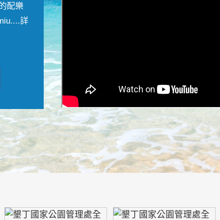
的配樂
....
詳