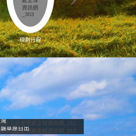
規劃行程
影像直播
南灣
龍磐草原日出