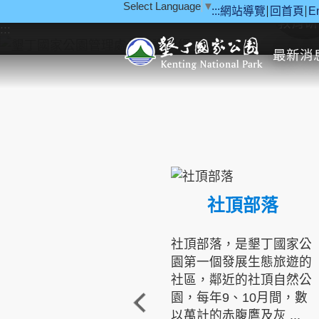
Select Language
▼
:::
網站導覽
回首頁
E
跳到主要內容區塊
教育研
:::
最新消
社頂部落
社頂部落，是墾丁國家公
園第一個發展生態旅遊的
社區，鄰近的社頂自然公
園，每年9、10月間，數
以萬計的赤腹鷹及灰 ...