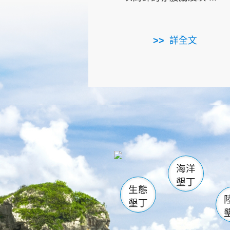
詳全文
龜山
海生館
出
恆春
萬里桐
龍鑾潭自
瓊麻館
關山
後壁
白砂
海洋
貓鼻
墾丁
生態
墾丁