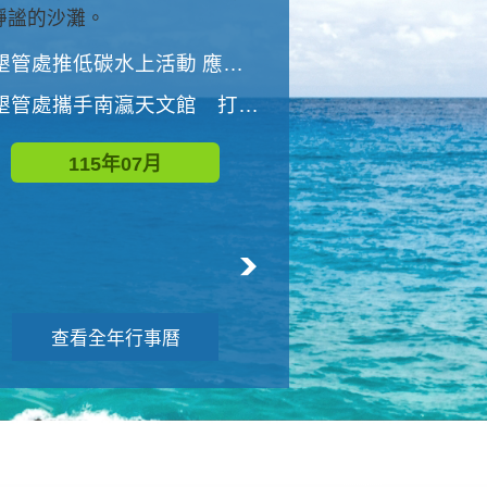
與國家公園有約-優游潮間
墾管處推低碳水上活動 應屆畢業生限額免費參加
墾管處推低碳水上活動 應屆畢業生限額
墾管處攜手南瀛天文館 打造沉浸式天文探索營隊
115年08月
115年07月
查看全年行事曆