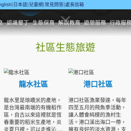
nglish
日本語
兒童網
常見問答
處長信箱
究
休閒遊憩
行政申辦
兒童
息
認識墾丁
生態保育
解說教育
遊憩服務
行政服
社區生態旅遊
龍水社區
港口社區
龍水里是琅嶠米的產地，
港口社區漁業發達，每年
是台灣最南端的有機稻作
四至五月的飛魚季活動，
區，自古以來這裡就是恆
讓人體會純樸的漁村生
春重要的稻米生產地，炎
活。港口溪出海口一帶，
炎夏日裡。可以走進沁 ...
擁有良好的淡水資源，支