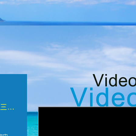
微觀墾丁三部曲 重生....