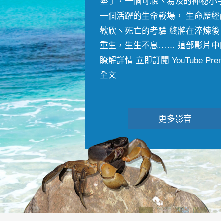
墾丁，一個可親ヽ易及的神秘小
一個活躍的生命戰場， 生命歷經
歡欣ヽ死亡的考驗 終將在淬煉後
重生，生生不息…… 這部影片中
瞭解詳情 立即訂閱 YouTube Premiu
全文
更多影音