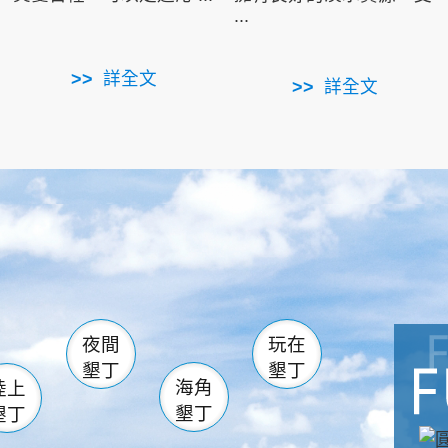
...
詳全文
詳全文
南仁湖
滿州
火
佳樂水
然中心
森林遊樂區
南灣
墾管處遊客中心
社頂公園
風吹沙
湖
船帆石
龍磐公園
香蕉灣
頭
砂島
龍坑
鵝鑾鼻
夜間
玩在
墾丁
墾丁
海角
陸上
墾丁
墾丁