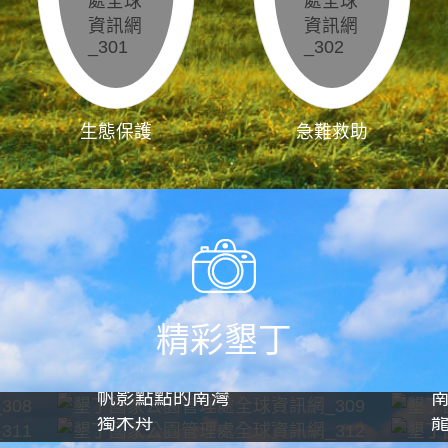
生態保護
急難救助
精彩墾丁
帆影點點的南灣
獨木舟