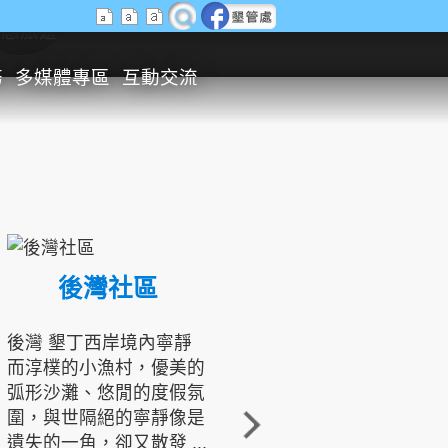
生態旅遊
務
多媒體專區
互動交流
後灣社區
國境之南生態文化發展協會
後灣 墾丁西岸境內寧靜
而淳樸的小漁村，優美的
龍坑地區為隆起的珊瑚礁
弧形沙灘、悠閒的度假氛
地形，由於地處鵝鑾鼻夾
圍，與世隔絕的寧靜像是
角的端點，冬季海浪拍打
遺失的一角，卻又散發 ...
著礁岸，旺盛的侵蝕作