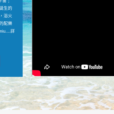
宇宙﹔
誕生的
，浴火
的配樂
....
詳