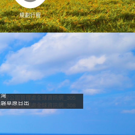
規劃行程
影像直播
南灣
龍磐草原日出