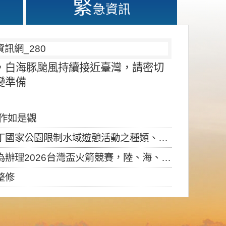
緊
急資訊
，白海豚颱風持續接近臺灣，請密切
變準備
應作如是觀
園限制水域遊憩活動之種類、範圍、時間及行為」，自即日生效。
6台灣盃火箭競賽，陸、海、空域警戒及協調相關事宜，因颱風備案事宜
整修