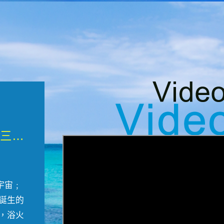
微觀墾丁三部曲 重生....
宇宙﹔
誕生的
，浴火