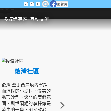
生態旅遊
務
多媒體專區
互動交流
後灣社區
國境之南生態文化發展協會
後灣 墾丁西岸境內寧靜
而淳樸的小漁村，優美的
龍坑地區為隆起的珊瑚礁
弧形沙灘、悠閒的度假氛
地形，由於地處鵝鑾鼻夾
圍，與世隔絕的寧靜像是
角的端點，冬季海浪拍打
遺失的一角，卻又散發 ...
著礁岸，旺盛的侵蝕作