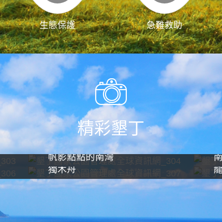
生態保護
急難救助
精彩墾丁
帆影點點的南灣
獨木舟