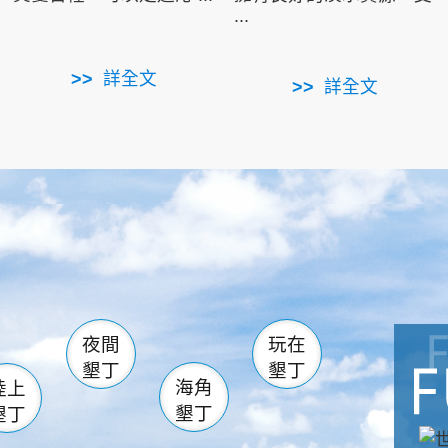
...
詳全文
詳全文
南仁湖
滿州
火
佳樂水
然中心
森林遊樂區
南灣
墾管處遊客中心
社頂公園
風吹沙
湖
船帆石
龍磐公園
香蕉灣
頭
砂島
龍坑
鵝鑾鼻
夜間
玩在
墾丁
墾丁
海角
陸上
墾丁
墾丁