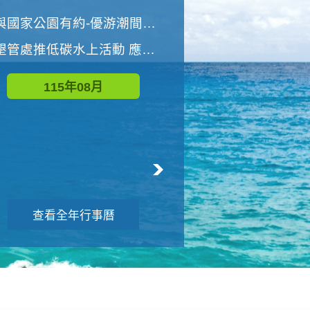
世界地球清潔日 墾管處辦理「2026年墾丁國家公園沙灘淨灘活動」
與國家公園有約-優游潮間探險者
墾管處推低碳水上活動 應屆畢業生限額免費參加
115年09月
115年08月
查看全年行事曆