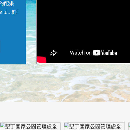
的配樂
....
詳