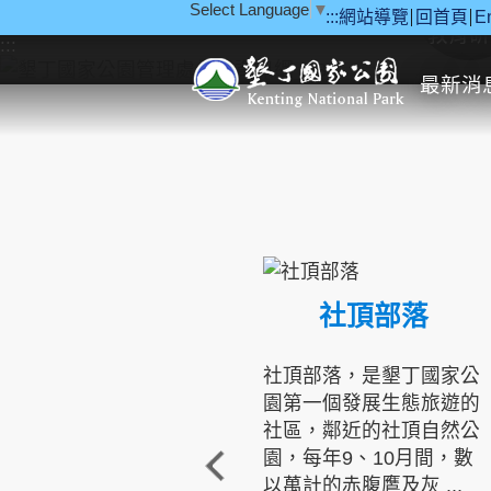
Select Language
▼
:::
網站導覽
回首頁
E
跳到主要內容區塊
教育研
:::
最新消
社頂部落
社頂部落，是墾丁國家公
園第一個發展生態旅遊的
社區，鄰近的社頂自然公
園，每年9、10月間，數
以萬計的赤腹鷹及灰 ...