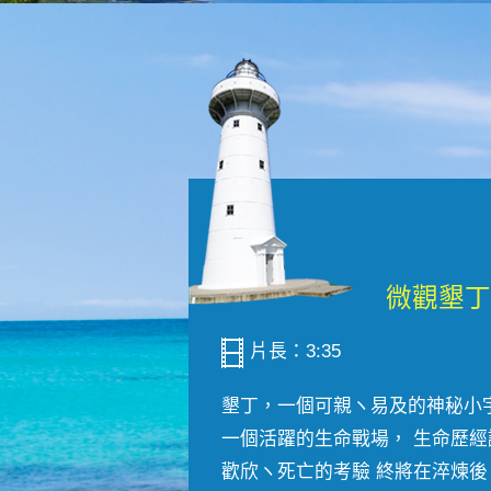
片長：3:35
墾丁，一個可親ヽ易及的神秘小
一個活躍的生命戰場， 生命歷經
歡欣ヽ死亡的考驗 終將在淬煉後