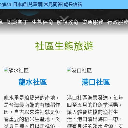
nglish
日本語
兒童網
常見問答
處長信箱
究
休閒遊憩
行政申辦
兒童
息
認識墾丁
生態保育
解說教育
遊憩服務
行政服
社區生態旅遊
龍水社區
港口社區
龍水里是琅嶠米的產地，
港口社區漁業發達，每年
是台灣最南端的有機稻作
四至五月的飛魚季活動，
區，自古以來這裡就是恆
讓人體會純樸的漁村生
春重要的稻米生產地，炎
活。港口溪出海口一帶，
炎夏日裡。可以走進沁 ...
擁有良好的淡水資源，支