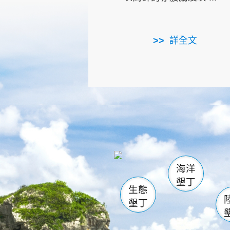
詳全文
龜山
海生館
出
恆春
萬里桐
龍鑾潭自
瓊麻館
關山
後壁
白砂
海洋
貓鼻
墾丁
生態
墾丁