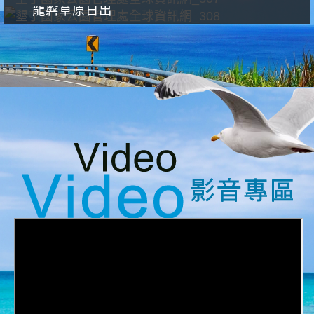
龍磐草原日出