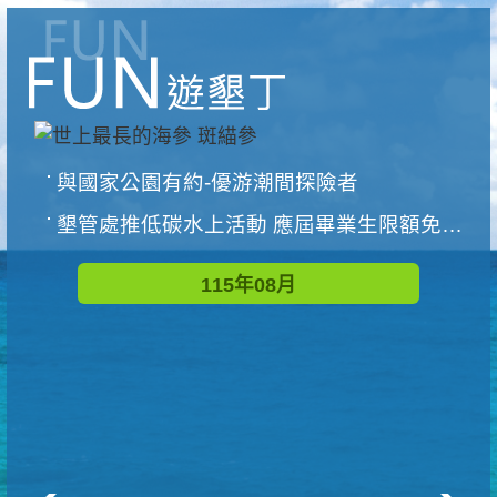
與國家公園有約-優游潮間探險者
墾管處推低碳水上活動 應屆畢業生限額免費參加
115年08月