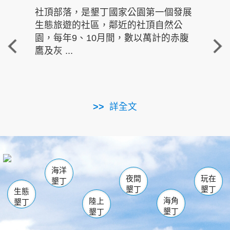
社頂部落，是墾丁國家公園第一個發展
龍水
生態旅遊的社區，鄰近的社頂自然公
的有
園，每年9、10月間，數以萬計的赤腹
重要
鷹及灰 ...
走進沁 
詳全文
南仁湖
龜山
海生館
滿州
出火
恆春
佳樂水
萬里桐
龍鑾潭自然中心
森林遊樂區
瓊麻館
南灣
關山
墾管處遊客中心
社頂公園
風吹沙
後壁湖
船帆石
白砂
海洋
龍磐公園
香蕉灣
貓鼻頭
砂島
龍坑
鵝鑾鼻
夜間
玩在
墾丁
墾丁
墾丁
生態
海角
陸上
墾丁
墾丁
墾丁