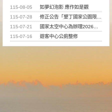
115-08-05
如夢幻泡影 應作如是觀
115-07-28
修正公告「墾丁國家公園限制水域遊憩活動之種類、範圍、時間及行為」，自即日生效。
115-07-21
國家太空中心為辦理2026台灣盃火箭競賽，陸、海、空域警戒及協調相關事宜，因颱風備案事宜
115-07-16
遊客中心公廁整修