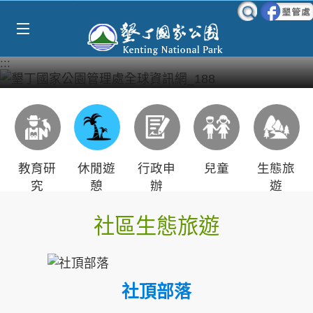
Select Language
▼
跳到主要內容區塊
:::
教育研
休閒遊
行政申
兒童
生態旅
究
憩
辦
遊
社區生態旅遊
社頂部落