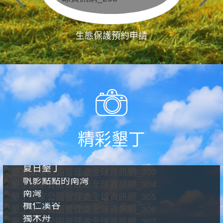
生態保護預約申請
精彩墾丁
夏日墾丁
帆影點點的南灣
南灣
欖仁溪谷
獨木舟