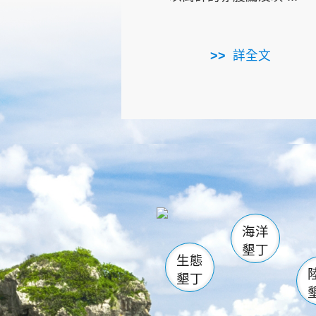
詳全文
龜山
海生館
出
恆春
萬里桐
龍鑾潭自
瓊麻館
關山
後壁
白砂
海洋
貓鼻
墾丁
生態
墾丁