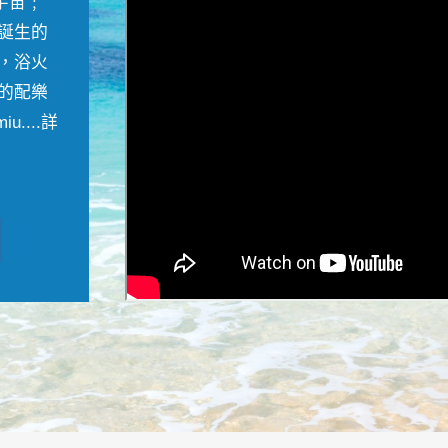
宇宙﹔
誕生的
，浴火
的配樂
....
詳