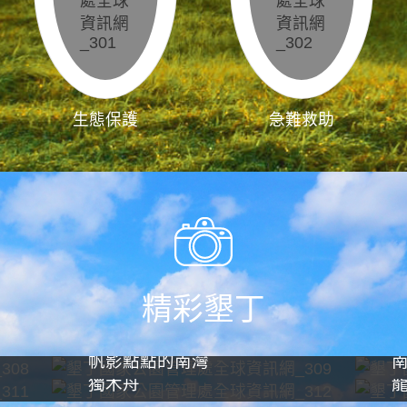
生態保護
急難救助
精彩墾丁
帆影點點的南灣
獨木舟