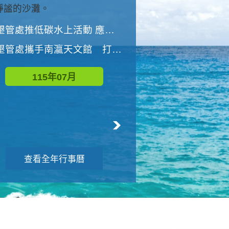
與國家公園有約-優游潮間
墾管處推低碳水上活動 應屆畢業生限額免費參加
墾管處推低碳水上活動 應屆畢業生限額
墾管處攜手南瀛天文館 打造沉浸式天文探索營隊
115年08月
115年07月
查看全年行事曆