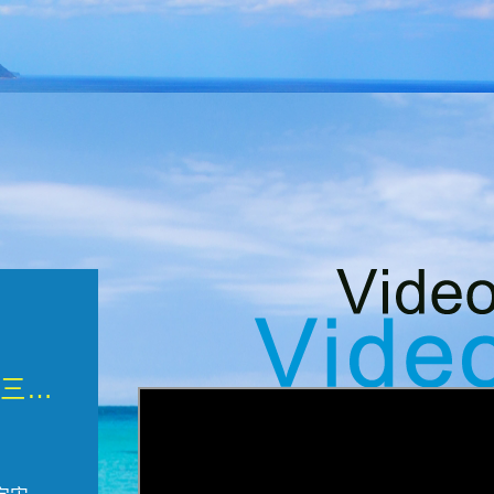
微觀墾丁三部曲 重生....