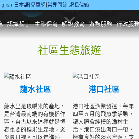
nglish
日本語
兒童網
常見問答
處長信箱
究
休閒遊憩
行政申辦
兒童
息
認識墾丁
生態保育
解說教育
遊憩服務
行政服
社區生態旅遊
龍水社區
港口社區
龍水里是琅嶠米的產地，
港口社區漁業發達，每年
是台灣最南端的有機稻作
四至五月的飛魚季活動，
區，自古以來這裡就是恆
讓人體會純樸的漁村生
春重要的稻米生產地，炎
活。港口溪出海口一帶，
炎夏日裡。可以走進沁 ...
擁有良好的淡水資源，支