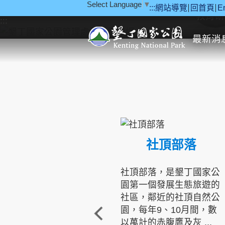
Select Language
▼
:::
網站導覽
回首頁
E
跳到主要內容區塊
教育研
:::
最新消
社頂部落
社頂部落，是墾丁國家公
園第一個發展生態旅遊的
社區，鄰近的社頂自然公
園，每年9、10月間，數
以萬計的赤腹鷹及灰 ...