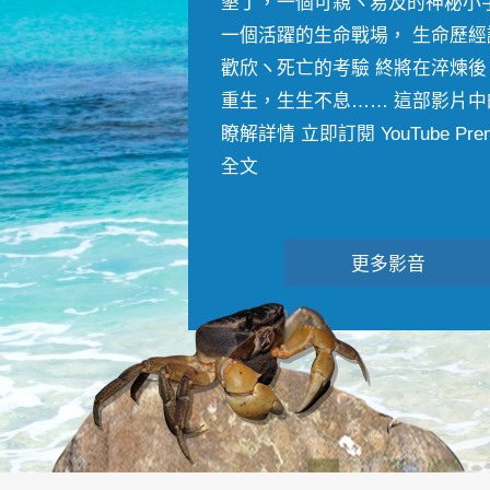
墾丁，一個可親ヽ易及的神秘小
一個活躍的生命戰場， 生命歷經
歡欣ヽ死亡的考驗 終將在淬煉後
重生，生生不息…… 這部影片中
瞭解詳情 立即訂閱 YouTube Premiu
全文
更多影音