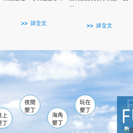
...
詳全文
詳全文
南仁湖
滿州
火
佳樂水
然中心
森林遊樂區
南灣
墾管處遊客中心
社頂公園
風吹沙
湖
船帆石
龍磐公園
香蕉灣
頭
砂島
龍坑
鵝鑾鼻
夜間
玩在
墾丁
墾丁
海角
陸上
墾丁
墾丁