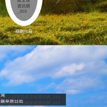
規劃行程
影像直播
南灣
龍磐草原日出