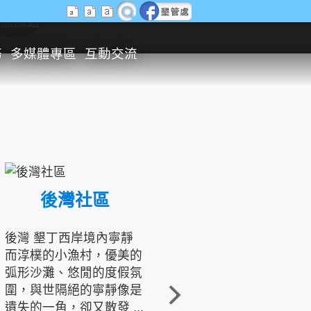
生態旅遊
務
多媒體專區
互動交流
後灣社區
國境之南生態文化發展協會
後灣 墾丁西岸境內寧靜
而淳樸的小漁村，優美的
龍坑地區為隆起的珊瑚礁
弧形沙灘、悠閒的度假氛
地形，由於地處鵝鑾鼻夾
圍，與世隔絕的寧靜像是
角的端點，冬季海浪拍打
遺失的一角，卻又散發 ...
著礁岸，旺盛的侵蝕作