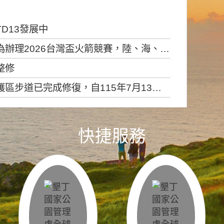
D13發展中
6台灣盃火箭競賽，陸、海、空域警戒及協調相關事宜，因颱風備案事宜
整修
，自115年7月13日（星期一）起恢復開放入園，歡迎民眾依規定申請入園....
快捷服務