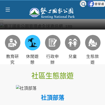
Select Language
▼
跳到主要內容區塊
:::
教育研
休閒遊
行政申
兒童
生態旅
究
憩
辦
遊
社區生態旅遊
社頂部落