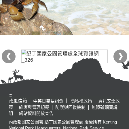
:::
政風信箱
中英日雙語詞彙
隱私權政策
資訊安全政
策
維護與管理規範
防護與回復機制
無障礙網頁說
明
網站資料開放宣告
內政部國家公園署 墾丁國家公園管理處 版權所有 Kenting
National Park Headquarters, National Park Service,