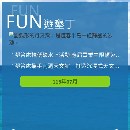
墾管處推低碳水上活動 應屆畢業生限額免費參加
墾管處攜手南瀛天文館 打造沉浸式天文探索營隊
115年07月