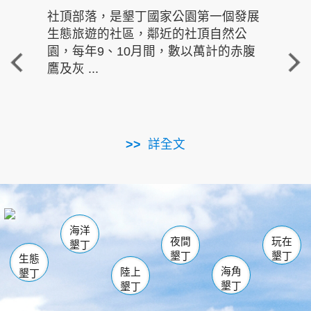
社頂部落，是墾丁國家公園第一個發展
龍水
生態旅遊的社區，鄰近的社頂自然公
的有
園，每年9、10月間，數以萬計的赤腹
重要
鷹及灰 ...
走進沁 
詳全文
南仁湖
龜山
海生館
滿州
出火
恆春
佳樂水
萬里桐
龍鑾潭自然中心
森林遊樂區
瓊麻館
南灣
關山
墾管處遊客中心
社頂公園
風吹沙
後壁湖
船帆石
白砂
海洋
龍磐公園
香蕉灣
貓鼻頭
砂島
龍坑
鵝鑾鼻
夜間
玩在
墾丁
墾丁
墾丁
生態
海角
陸上
墾丁
墾丁
墾丁