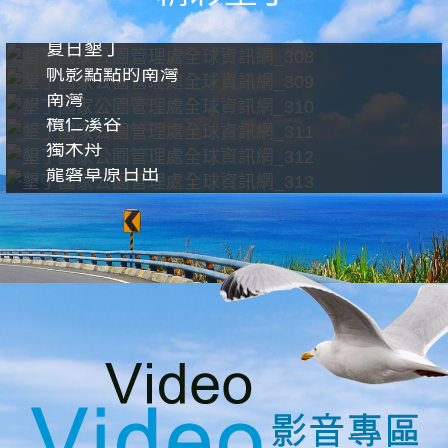
夏日墾丁
帆影點點的南灣
南灣
欖仁溪谷
獨木舟
龍磐草原日出