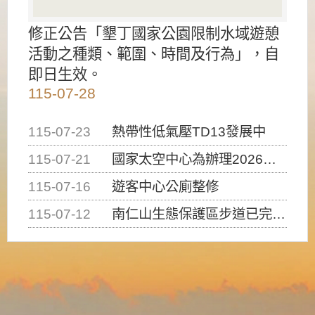
修正公告「墾丁國家公園限制水域遊憩
活動之種類、範圍、時間及行為」，自
即日生效。
115-07-28
115-07-23
熱帶性低氣壓TD13發展中
115-07-21
國家太空中心為辦理2026台灣盃火箭競賽，陸、海、空域警戒及協調相關事宜，因颱風備案事宜
115-07-16
遊客中心公廁整修
115-07-12
南仁山生態保護區步道已完成修復，自115年7月13日（星期一）起恢復開放入園，歡迎民眾依規定申請入園....