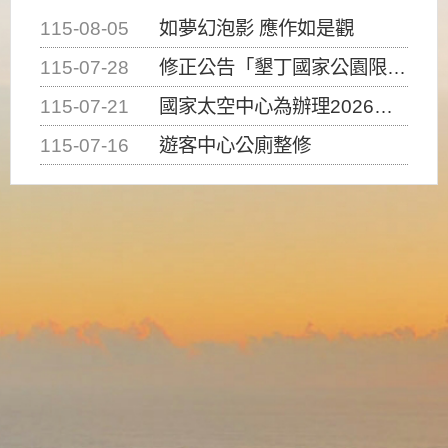
115-08-05
如夢幻泡影 應作如是觀
115-07-28
修正公告「墾丁國家公園限制水域遊憩活動之種類、範圍、時間及行為」，自即日生效。
115-07-21
國家太空中心為辦理2026台灣盃火箭競賽，陸、海、空域警戒及協調相關事宜，因颱風備案事宜
115-07-16
遊客中心公廁整修