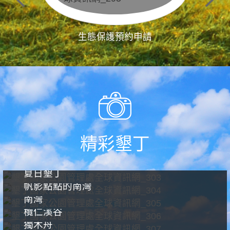
生態保護預約申請
精彩墾丁
夏日墾丁
帆影點點的南灣
南灣
欖仁溪谷
獨木舟