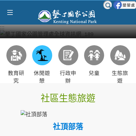
Select Language
▼
跳到主要內容區塊
:::
教育研
休閒遊
行政申
兒童
生態旅
究
憩
辦
遊
社區生態旅遊
社頂部落