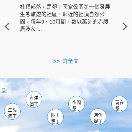
社頂部落，是墾丁國家公園第一個發展
龍水
生態旅遊的社區，鄰近的社頂自然公
的有
園，每年9、10月間，數以萬計的赤腹
重要
鷹及灰 ...
走進沁 
詳全文
南仁湖
龜山
海生館
滿州
出火
恆春
佳樂水
萬里桐
龍鑾潭自然中心
森林遊樂區
瓊麻館
南灣
關山
墾管處遊客中心
社頂公園
風吹沙
後壁湖
船帆石
白砂
海洋
龍磐公園
香蕉灣
貓鼻頭
砂島
龍坑
鵝鑾鼻
夜間
玩在
墾丁
墾丁
墾丁
生態
海角
陸上
墾丁
墾丁
墾丁