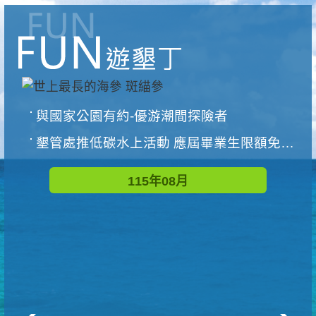
與國家公園有約-優游潮間探險者
墾管處推低碳水上活動 應屆畢業生限額免費參加
115年08月