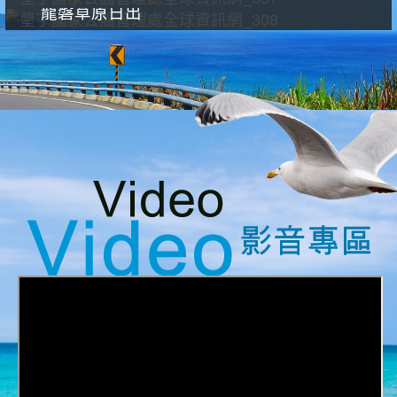
龍磐草原日出