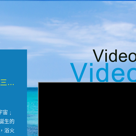
微觀墾丁三部曲 重生....
宇宙﹔
誕生的
，浴火