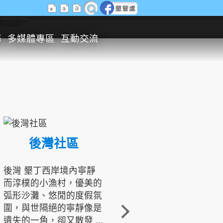
生態旅遊
務
多媒體專區
互動交流
後灣社區
國境之南生態文化發展協會
後灣 墾丁西岸境內寧靜
而淳樸的小漁村，優美的
龍坑地區為隆起的珊瑚礁
弧形沙灘、悠閒的度假氛
地形，由於地處鵝鑾鼻夾
圍，與世隔絕的寧靜像是
角的端點，冬季海浪拍打
遺失的一角，卻又散發 ...
著礁岸，旺盛的侵蝕作