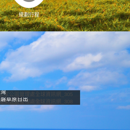
規劃行程
影像直播
南灣
龍磐草原日出