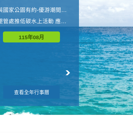
世界地球清潔日 墾管處辦理「2026年墾丁國家公園沙灘淨灘活動」
與國家公園有約-優游潮間探險者
墾管處推低碳水上活動 應屆畢業生限額免費參加
115年09月
115年08月
查看全年行事曆