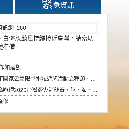
緊
急資訊
，白海豚颱風持續接近臺灣，請密切
變準備
應作如是觀
園限制水域遊憩活動之種類、範圍、時間及行為」，自即日生效。
6台灣盃火箭競賽，陸、海、空域警戒及協調相關事宜，因颱風備案事宜
整修