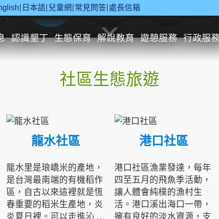
nglish
日本語
兒童網
常見問答
處長信箱
究
休閒遊憩
行政申辦
兒童
息
認識墾丁
生態保育
解說教育
遊憩服務
行政服
社區生態旅遊
龍水社區
港口社區
龍水里是琅嶠米的產地，
港口社區漁業發達，每年
是台灣最南端的有機稻作
四至五月的飛魚季活動，
區，自古以來這裡就是恆
讓人體會純樸的漁村生
春重要的稻米生產地，炎
活。港口溪出海口一帶，
炎夏日裡。可以走進沁 ...
擁有良好的淡水資源，支