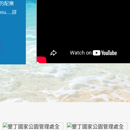
的配樂
....
詳