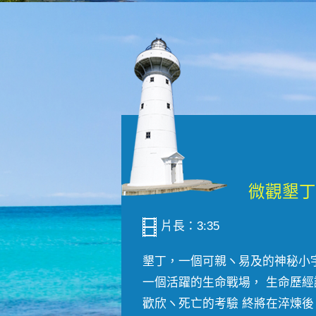
片長：3:35
墾丁，一個可親ヽ易及的神秘小
一個活躍的生命戰場， 生命歷經
歡欣ヽ死亡的考驗 終將在淬煉後