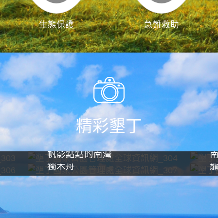
生態保護
急難救助
精彩墾丁
帆影點點的南灣
獨木舟