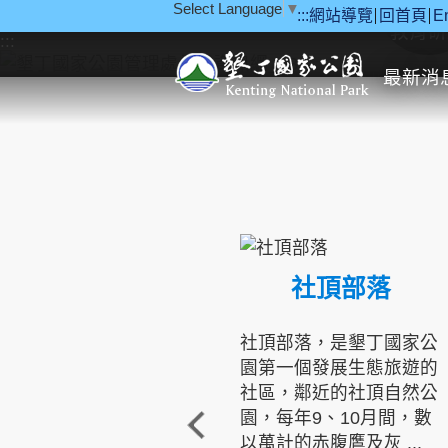
Select Language
▼
:::
網站導覽
回首頁
E
跳到主要內容區塊
教育研
:::
最新消
社頂部落
社頂部落，是墾丁國家公
園第一個發展生態旅遊的
社區，鄰近的社頂自然公
園，每年9、10月間，數
以萬計的赤腹鷹及灰 ...