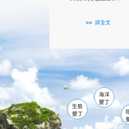
詳全文
龜山
海生館
出
恆春
萬里桐
龍鑾潭自
瓊麻館
關山
後壁
白砂
海洋
貓鼻
墾丁
生態
墾丁