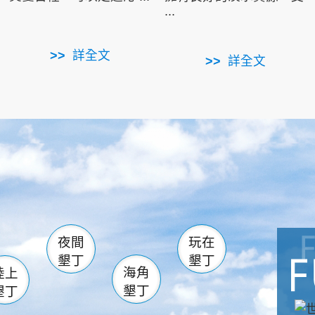
...
詳全文
詳全文
南仁湖
滿州
火
佳樂水
然中心
森林遊樂區
南灣
墾管處遊客中心
社頂公園
風吹沙
湖
船帆石
龍磐公園
香蕉灣
頭
砂島
龍坑
鵝鑾鼻
夜間
玩在
墾丁
墾丁
海角
陸上
墾丁
墾丁