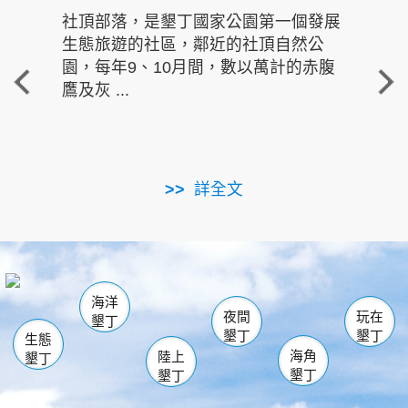
社頂部落，是墾丁國家公園第一個發展
龍水
生態旅遊的社區，鄰近的社頂自然公
的有
園，每年9、10月間，數以萬計的赤腹
重要
鷹及灰 ...
走進沁 
詳全文
南仁湖
龜山
海生館
滿州
出火
恆春
佳樂水
萬里桐
龍鑾潭自然中心
森林遊樂區
瓊麻館
南灣
關山
墾管處遊客中心
社頂公園
風吹沙
後壁湖
船帆石
白砂
海洋
龍磐公園
香蕉灣
貓鼻頭
砂島
龍坑
鵝鑾鼻
夜間
玩在
墾丁
墾丁
墾丁
生態
海角
陸上
墾丁
墾丁
墾丁