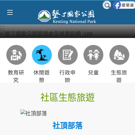
Select Language
▼
跳到主要內容區塊
:::
教育研
休閒遊
行政申
兒童
生態旅
究
憩
辦
遊
社區生態旅遊
社頂部落