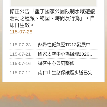
修正公告「墾丁國家公園限制水域遊憩
活動之種類、範圍、時間及行為」，自
即日生效。
115-07-28
115-07-23
熱帶性低氣壓TD13發展中
115-07-21
國家太空中心為辦理2026台灣盃火箭競賽，陸、海、空域警戒及協調相關事宜，因颱風備案事宜
115-07-16
遊客中心公廁整修
115-07-12
南仁山生態保護區步道已完成修復，自115年7月13日（星期一）起恢復開放入園，歡迎民眾依規定申請入園....