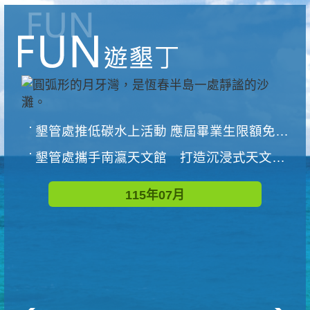
墾管處推低碳水上活動 應屆畢業生限額免費參加
墾管處攜手南瀛天文館 打造沉浸式天文探索營隊
115年07月