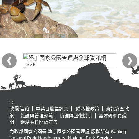
:::
政風信箱
中英日雙語詞彙
隱私權政策
資訊安全政
策
維護與管理規範
防護與回復機制
無障礙網頁說
明
網站資料開放宣告
內政部國家公園署 墾丁國家公園管理處 版權所有 Kenting
National Park Headquarters, National Park Service,