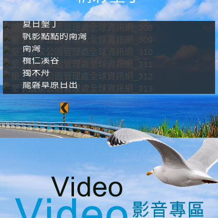
夏日墾丁
帆影點點的南灣
南灣
欖仁溪谷
獨木舟
龍磐草原日出