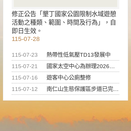
修正公告「墾丁國家公園限制水域遊憩
活動之種類、範圍、時間及行為」，自
即日生效。
115-07-28
115-07-23
熱帶性低氣壓TD13發展中
115-07-21
國家太空中心為辦理2026台灣盃火箭競賽，陸、海、空域警戒及協調相關事宜，因颱風備案事宜
115-07-16
遊客中心公廁整修
115-07-12
南仁山生態保護區步道已完成修復，自115年7月13日（星期一）起恢復開放入園，歡迎民眾依規定申請入園....