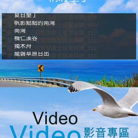
夏日墾丁
帆影點點的南灣
南灣
欖仁溪谷
獨木舟
龍磐草原日出