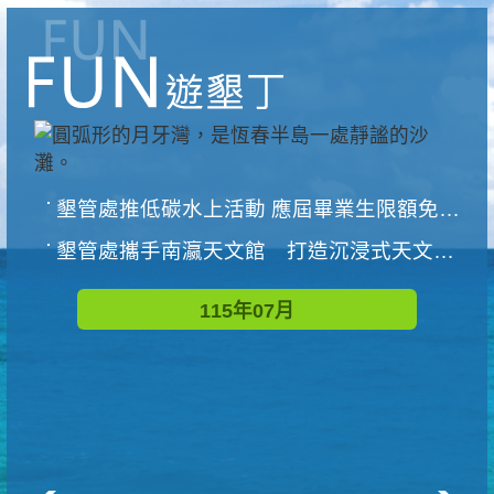
墾管處推低碳水上活動 應屆畢業生限額免費參加
墾管處攜手南瀛天文館 打造沉浸式天文探索營隊
115年07月