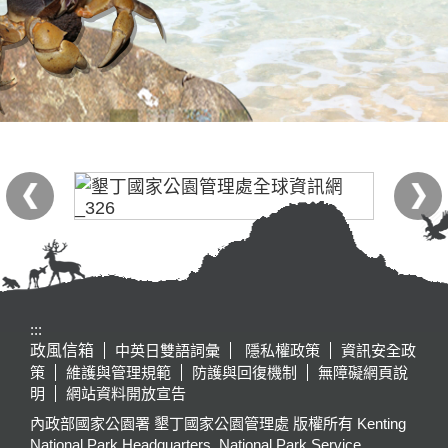
:::
政風信箱
中英日雙語詞彙
隱私權政策
資訊安全政
策
維護與管理規範
防護與回復機制
無障礙網頁說
明
網站資料開放宣告
內政部國家公園署 墾丁國家公園管理處 版權所有 Kenting
National Park Headquarters, National Park Service,