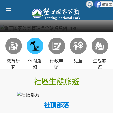
Select Language
▼
跳到主要內容區塊
:::
教育研
休閒遊
行政申
兒童
生態旅
究
憩
辦
遊
社區生態旅遊
社頂部落