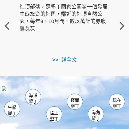
社頂部落，是墾丁國家公園第一個發展
龍水
生態旅遊的社區，鄰近的社頂自然公
的有
園，每年9、10月間，數以萬計的赤腹
重要
鷹及灰 ...
走進沁 
詳全文
南仁湖
龜山
海生館
滿州
出火
恆春
佳樂水
萬里桐
龍鑾潭自然中心
森林遊樂區
瓊麻館
南灣
關山
墾管處遊客中心
社頂公園
風吹沙
後壁湖
船帆石
白砂
海洋
龍磐公園
香蕉灣
貓鼻頭
砂島
龍坑
鵝鑾鼻
夜間
玩在
墾丁
墾丁
墾丁
生態
海角
陸上
墾丁
墾丁
墾丁