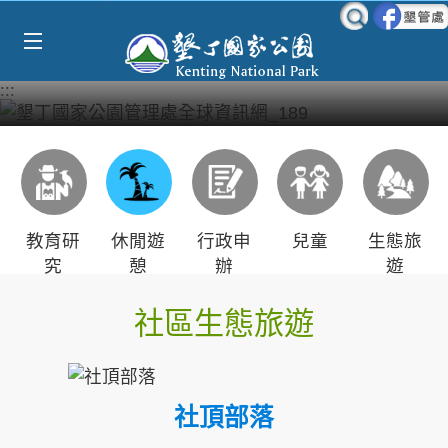
Select Language
▼
跳到主要內容區塊
:::
教育研
休閒遊
行政申
兒童
生態旅
究
憩
辦
遊
社區生態旅遊
社頂部落