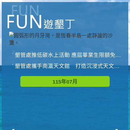
墾管處推低碳水上活動 應屆畢業生限額免費參加
墾管處攜手南瀛天文館 打造沉浸式天文探索營隊
115年07月