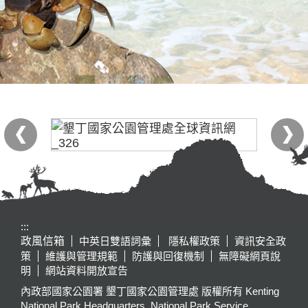
:::
政風信箱
中英日雙語詞彙
隱私權政策
資訊安全政
策
維護與管理規範
防護與回復機制
無障礙網頁說
明
網站資料開放宣告
內政部國家公園署 墾丁國家公園管理處 版權所有 Kenting
National Park Headquarters, National Park Service,