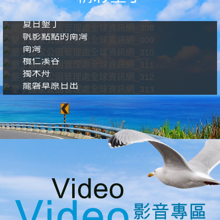
夏日墾丁
帆影點點的南灣
南灣
欖仁溪谷
獨木舟
龍磐草原日出