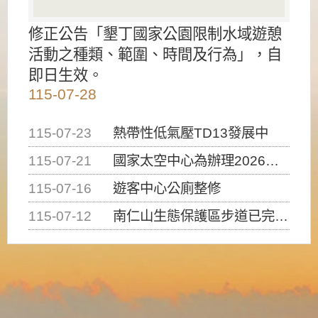
修正公告「墾丁國家公園限制水域遊憩
活動之種類、範圍、時間及行為」，自
即日生效。
115-07-28
115-07-23
熱帶性低氣壓TD13發展中
115-07-21
國家太空中心為辦理2026台灣盃火箭競賽，陸、海、空域警戒及協調相關事宜，因颱風備案事宜
115-07-16
遊客中心公廁整修
115-07-12
南仁山生態保護區步道已完成修復，自115年7月13日（星期一）起恢復開放入園，歡迎民眾依規定申請入園....