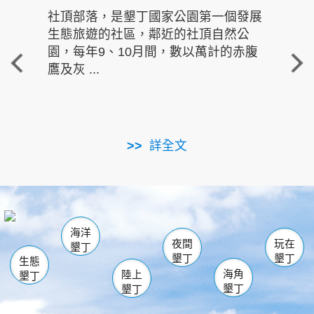
社頂部落，是墾丁國家公園第一個發展
龍水
生態旅遊的社區，鄰近的社頂自然公
的有
園，每年9、10月間，數以萬計的赤腹
重要
鷹及灰 ...
走進沁 
詳全文
南仁湖
龜山
海生館
滿州
出火
恆春
佳樂水
萬里桐
龍鑾潭自然中心
森林遊樂區
瓊麻館
南灣
關山
墾管處遊客中心
社頂公園
風吹沙
後壁湖
船帆石
白砂
海洋
龍磐公園
香蕉灣
貓鼻頭
砂島
龍坑
鵝鑾鼻
夜間
玩在
墾丁
墾丁
墾丁
生態
海角
陸上
墾丁
墾丁
墾丁