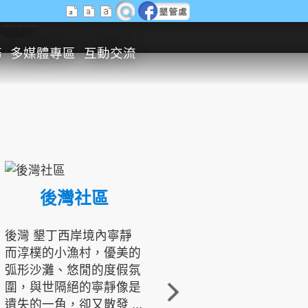
生態旅遊
務
多媒體專區
互動交流
後灣社區
國境之南生態文化發展協會
後灣 墾丁西岸境內寧靜
而淳樸的小漁村，優美的
龍坑地區為隆起的珊瑚礁
弧形沙灘、悠閒的度假氛
地形，由於地處鵝鑾鼻夾
圍，與世隔絕的寧靜像是
角的端點，冬季海浪拍打
遺失的一角，卻又散發 ...
著礁岸，旺盛的侵蝕作