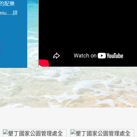
的配樂
....
詳