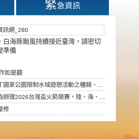
緊
急資訊
，白海豚颱風持續接近臺灣，請密切
變準備
應作如是觀
園限制水域遊憩活動之種類、範圍、時間及行為」，自即日生效。
6台灣盃火箭競賽，陸、海、空域警戒及協調相關事宜，因颱風備案事宜
整修