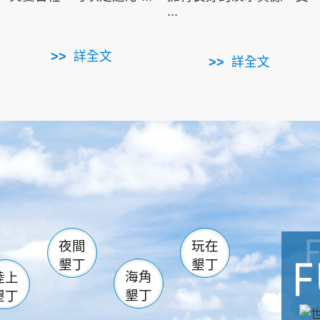
...
詳全文
詳全文
南仁湖
滿州
火
佳樂水
然中心
森林遊樂區
南灣
墾管處遊客中心
社頂公園
風吹沙
湖
船帆石
龍磐公園
香蕉灣
頭
砂島
龍坑
鵝鑾鼻
夜間
玩在
墾丁
墾丁
海角
陸上
墾丁
墾丁