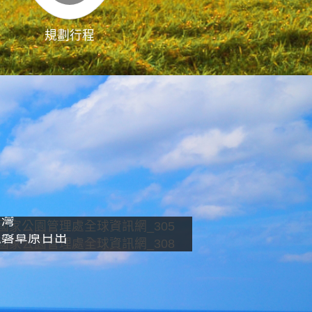
規劃行程
影像直播
南灣
龍磐草原日出