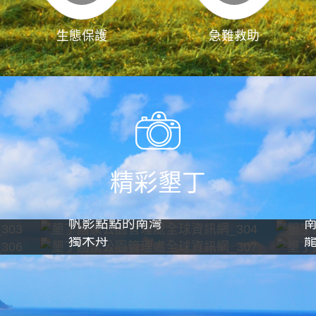
生態保護
急難救助
精彩墾丁
帆影點點的南灣
獨木舟