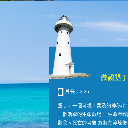
片長：3:35
墾丁，一個可親ヽ易及的神秘小
一個活躍的生命戰場， 生命歷經
歡欣ヽ死亡的考驗 終將在淬煉後