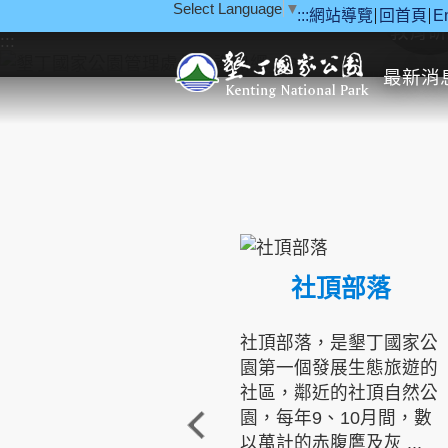
Select Language
▼
:::
網站導覽
回首頁
E
跳到主要內容區塊
教育研
:::
最新消
社頂部落
社頂部落，是墾丁國家公
園第一個發展生態旅遊的
社區，鄰近的社頂自然公
園，每年9、10月間，數
以萬計的赤腹鷹及灰 ...