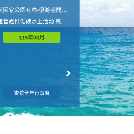
世界地球清潔日 墾管處辦理「2026年墾丁國家公園沙灘淨灘活動」
與國家公園有約-優游潮間探險者
墾管處推低碳水上活動 應屆畢業生限額免費參加
115年09月
115年08月
查看全年行事曆