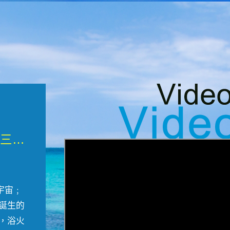
微觀墾丁三部曲 重生....
宇宙﹔
誕生的
，浴火