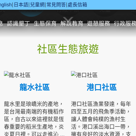
nglish
日本語
兒童網
常見問答
處長信箱
究
休閒遊憩
行政申辦
兒童
息
認識墾丁
生態保育
解說教育
遊憩服務
行政服
社區生態旅遊
龍水社區
港口社區
龍水里是琅嶠米的產地，
港口社區漁業發達，每年
是台灣最南端的有機稻作
四至五月的飛魚季活動，
區，自古以來這裡就是恆
讓人體會純樸的漁村生
春重要的稻米生產地，炎
活。港口溪出海口一帶，
炎夏日裡。可以走進沁 ...
擁有良好的淡水資源，支