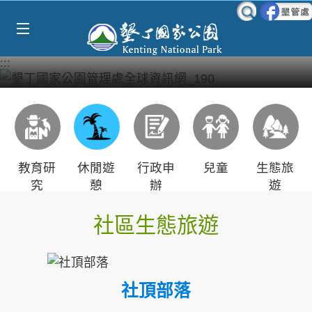
Select Language
▼
跳到主要內容區塊
:::
教育研
休閒遊
行政申
兒童
生態旅
究
憩
辦
遊
社區生態旅遊
社頂部落