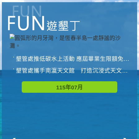
墾管處推低碳水上活動 應屆畢業生限額免費參加
墾管處攜手南瀛天文館 打造沉浸式天文探索營隊
115年07月