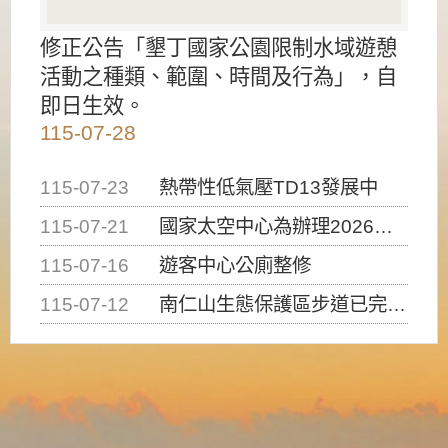
修正公告「墾丁國家公園限制水域遊憩
活動之種類、範圍、時間及行為」，自
即日生效。
115-07-28
115-07-23
熱帶性低氣壓TD13發展中
115-07-21
國家太空中心為辦理2026台灣盃火箭競賽，陸、海、空域警戒及協調相關事宜，因颱風備案事宜
115-07-16
遊客中心公廁整修
115-07-12
南仁山生態保護區步道已完成修復，自115年7月13日（星期一）起恢復開放入園，歡迎民眾依規定申請入園....