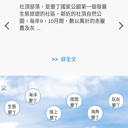
社頂部落，是墾丁國家公園第一個發展
龍水
生態旅遊的社區，鄰近的社頂自然公
的有
園，每年9、10月間，數以萬計的赤腹
重要
鷹及灰 ...
走進沁 
詳全文
南仁湖
龜山
海生館
滿州
出火
恆春
佳樂水
萬里桐
龍鑾潭自然中心
森林遊樂區
瓊麻館
南灣
關山
墾管處遊客中心
社頂公園
風吹沙
後壁湖
船帆石
白砂
海洋
龍磐公園
香蕉灣
貓鼻頭
砂島
龍坑
鵝鑾鼻
夜間
玩在
墾丁
墾丁
墾丁
生態
海角
陸上
墾丁
墾丁
墾丁