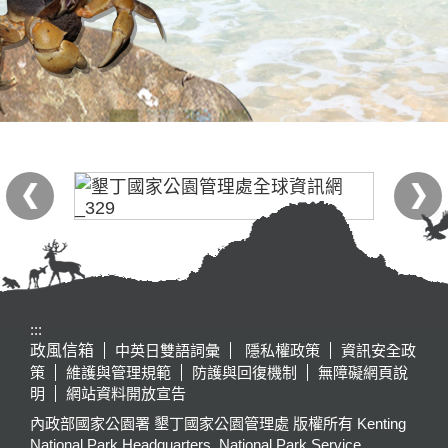
:::
政風信箱
中英日雙語詞彙
隱私權政策
資訊安全政
策
維護與管理規範
防護與回復機制
無障礙網頁說
明
網站資料開放宣告
內政部國家公園署 墾丁國家公園管理處 版權所有 Kenting
National Park Headquarters, National Park Service,