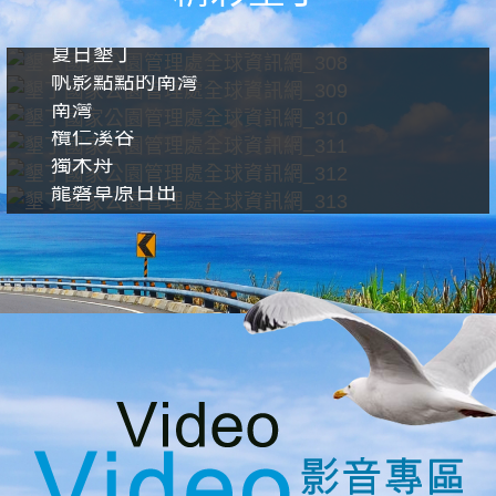
夏日墾丁
帆影點點的南灣
南灣
欖仁溪谷
獨木舟
龍磐草原日出