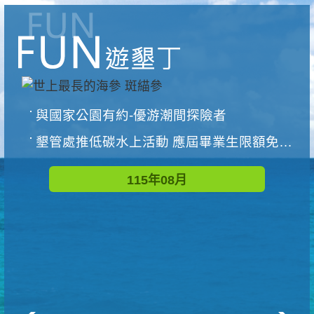
與國家公園有約-優游潮間探險者
墾管處推低碳水上活動 應屆畢業生限額免費參加
115年08月