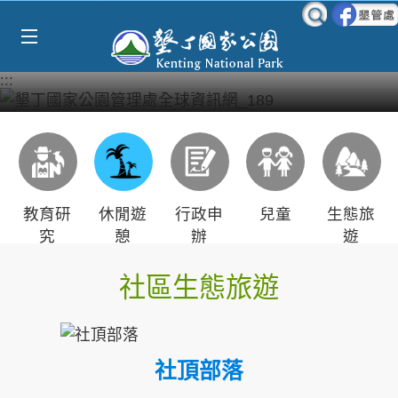
Select Language
▼
跳到主要內容區塊
:::
教育研
休閒遊
行政申
兒童
生態旅
究
憩
辦
遊
社區生態旅遊
社頂部落