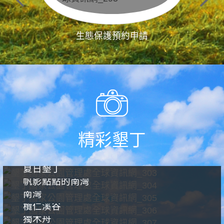
生態保護預約申請
精彩墾丁
夏日墾丁
帆影點點的南灣
南灣
欖仁溪谷
獨木舟