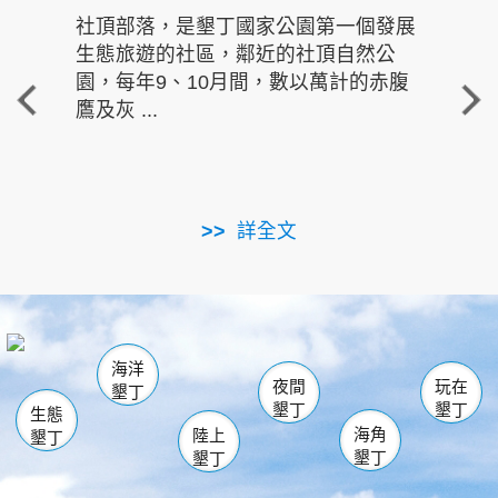
社頂部落，是墾丁國家公園第一個發展
龍水
生態旅遊的社區，鄰近的社頂自然公
的有
園，每年9、10月間，數以萬計的赤腹
重要
鷹及灰 ...
走進沁 
詳全文
南仁湖
龜山
海生館
滿州
出火
恆春
佳樂水
萬里桐
龍鑾潭自然中心
森林遊樂區
瓊麻館
南灣
關山
墾管處遊客中心
社頂公園
風吹沙
後壁湖
船帆石
白砂
海洋
龍磐公園
香蕉灣
貓鼻頭
砂島
龍坑
鵝鑾鼻
夜間
玩在
墾丁
墾丁
墾丁
生態
海角
陸上
墾丁
墾丁
墾丁