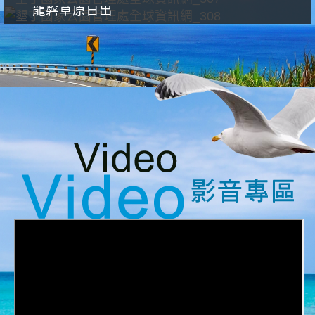
龍磐草原日出