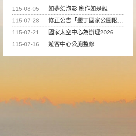
115-08-05
如夢幻泡影 應作如是觀
115-07-28
修正公告「墾丁國家公園限制水域遊憩活動之種類、範圍、時間及行為」，自即日生效。
115-07-21
國家太空中心為辦理2026台灣盃火箭競賽，陸、海、空域警戒及協調相關事宜，因颱風備案事宜
115-07-16
遊客中心公廁整修