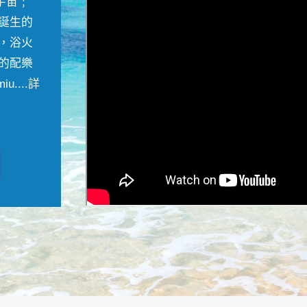
宇宙﹔
誕生的
，浴火
的配樂
....
詳