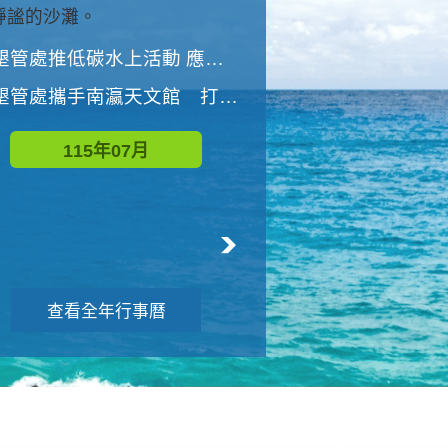
與國家公園有約-優游潮間
墾管處推低碳水上活動 應屆畢業生限額免費參加
墾管處推低碳水上活動 應屆畢業生限額
墾管處攜手南瀛天文館 打造沉浸式天文探索營隊
115年08月
115年07月
查看全年行事曆