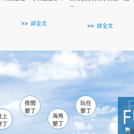
...
詳全文
詳全文
南仁湖
滿州
火
佳樂水
然中心
森林遊樂區
南灣
墾管處遊客中心
社頂公園
風吹沙
湖
船帆石
龍磐公園
香蕉灣
頭
砂島
龍坑
鵝鑾鼻
夜間
玩在
墾丁
墾丁
海角
陸上
墾丁
墾丁