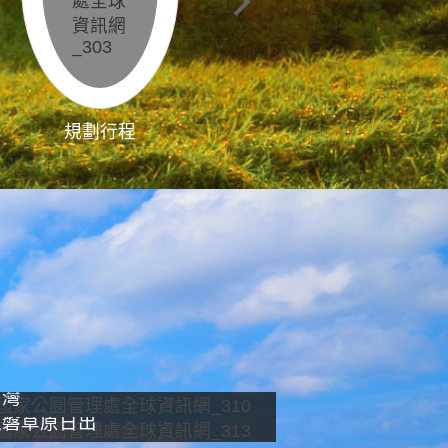
規劃行程
影像直播
南灣
龍磐草原日出