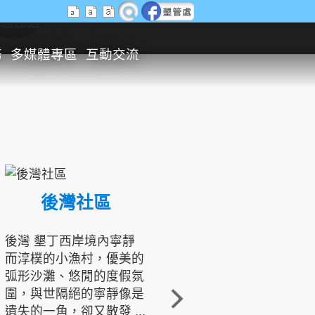
生態旅遊
務
多媒體專區
互動交流
後灣社區
國境之南生態文化發展協會
後灣 墾丁西岸境內寧靜
而淳樸的小漁村，優美的
龍坑地區為隆起的珊瑚礁
弧形沙灘、悠閒的度假氛
地形，由於地處鵝鑾鼻夾
圍，與世隔絕的寧靜像是
角的端點，冬季海浪拍打
遺失的一角，卻又散發 ...
著礁岸，旺盛的侵蝕作