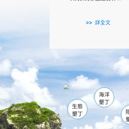
詳全文
龜山
海生館
出
恆春
萬里桐
龍鑾潭自
瓊麻館
關山
後壁
白砂
海洋
貓鼻
墾丁
生態
墾丁