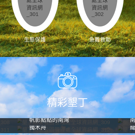
生態保護
急難救助
精彩墾丁
帆影點點的南灣
獨木舟