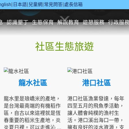
nglish
日本語
兒童網
常見問答
處長信箱
究
休閒遊憩
行政申辦
兒童
息
認識墾丁
生態保育
解說教育
遊憩服務
行政服
社區生態旅遊
龍水社區
港口社區
龍水里是琅嶠米的產地，
港口社區漁業發達，每年
是台灣最南端的有機稻作
四至五月的飛魚季活動，
區，自古以來這裡就是恆
讓人體會純樸的漁村生
春重要的稻米生產地，炎
活。港口溪出海口一帶，
炎夏日裡。可以走進沁 ...
擁有良好的淡水資源，支