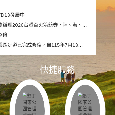
D13發展中
6台灣盃火箭競賽，陸、海、空域警戒及協調相關事宜，因颱風備案事宜
整修
，自115年7月13日（星期一）起恢復開放入園，歡迎民眾依規定申請入園....
快捷服務