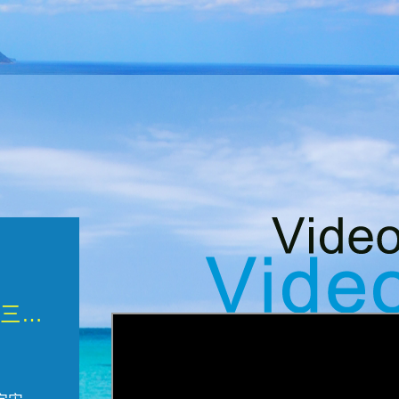
微觀墾丁三部曲 重生....