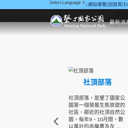
Select Language
▼
:::
網站導覽
回首頁
E
跳到主要內容區塊
教育研
:::
最新消
社頂部落
社頂部落，是墾丁國家公
園第一個發展生態旅遊的
社區，鄰近的社頂自然公
園，每年9、10月間，數
以萬計的赤腹鷹及灰 ...