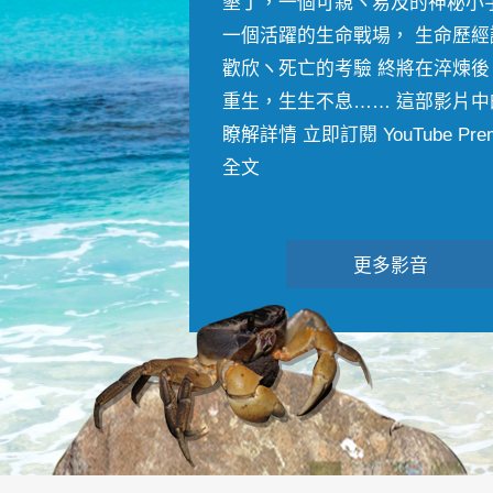
墾丁，一個可親ヽ易及的神秘小
一個活躍的生命戰場， 生命歷經
歡欣ヽ死亡的考驗 終將在淬煉後
重生，生生不息…… 這部影片中
瞭解詳情 立即訂閱 YouTube Premiu
全文
更多影音