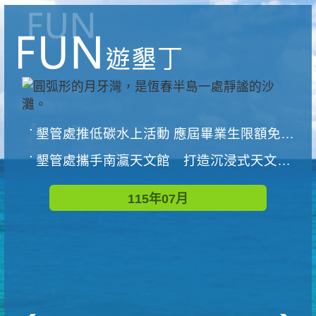
墾管處推低碳水上活動 應屆畢業生限額免費參加
墾管處攜手南瀛天文館 打造沉浸式天文探索營隊
115年07月