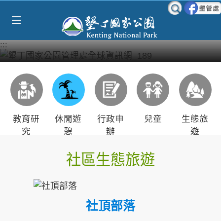
Select Language
▼
跳到主要內容區塊
:::
教育研
休閒遊
行政申
兒童
生態旅
究
憩
辦
遊
社區生態旅遊
社頂部落