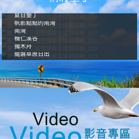
夏日墾丁
帆影點點的南灣
南灣
欖仁溪谷
獨木舟
龍磐草原日出