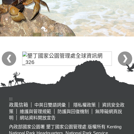
:::
政風信箱
中英日雙語詞彙
隱私權政策
資訊安全政
策
維護與管理規範
防護與回復機制
無障礙網頁說
明
網站資料開放宣告
內政部國家公園署 墾丁國家公園管理處 版權所有 Kenting
National Park Headquarters, National Park Service,