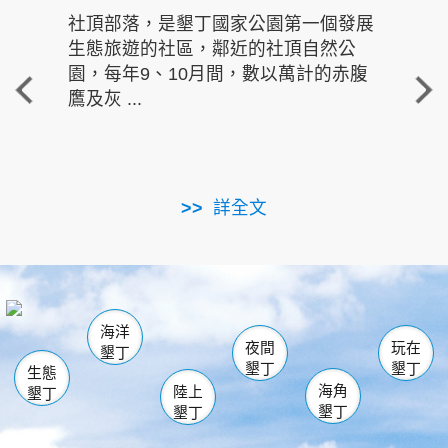
社頂部落，是墾丁國家公園第一個發展
龍水
生態旅遊的社區，鄰近的社頂自然公
的有
園，每年9、10月間，數以萬計的赤腹
重要
鷹及灰 ...
走進沁 
詳全文
南仁湖
龜山
海生館
滿州
出火
恆春
佳樂水
萬里桐
龍鑾潭自然中心
森林遊樂區
瓊麻館
南灣
關山
墾管處遊客中心
社頂公園
風吹沙
後壁湖
船帆石
白砂
海洋
龍磐公園
香蕉灣
貓鼻頭
砂島
龍坑
鵝鑾鼻
夜間
玩在
墾丁
墾丁
墾丁
生態
海角
陸上
墾丁
墾丁
墾丁