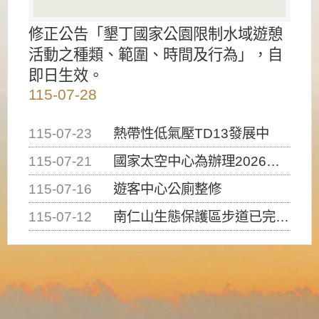
修正公告「墾丁國家公園限制水域遊憩
活動之種類、範圍、時間及行為」，自
即日生效。
115-07-28
115-07-23
熱帶性低氣壓TD13發展中
115-07-21
國家太空中心為辦理2026台灣盃火箭競賽，陸、海、空域警戒及協調相關事宜，因颱風備案事宜
115-07-16
遊客中心公廁整修
115-07-12
南仁山生態保護區步道已完成修復，自115年7月13日（星期一）起恢復開放入園，歡迎民眾依規定申請入園....