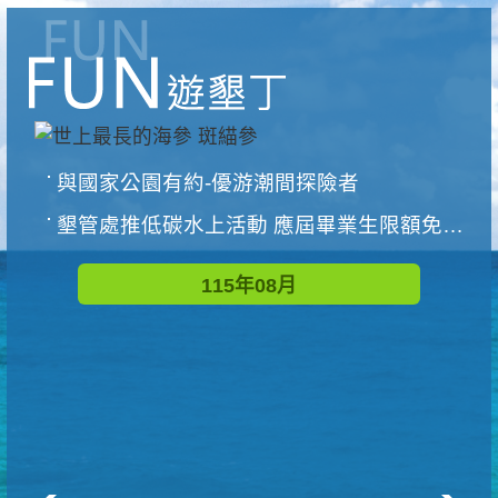
與國家公園有約-優游潮間探險者
墾管處推低碳水上活動 應屆畢業生限額免費參加
115年08月