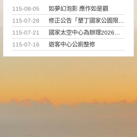
115-08-05
如夢幻泡影 應作如是觀
115-07-28
修正公告「墾丁國家公園限制水域遊憩活動之種類、範圍、時間及行為」，自即日生效。
115-07-21
國家太空中心為辦理2026台灣盃火箭競賽，陸、海、空域警戒及協調相關事宜，因颱風備案事宜
115-07-16
遊客中心公廁整修