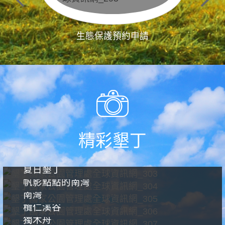
生態保護預約申請
精彩墾丁
夏日墾丁
帆影點點的南灣
南灣
欖仁溪谷
獨木舟