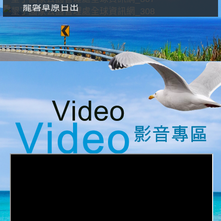
龍磐草原日出