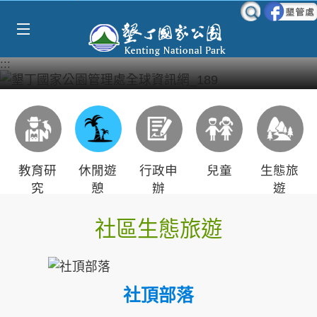
Select Language
▼
跳到主要內容區塊
:::
教育研
休閒遊
行政申
兒童
生態旅
究
憩
辦
遊
社區生態旅遊
社頂部落