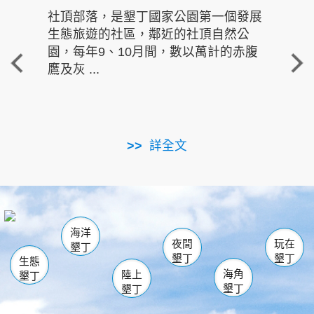
社頂部落，是墾丁國家公園第一個發展
龍水
生態旅遊的社區，鄰近的社頂自然公
的有
園，每年9、10月間，數以萬計的赤腹
重要
鷹及灰 ...
走進沁 
詳全文
南仁湖
龜山
海生館
滿州
出火
恆春
佳樂水
萬里桐
龍鑾潭自然中心
森林遊樂區
瓊麻館
南灣
關山
墾管處遊客中心
社頂公園
風吹沙
後壁湖
船帆石
白砂
海洋
龍磐公園
香蕉灣
貓鼻頭
砂島
龍坑
鵝鑾鼻
夜間
玩在
墾丁
墾丁
墾丁
生態
海角
陸上
墾丁
墾丁
墾丁