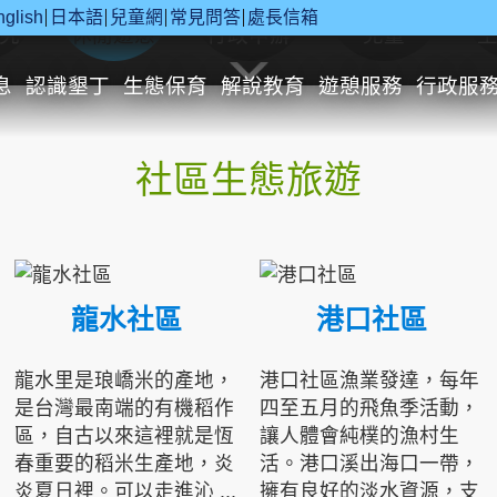
nglish
日本語
兒童網
常見問答
處長信箱
究
休閒遊憩
行政申辦
兒童
息
認識墾丁
生態保育
解說教育
遊憩服務
行政服
社區生態旅遊
龍水社區
港口社區
龍水里是琅嶠米的產地，
港口社區漁業發達，每年
是台灣最南端的有機稻作
四至五月的飛魚季活動，
區，自古以來這裡就是恆
讓人體會純樸的漁村生
春重要的稻米生產地，炎
活。港口溪出海口一帶，
炎夏日裡。可以走進沁 ...
擁有良好的淡水資源，支