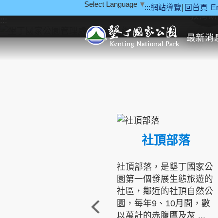
Select Language
▼
:::
網站導覽
回首頁
E
跳到主要內容區塊
教育研
:::
最新消
社頂部落
社頂部落，是墾丁國家公
園第一個發展生態旅遊的
社區，鄰近的社頂自然公
園，每年9、10月間，數
以萬計的赤腹鷹及灰 ...