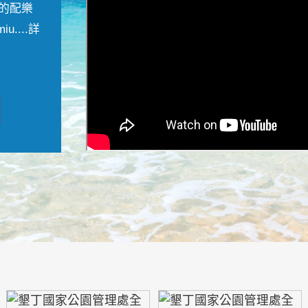
的配樂
....
詳