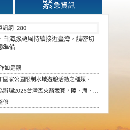
緊
急資訊
，白海豚颱風持續接近臺灣，請密切
變準備
應作如是觀
園限制水域遊憩活動之種類、範圍、時間及行為」，自即日生效。
6台灣盃火箭競賽，陸、海、空域警戒及協調相關事宜，因颱風備案事宜
整修