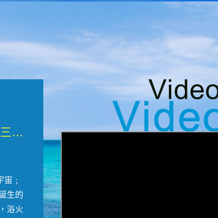
微觀墾丁三部曲 重生....
宇宙﹔
誕生的
，浴火