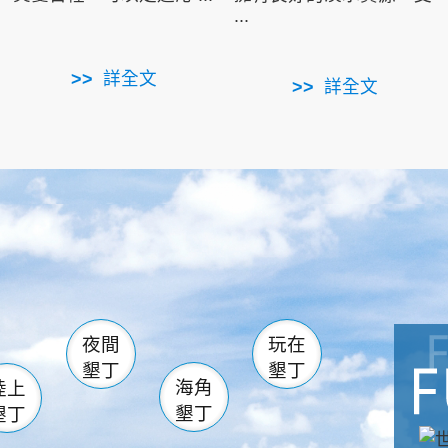
...
詳全文
詳全文
南仁湖
滿州
火
佳樂水
然中心
森林遊樂區
南灣
墾管處遊客中心
社頂公園
風吹沙
湖
船帆石
龍磐公園
香蕉灣
頭
砂島
龍坑
鵝鑾鼻
夜間
玩在
墾丁
墾丁
海角
陸上
墾丁
墾丁