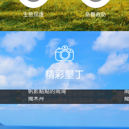
生態保護
急難救助
精彩墾丁
帆影點點的南灣
獨木舟