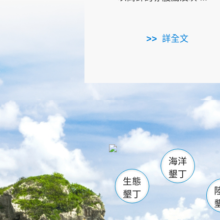
詳全文
龜山
海生館
出
恆春
萬里桐
龍鑾潭自
瓊麻館
關山
後壁
白砂
海洋
貓鼻
墾丁
生態
墾丁