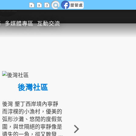
生態旅遊
務
多媒體專區
互動交流
後灣社區
國境之南生態文化發展協會
後灣 墾丁西岸境內寧靜
而淳樸的小漁村，優美的
龍坑地區為隆起的珊瑚礁
弧形沙灘、悠閒的度假氛
地形，由於地處鵝鑾鼻夾
圍，與世隔絕的寧靜像是
角的端點，冬季海浪拍打
遺失的一角，卻又散發 ...
著礁岸，旺盛的侵蝕作