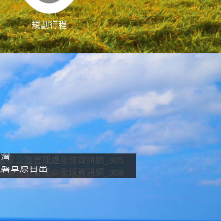
規劃行程
影像直播
南灣
龍磐草原日出