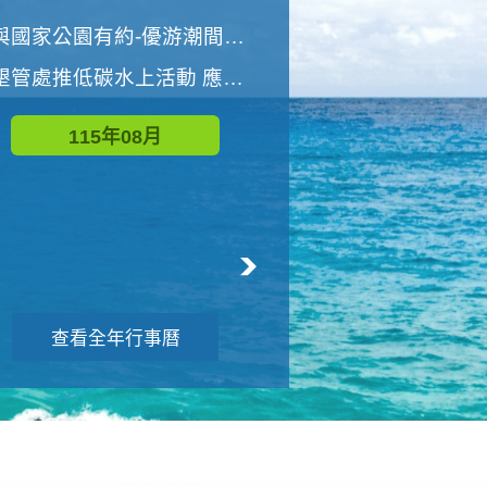
世界地球清潔日 墾管處辦理「2026年墾丁國家公園沙灘淨灘活動」
與國家公園有約-優游潮間探險者
墾管處推低碳水上活動 應屆畢業生限額免費參加
115年09月
115年08月
查看全年行事曆