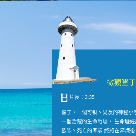
片長：3:35
墾丁，一個可親ヽ易及的神秘小
一個活躍的生命戰場， 生命歷經
歡欣ヽ死亡的考驗 終將在淬煉後