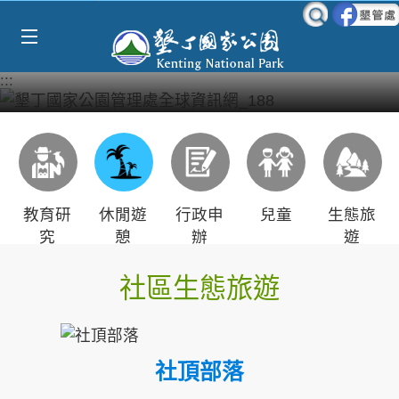
Select Language
▼
跳到主要內容區塊
:::
教育研
休閒遊
行政申
兒童
生態旅
究
憩
辦
遊
社區生態旅遊
社頂部落