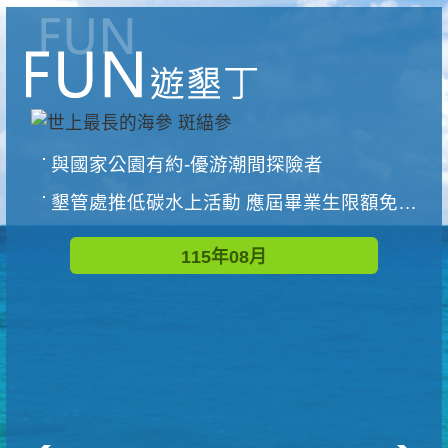
與國家公園有約-優游潮間探險者
墾管處推低碳水上活動 應屆畢業生限額免費參加
115年08月