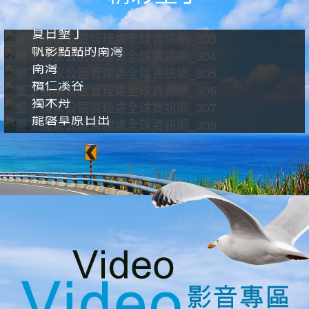
夏日墾丁
帆影點點的南灣
南灣
欖仁溪谷
獨木舟
龍磐草原日出