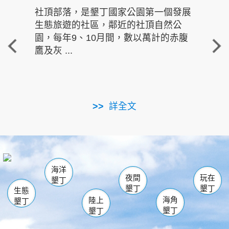
社頂部落，是墾丁國家公園第一個發展
龍水
生態旅遊的社區，鄰近的社頂自然公
的有
園，每年9、10月間，數以萬計的赤腹
重要
鷹及灰 ...
走進沁 
詳全文
南仁湖
龜山
海生館
滿州
出火
恆春
佳樂水
萬里桐
龍鑾潭自然中心
森林遊樂區
瓊麻館
南灣
關山
墾管處遊客中心
社頂公園
風吹沙
後壁湖
船帆石
白砂
海洋
龍磐公園
香蕉灣
貓鼻頭
砂島
龍坑
鵝鑾鼻
夜間
玩在
墾丁
墾丁
墾丁
生態
海角
陸上
墾丁
墾丁
墾丁