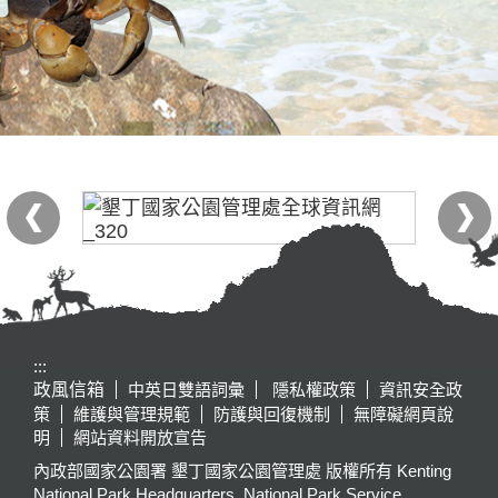
:::
政風信箱
中英日雙語詞彙
隱私權政策
資訊安全政
策
維護與管理規範
防護與回復機制
無障礙網頁說
明
網站資料開放宣告
內政部國家公園署 墾丁國家公園管理處 版權所有 Kenting
National Park Headquarters, National Park Service,