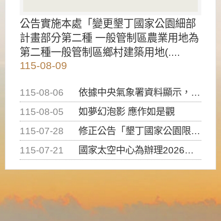
公告實施本處「變更墾丁國家公園細部
計畫部分第二種 一般管制區農業用地為
第二種一般管制區鄉村建築用地(....
115-08-09
115-08-06
依據中央氣象署資料顯示，白海豚颱風持續接近臺灣，請密切注意動向及早完成防災應變準備
115-08-05
如夢幻泡影 應作如是觀
115-07-28
修正公告「墾丁國家公園限制水域遊憩活動之種類、範圍、時間及行為」，自即日生效。
115-07-21
國家太空中心為辦理2026台灣盃火箭競賽，陸、海、空域警戒及協調相關事宜，因颱風備案事宜