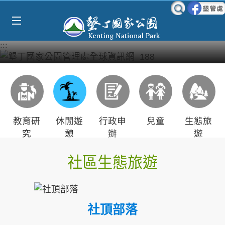
Select Language
▼
跳到主要內容區塊
:::
教育研
休閒遊
行政申
兒童
生態旅
究
憩
辦
遊
社區生態旅遊
社頂部落