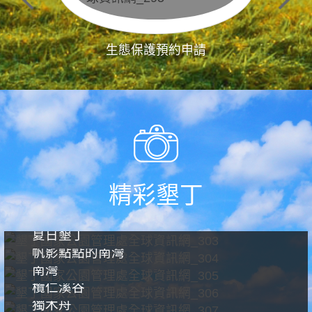
生態保護預約申請
精彩墾丁
夏日墾丁
帆影點點的南灣
南灣
欖仁溪谷
獨木舟