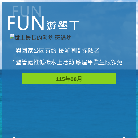
與國家公園有約-優游潮間探險者
墾管處推低碳水上活動 應屆畢業生限額免費參加
115年08月