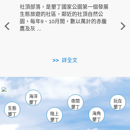
社頂部落，是墾丁國家公園第一個發展
龍水
生態旅遊的社區，鄰近的社頂自然公
的有
園，每年9、10月間，數以萬計的赤腹
重要
鷹及灰 ...
走進沁 
詳全文
南仁湖
龜山
海生館
滿州
出火
恆春
佳樂水
萬里桐
龍鑾潭自然中心
森林遊樂區
瓊麻館
南灣
關山
墾管處遊客中心
社頂公園
風吹沙
後壁湖
船帆石
白砂
海洋
龍磐公園
香蕉灣
貓鼻頭
砂島
龍坑
鵝鑾鼻
夜間
玩在
墾丁
墾丁
墾丁
生態
海角
陸上
墾丁
墾丁
墾丁