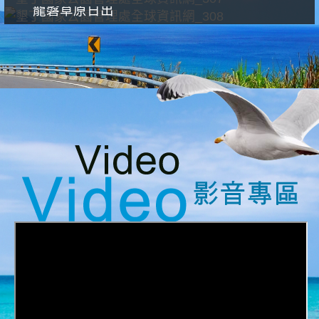
龍磐草原日出