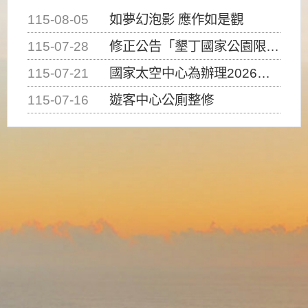
115-08-05
如夢幻泡影 應作如是觀
115-07-28
修正公告「墾丁國家公園限制水域遊憩活動之種類、範圍、時間及行為」，自即日生效。
115-07-21
國家太空中心為辦理2026台灣盃火箭競賽，陸、海、空域警戒及協調相關事宜，因颱風備案事宜
115-07-16
遊客中心公廁整修