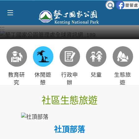
Select Language
▼
跳到主要內容區塊
:::
教育研
休閒遊
行政申
兒童
生態旅
究
憩
辦
遊
社區生態旅遊
社頂部落