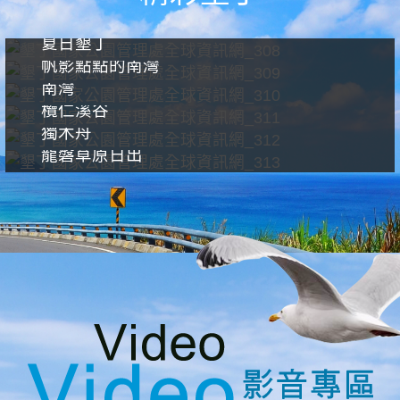
夏日墾丁
帆影點點的南灣
南灣
欖仁溪谷
獨木舟
龍磐草原日出