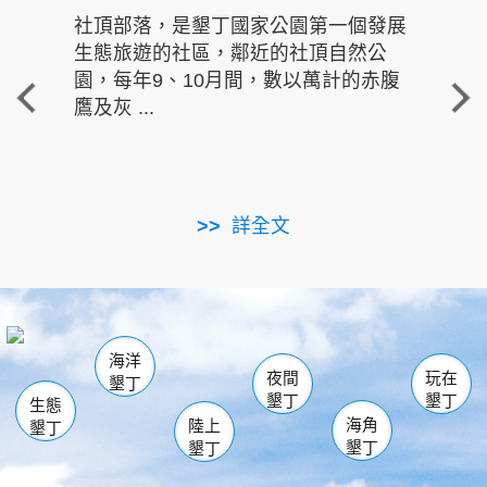
社頂部落，是墾丁國家公園第一個發展
龍水
生態旅遊的社區，鄰近的社頂自然公
的有
園，每年9、10月間，數以萬計的赤腹
重要
鷹及灰 ...
走進沁 
詳全文
南仁湖
龜山
海生館
滿州
出火
恆春
佳樂水
萬里桐
龍鑾潭自然中心
森林遊樂區
瓊麻館
南灣
關山
墾管處遊客中心
社頂公園
風吹沙
後壁湖
船帆石
白砂
海洋
龍磐公園
香蕉灣
貓鼻頭
砂島
龍坑
鵝鑾鼻
夜間
玩在
墾丁
墾丁
墾丁
生態
海角
陸上
墾丁
墾丁
墾丁