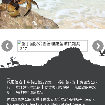
:::
政風信箱
中英日雙語詞彙
隱私權政策
資訊安全政
策
維護與管理規範
防護與回復機制
無障礙網頁說
明
網站資料開放宣告
內政部國家公園署 墾丁國家公園管理處 版權所有 Kenting
National Park Headquarters, National Park Service,