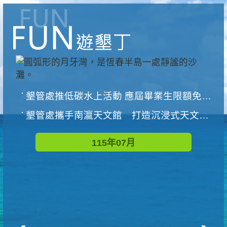
墾管處推低碳水上活動 應屆畢業生限額免費參加
墾管處攜手南瀛天文館 打造沉浸式天文探索營隊
115年07月