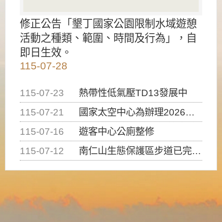
修正公告「墾丁國家公園限制水域遊憩
活動之種類、範圍、時間及行為」，自
即日生效。
115-07-28
115-07-23
熱帶性低氣壓TD13發展中
115-07-21
國家太空中心為辦理2026台灣盃火箭競賽，陸、海、空域警戒及協調相關事宜，因颱風備案事宜
115-07-16
遊客中心公廁整修
115-07-12
南仁山生態保護區步道已完成修復，自115年7月13日（星期一）起恢復開放入園，歡迎民眾依規定申請入園....